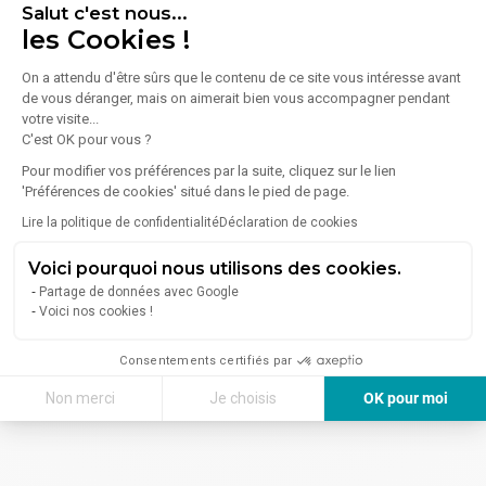
Montceau-les-Mines
(2)
Salut c'est nous...
Accès et stationnement facilités
les Cookies !
Une cour sera commune a l'ensemble des lots.
Prix hors TVA à 20% - Une opportunité à saisir pour
développer votre activité dans un environnement
On a attendu d'être sûrs que le contenu de ce site vous intéresse avant
de vous déranger, mais on aimerait bien vous accompagner pendant
professionnel en plein essor
votre visite...
C'est OK pour vous ?
Pour modifier vos préférences par la suite, cliquez sur le lien
'Préférences de cookies' situé dans le pied de page.
Lire la politique de confidentialité
Déclaration de cookies
Voici pourquoi nous utilisons des cookies.
Partage de données avec Google
Voici nos cookies !
Consentements certifiés par
Non merci
Je choisis
OK pour moi
Axeptio consent
Plateforme de Gestion du Consentement : Personnalisez vos Options
Notre plateforme vous permet d'adapter et de gérer vos paramètres de 