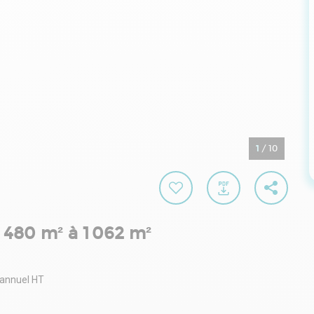
1
/
10
 480 m² à 1 062 m²
 annuel HT