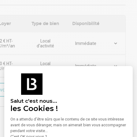
Loyer
Type de bien
Disponibilité
2 € HT-
Local
Immédiate
/m²/an
d'activité
Taxe foncière : 3,12 €/m²/an
0 € HT-
Local
Immédiate
/m²/an
d'activité
Taxe foncière : 3,12 €/m²/an
voir plus sur le bien
Salut c'est nous...
les Cookies !
On a attendu d'être sûrs que le contenu de ce site vous intéresse
avant de vous déranger, mais on aimerait bien vous accompagner
pendant votre visite...
C'est OK pour vous ?