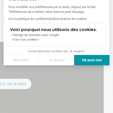
Pour modifier vos préférences par la suite, cliquez sur le lien
'Préférences de cookies' situé dans le pied de page.
Lire la politique de confidentialité
Déclaration de cookies
Voici pourquoi nous utilisons des cookies.
Partage de données avec Google
Voici nos cookies !
Consentements certifiés par
Non merci
Je choisis
OK pour moi
Axeptio consent
Plateforme de Gestion du Consentement : Personnalisez vos
Notre plateforme vous permet d'adapter et de gérer vos paramè
Voir sur la carte