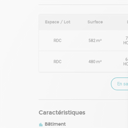
Espace / Lot
Surface
7
RDC
582 m²
HC
Frais d’agence : 15 % du loyer annuel
6
RDC
480 m²
HC
Durée : Négociable
Frais d’agence : 15 % du loyer annuel
En sa
Durée : Négociable
Caractéristiques
Bâtiment