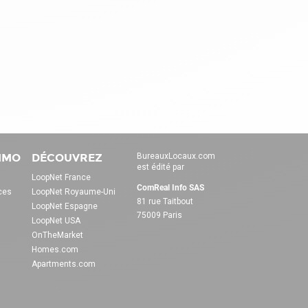
IMMO
DÉCOUVREZ
BureauxLocaux.com
est édité par
LoopNet France
ComReal Info SAS
ces
LoopNet Royaume-Uni
81 rue Taitbout
LoopNet Espagne
75009 Paris
LoopNet USA
OnTheMarket
Homes.com
Apartments.com