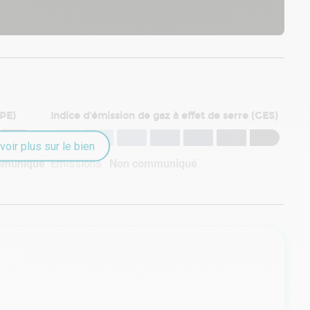
DPE)
Indice d'émission de gaz à effet de serre (GES)
voir plus sur le bien
mmuniqué
Émissions :
Non communiqué