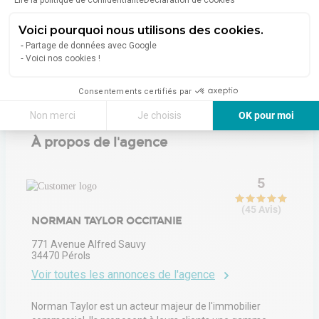
Lire la politique de confidentialité
Déclaration de cookies
Liens
Voici pourquoi nous utilisons des cookies.
Partage de données avec Google
Visite virtuelle
Voici nos cookies !
Consentements certifiés par
Non merci
Je choisis
OK pour moi
Axeptio consent
Plateforme de Gestion du Consentement : Personnalisez vos Options
À propos de l'agence
Notre plateforme vous permet d'adapter et de gérer vos paramètres de 
5
(
45
Avis
)
NORMAN TAYLOR OCCITANIE
771 Avenue Alfred Sauvy
34470
Pérols
Voir toutes les annonces de l'agence
Norman Taylor est un acteur majeur de l'immobilier