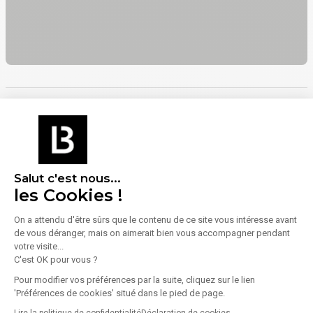
Énergie
Diagnostic de performance énergétique (DPE)
Salut c'est nous...
Consommation (énergie primaire) :
Non communiqué
les Cookies !
En savoir plus sur le bien
Indice d'émission de gaz à effet de serre (GES)
On a attendu d'être sûrs que le contenu de ce site vous intéresse avant
de vous déranger, mais on aimerait bien vous accompagner pendant
votre visite...
C'est OK pour vous ?
Émissions :
Non communiqué
Pour modifier vos préférences par la suite, cliquez sur le lien
'Préférences de cookies' situé dans le pied de page.