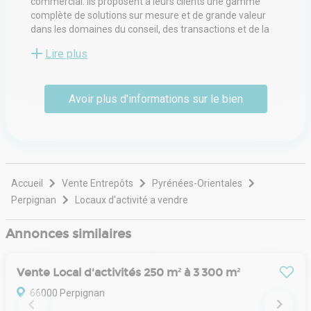
commercial. Ils proposent à leurs clients une gamme
complète de solutions sur mesure et de grande valeur
dans les domaines du conseil, des transactions et de la
gestion immobiliers.
Lire plus
Que vous soyez client, utilisateur, propriétaire,
investisseur ou développeur, ils auront à cœur de
Avoir plus d'informations sur le bien
défendre vos intérêts. Vous accompagner au mieux et
mettre en œuvre leur efficacité commerciale, c'est leur
ADN.
Accueil
Vente Entrepôts
Pyrénées-Orientales
Perpignan
Locaux d'activité a vendre
Annonces similaires
Vente Local d'activités 250 m² à 3 300 m²
66000 Perpignan