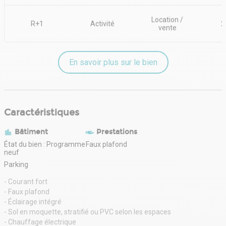
Location /
R+1
Activité
2
vente
En savoir plus sur le bien
Caractéristiques
Bâtiment
Prestations
État du bien : Programme
Faux plafond
neuf
Parking
- Courant fort
- Faux plafond
- Éclairage intégré
- Sol en moquette, stratifié ou PVC selon les espaces
- Chauffage électrique