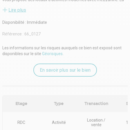
cellule offre 1000m² au sol + une mezzanine de 100 à 200m².
Lire plus
Grande vitrine possible avec entrée commerciale et porte de
livraison sectionnelle. Parking privé et nombreuses place de
Disponibilité : Immédiate
stationnement en foisonnement pour votre clientèle.
L'emplacement est idéal pour une activité de loisir indoor! Situé en
Référence :
66_0127
face du nouveau Quick du Polygone Nord!
Les informations sur les risques auxquels ce bien est exposé sont
disponibles sur le site
Géorisques
.
En savoir plus sur le bien
Etage
Type
Transaction
S
Location /
RDC
Activité
1
vente