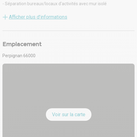
- Séparation bureaux/locaux d'activités avec mur isolé
- Peinture des murs
- Locaux commerciaux livrés bruts avec fluides en attente
Afficher plus d'informations
- Aménagements personnalisables en fonction des besoins avant
dépôt du permis de construire
- Des espaces optimisés pour le confort et la fonctionnalité de votre
activité.
Emplacement
Perpignan 66000
Voir sur la carte