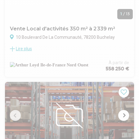
1
/
13
Vente Local d'activités 350 m² à 2 339 m²
10 Boulevard De La Communauté, 78200 Buchelay
Lire plus
Implantés sur la commune de Buchelay, ces locaux d'activité
bénéficient d'un emplacement stratégique en entrée et
sortie immédiate de l'autoroute A13, au niveau du rond-
À partir de
point. Ils se trouvent à proximité directe de la zone
558 250 €
commerciale de Buchelay, offrant ainsi un environnement
dynamique et de nombreux services à proximité.
Les cellules proposées à la vente sont neuves et disposent
de bureaux d'accompagnement. Elles bénéficient d'une
grande visibilité depuis l'axe autoroutier, ce qui constitue un
atout pour votre activité. Chaque lot dispose de parkings
privatifs, garantissant ainsi un accueil optimal pour vos
collaborateurs et visiteurs.
La livraison est rapide, vous permettant d'envisager votre
installation sans délai. Ce programme réunit des prestations
qualitatives, un accès aisé et un cadre adapté à vos besoins