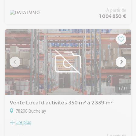
Situés le long de l'A13, DATA IMMO vous propose des locaux
d'activités ou stockage avec bureaux d'accompagnement,
À partir de
neufs, à LA VENTE.
1 004 850 €
Ce parc d'activités est actuellement en cours de construction
sur la commune de BUCHELAY, tout proche de la sortie
d'autoroute.
Prestations générales :
. 6 emplacements de parking
. Voirie lourde
. Façade d'architecture contemporaine
. Espaces verts paysagé
. Panneaux solaires photovoltaïques et toitures végétalisées
. Site clôturé et portails électriques
Activité / Stockage
. Eclairage LED
1
/
11
. Dallage industriel quartzé 3T/m²
. Tarif jaune 48 kVA
Vente Local d'activités 350 m² à 2 339 m²
. Toiture isolée : bac acier
78200 Buchelay
. Hauteur sous plafond de 7m
. Accès de plain-pied par porte sectionnelle manuelle de
Lire plus
CSI vous propose des cellules mixtes d'activités et bureaux,
3m50 x 4m00
au bord de l'autoroute A13, dans un véritable pôle
. Chauffage par aérotherme électrique ou gaz
d'entreprises et de commerces en pleine mutation avec de