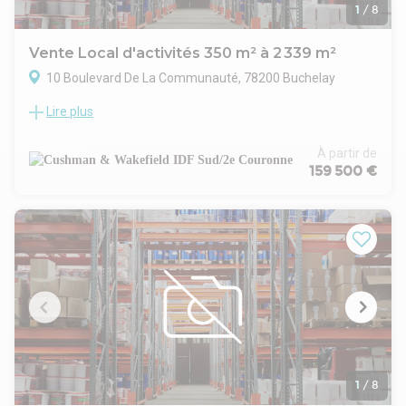
professionnels.
1
/
8
Site clos et sécurisé
Accès livraison
Vente Local d'activités 350 m² à 2 339 m²
Espaces verts paysagés
10 Boulevard De La Communauté, 78200 Buchelay
Sol en moquette ou PVC à l étage
Sol en carrelage en rez-de-chaussée
Lire plus
À Buchelay, une opportunité exceptionnelle se présente pour
Faux plafond en dalles minérales
les entreprises en quête d'un espace adapté à leurs activités
Eclairage LED encastré
professionnelles.
À partir de
Plinthes périphériques
Nous vous proposons à la vente un ensemble immobilier
159 500 €
Sanitaires PMR
d'une superficie totale de 2 339 m², ingénieusement conçu
Surface rez-de-chaussée 1 776 m²
pour répondre aux besoins variés des entreprises modernes.
Hauteur libre minimale sous poutre 4,2 m
Ce bien se distingue par sa flexibilité, offrant la possibilité de
Hauteur libre maximale sous poutre 7,5 m
diviser l'espace à partir de 350 m², permettant ainsi une
Résistance au sol 3 T/m²
personnalisation optimale en fonction des exigences
Chauffage par aérothermes électriques
spécifiques de votre activité. Situé dans un secteur
/ gaz
stratégique, cet ensemble bénéficie d'une accessibilité
Ossature métallique
remarquable, facilitée par des infrastructures de transport
Couverture bac acier
développées, ce qui en fait un choix idéal pour les entreprises
Situation/Transports :
souhaitant s'implanter ou se développer dans la région.
Autoroute A13
L'architecture du bâtiment allie fonctionnalité et esthétisme,
Routes D110, D928
offrant un cadre de travail agréable et stimulant. Les
1
/
8
SNCF Gare de Mantes-la-Jolie lignes N et J
espaces intérieurs, baignés de lumière naturelle, sont conçus