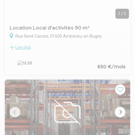
1
/
2
Location Local d'activités 90 m²
Rue René Caccini, 01500 Ambérieu-en-Bugey
Lire plus
A louer - Local d'activité entrepôt - Amberieu-en-Bugey
Découvrez cette offre d'un espace fonctionnel et bien situé
pour développer votre activité. Nous vous proposons à la
location un local d'activités de 390 m², non divisible,
650 €/mois
idéalement conçu pour répondre aux besoins variés des
professionnels. Ce bien se distingue par sa cour privative et
ses équipements, garantissant un environnement de travail.
Parmi les caractéristiques notables de ce local, vous
trouverez une porte sectionnelle, facilitant l'accès et la
gestion des flux de marchandises. De plus, le local est équipé
de sanitaires, assurant le confort des employés et des
visiteurs. Une douche est également disponible, un atout non
négligeable pour les entreprises dont les activités
nécessitent des installations de ce type, comme celles
opérant dans le secteur industriel. Les bureaux intégrés au