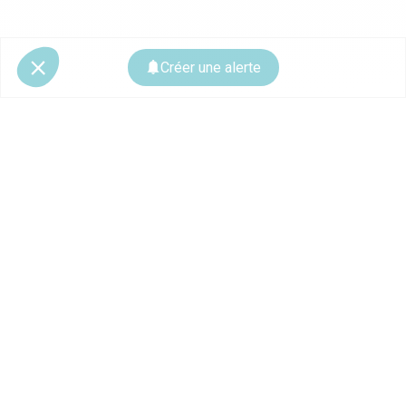
Créer une alerte
© 2026 CoStar Group
La plateforme spécialiste de l'immobilier professionnel
Ce site est protégé par reCAPTCHA et les
règles de confidentialité
ainsi que
les
conditions d'utilisation
de Google s'appliquent.