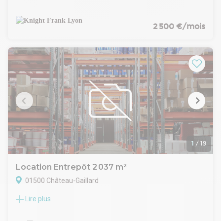
Frank vous propose à la location un bâtiment d'activité d'une
surface de 376m². Un espace bureaux à rénover, 2 portes
sectionnelles avec deux accès distinct et du stationnement
2 500 €/mois
disponible devant le local.
Bel emplacement. Disponible immédiatement.
1
/
19
Location Entrepôt 2 037 m²
01500 Château-Gaillard
Lire plus
Savills vous présente une opportunité exceptionnelle
d'acquérir ou de louer un bâtiment industriel indépendant et
récent de plus de 2 000 m² à Château Gaillard, non divisibles,