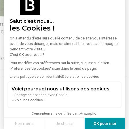
1
/
3
Salut c'est nous...
rain 1 646 m²
les Cookies !
 Châtelet-en-Brie
On a attendu d'être sûrs que le contenu de ce site vous intéresse
e Arthur Loyd 77-91 vous
avant de vous déranger, mais on aimerait bien vous accompagner
achat un terrain de 1.646 m²
pendant votre visite...
c un permis de construire
C'est OK pour vous ?
s recours pour la réalisation
410 000 €
Pour modifier vos préférences par la suite, cliquez sur le lien
t d'activité et de stockage
'Préférences de cookies' situé dans le pied de page.
 d'une surface de 800 m²
Lire la politique de confidentialité
Déclaration de cookies
as à nous contacter au 01 88
Voici pourquoi nous utilisons des cookies.
 avoir plus d'information.
de commercialisation à la
Partage de données avec Google
Torcy
(3)
Voici nos cookies !
'acquéreur : 10% HT en sus du
e HT
Saint-Fargeau-Ponthierry
(1)
e : 410.000 Euros HT
Consentements certifiés par
Dammarie-les-Lys
(1)
Non merci
Je choisis
OK pour moi