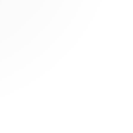
 Options
tres de confidentialité, en garantissant la conformité avec les
IMMO
DÉCOUVREZ
BureauxLocaux.com