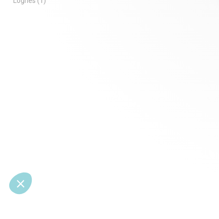
Lognes
(1)
Localisation et accessibilité :
Situé en Seine-et-Marne (77), ce terrain
bénéficie d'un positionnement idéal :
À proximité immédiate de Melun,
Fontainebleau, Nangis, Vaux-le-Pénil,
Héricy, Samoreau, Bois-le-Roi
Accès rapide aux axes routiers N105, N6,
A5 et A6 vers Paris, Évry, Sénart, Lieusaint,
Moissy-Cramayel
Zone dynamique en plein développement,
parfaite pour les entreprises cherchant à
s'implanter dans le sud de l'Île-de-France
Contactez nous dès maintenant pour
obtenir plus d'informations et visiter ce
terrain prêt à construire au coeur d'une
zone dynamique en Seine-et-Marne.
Idéal pour :
PME, artisans, investisseurs en immobilier
d'entreprise
Projet logistique ou industriel de
petite/moyenne taille
Implantation d'une activité avec fort
potentiel de développement économique