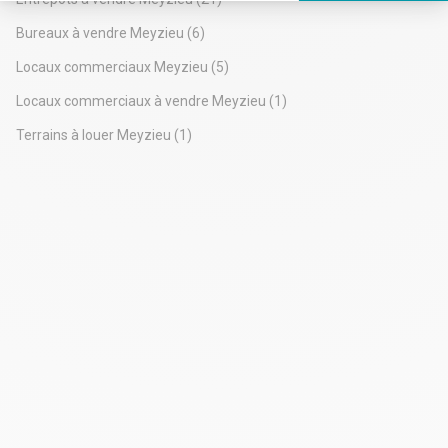
Axeptio consent
Plateforme de Gestion du Consentement : Personnalisez vos Options
Bureaux à vendre Meyzieu
(6)
Notre plateforme vous permet d'adapter et de gérer vos paramètres de 
Locaux commerciaux Meyzieu
(5)
Locaux commerciaux à vendre Meyzieu
(1)
Terrains à louer Meyzieu
(1)