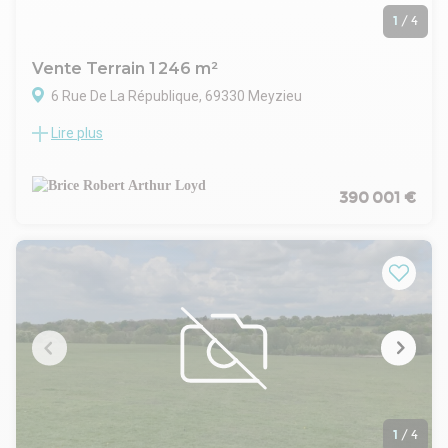
1
/
4
Vente Terrain 1 246 m²
6 Rue De La République, 69330 Meyzieu
Lire plus
Ce terrain de 1 246 m² est proposé à la vente au cœur de la
nouvelle zone commerciale de Meyzieu. Situé à proximité
immédiate du nouveau stade de Lyon, il bénéficie d'un
environnement dynamique. Le foncier comprend une
390 001 €
maison à démolir, ouvrant la possibilité de construire un
bâtiment sur mesure selon votre cahier des charges. Le
terrain est libre de constructeur, vous offrant ainsi une
grande liberté dans la réalisation de votre projet. Sa
configuration, en longueur et de faible largeur, permet
d'envisager la construction d'un bâtiment d'environ 500 m²
d'emprise au sol sur deux niveaux. Ce bien est adapté à une
activité légère ou à du petit stockage en rez-de-chaussée et
à des bureaux à l'étage. Les accès routiers, la desserte en
transports en commun et la proximité de l'aéroport Lyon
Saint-Exupéry renforcent l'attractivité de cette opportunité
immobilière.
1
/
4