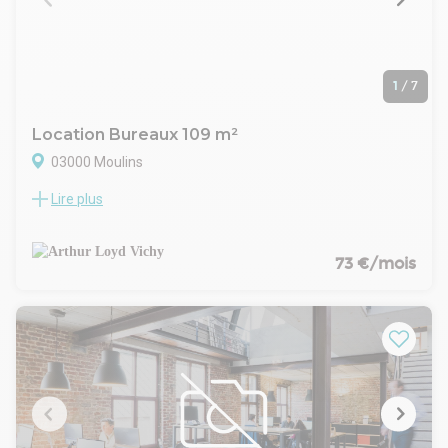
1
/
7
Location Bureaux 109 m²
03000 Moulins
Lire plus
Idéalement situé, ce local est un des rares emplacements
disponibles de la rue.Cet espace commercial avec rideau
extérieur électrique et vitrine (3,80m linéaire) avec double
porte automatique propose une surface de vente de
73 €/mois
53m².En arrière boutique, espace bureau d'appoint,
sanitaires.Au 1er étage, espaces de stockage de
marchandise de 63m².