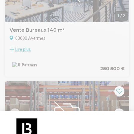
1
/
2
Vente Bureaux 140 m²
03000 Avermes
Lire plus
A VENDRE BUREAUX NEUFS AVEC ROOFTOP SUR AXE
PASSANT ZAC « Les Portes de l'Allier » – Avermes (03)
Installez votre activité dans un bureau neuf de standing,
situé au cœur de la dynamique zone commerciale des
280 800 €
Portes de l'Allier, véritable pôle économique du département,
structuré autour de l'hypermarché E.Leclerc Avermes.
Une zone stratégique à forte attractivité
Zone commerciale leader du département
Accessibilité directe via RN7 et transports en commun Aléo
Flux constant de visiteurs et clients professionnels
Écosystème propice à l'implantation de professions libérales,
services ou start-ups
Annonce – Bureau neuf avec rooftop
Caractéristiques techniques
Superficie totale : 140 m² en R+1