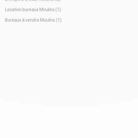
maintien en l'état débroussaillé.
Location bureaux Moulins
(1)
DPE : ce bien n'est pas soumis au DPE
Le loyer est de 671EUR HT/mois,paiement mensuel sur
Bureaux à vendre Moulins
(1)
période à échoir. Taxe Foncière inclue dans le loyer qui
n'occasionne aucune charge supplémentaire pour le preneur.
La caution est de 671EUR. Les honoraires d'agence sont de
15% du loyer annuel HT, soit 1207,80EUR TTC charge
preneur. Contact tel: 0681298164 Philippe BROSSARD est
Consultant immobilier pour le compte de la SAS GATEWAY
Immobilier siret 537 849 093 CPI no 63022018000024143
Philippe BROSSARD Gateway immobilier Port : 06 81 29 81
64 Bureau 09 70 406 309