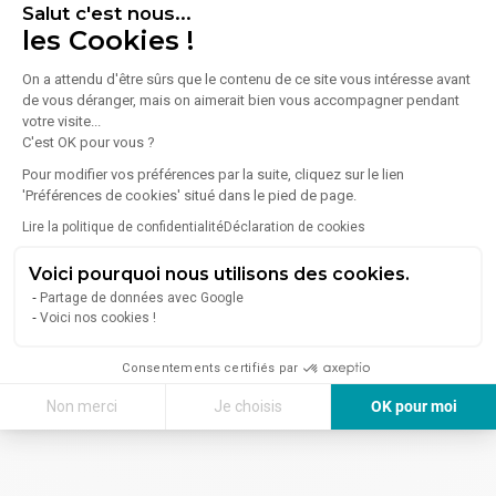
Salut c'est nous...
les Cookies !
On a attendu d'être sûrs que le contenu de ce site vous intéresse avant
de vous déranger, mais on aimerait bien vous accompagner pendant
votre visite...
C'est OK pour vous ?
Pour modifier vos préférences par la suite, cliquez sur le lien
'Préférences de cookies' situé dans le pied de page.
Lire la politique de confidentialité
Déclaration de cookies
Voici pourquoi nous utilisons des cookies.
Partage de données avec Google
Voici nos cookies !
Consentements certifiés par
Non merci
Je choisis
OK pour moi
Axeptio consent
Plateforme de Gestion du Consentement : Personnalisez vos Options
Notre plateforme vous permet d'adapter et de gérer vos paramètres de 