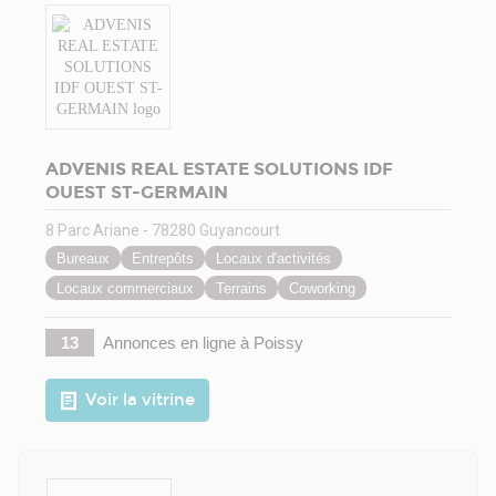
ADVENIS REAL ESTATE SOLUTIONS IDF
OUEST ST-GERMAIN
8 Parc Ariane - 78280 Guyancourt
Bureaux
Entrepôts
Locaux d'activités
Locaux commerciaux
Terrains
Coworking
13
Annonces en ligne
à Poissy
Voir la vitrine