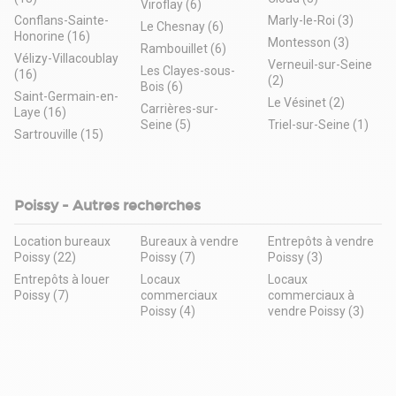
Viroflay (6)
Conflans-Sainte-
Marly-le-Roi (3)
Le Chesnay (6)
Honorine (16)
Montesson (3)
Rambouillet (6)
Vélizy-Villacoublay
Verneuil-sur-Seine
Les Clayes-sous-
(16)
(2)
Bois (6)
Saint-Germain-en-
Le Vésinet (2)
Carrières-sur-
Laye (16)
Seine (5)
Triel-sur-Seine (1)
Sartrouville (15)
Poissy - Autres recherches
Location bureaux
Bureaux à vendre
Entrepôts à vendre
Poissy (22)
Poissy (7)
Poissy (3)
Entrepôts à louer
Locaux
Locaux
Poissy (7)
commerciaux
commerciaux à
Poissy (4)
vendre Poissy (3)