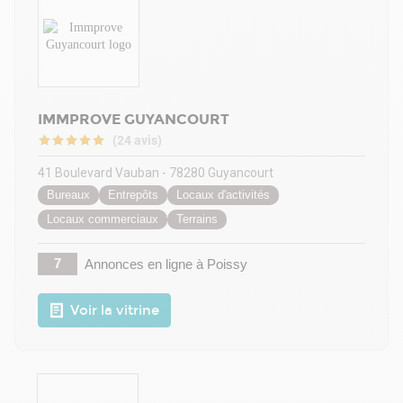
IMMPROVE GUYANCOURT
(24 avis)
41 Boulevard Vauban - 78280 Guyancourt
Bureaux
Entrepôts
Locaux d'activités
Locaux commerciaux
Terrains
7
Annonces en ligne
à Poissy
Voir la vitrine