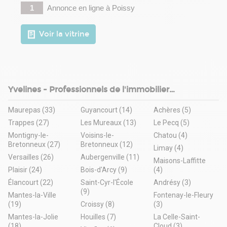
1
Annonce en ligne
à Poissy
Voir la vitrine
Yvelines - Professionnels de l'immobilier
d'entreprise
Maurepas (33)
Guyancourt (14)
Achères (5)
Trappes (27)
Les Mureaux (13)
Le Pecq (5)
Montigny-le-
Voisins-le-
Chatou (4)
Bretonneux (27)
Bretonneux (12)
Limay (4)
Versailles (26)
Aubergenville (11)
Maisons-Laffitte
Plaisir (24)
Bois-d'Arcy (9)
(4)
Élancourt (22)
Saint-Cyr-l'École
Andrésy (3)
(9)
Mantes-la-Ville
Fontenay-le-Fleury
(19)
Croissy (8)
(3)
Mantes-la-Jolie
Houilles (7)
La Celle-Saint-
(18)
Cloud (3)