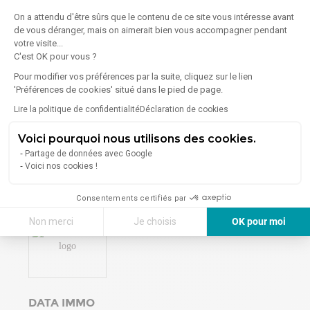
On a attendu d'être sûrs que le contenu de ce site vous intéresse avant
BNP PARIBAS REAL ESTATE IDF ACTIVITÉ
de vous déranger, mais on aimerait bien vous accompagner pendant
OUESTNORDEST
votre visite...
C'est OK pour vous ?
264 45 Avenue Victor Hugo - 93300 Aubervilliers
Pour modifier vos préférences par la suite, cliquez sur le lien
Bureaux
Entrepôts
Locaux d'activités
Terrains
'Préférences de cookies' situé dans le pied de page.
Lire la politique de confidentialité
Déclaration de cookies
1
Annonce en ligne
à Poissy
Voici pourquoi nous utilisons des cookies.
Voir la vitrine
Partage de données avec Google
Voici nos cookies !
Consentements certifiés par
Non merci
Je choisis
OK pour moi
Axeptio consent
Plateforme de Gestion du Consentement : Personnalisez vos Options
Notre plateforme vous permet d'adapter et de gérer vos paramètres de 
DATA IMMO