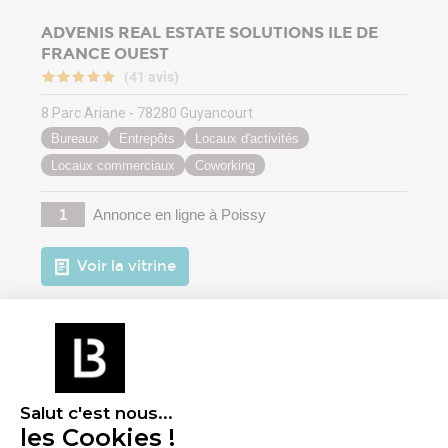
ADVENIS REAL ESTATE SOLUTIONS ILE DE
FRANCE OUEST
(41 avis)
8 Parc Ariane - 78280 Guyancourt
Bureaux
Entrepôts
Locaux d'activités
Locaux commerciaux
Coworking
1
Annonce en ligne
à Poissy
Voir la vitrine
Salut c'est nous...
les Cookies !