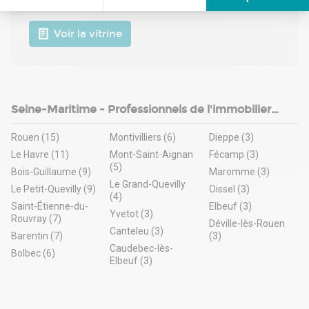
Axeptio consent
Plateforme de Gestion du Consentement : Personnalisez vos Options
Voir la vitrine
Notre plateforme vous permet d'adapter et de gérer vos paramètres de 
Seine-Maritime - Professionnels de l'immobilier
d'entreprise
Rouen (15)
Montivilliers (6)
Dieppe (3)
Le Havre (11)
Mont-Saint-Aignan
Fécamp (3)
(5)
Bois-Guillaume (9)
Maromme (3)
Le Grand-Quevilly
Le Petit-Quevilly (9)
Oissel (3)
(4)
Saint-Étienne-du-
Elbeuf (3)
Yvetot (3)
Rouvray (7)
Déville-lès-Rouen
Canteleu (3)
Barentin (7)
(3)
Caudebec-lès-
Bolbec (6)
Elbeuf (3)