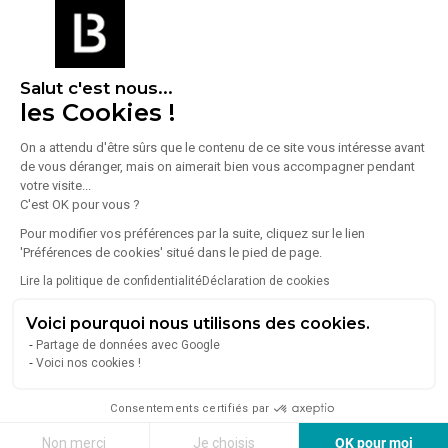
Entrepôts
Locaux d'activités
2
Annonces en ligne
à Sotteville-Lès-Rouen
Salut c'est nous...
les Cookies !
Voir la vitrine
On a attendu d'être sûrs que le contenu de ce site vous intéresse avant
de vous déranger, mais on aimerait bien vous accompagner pendant
votre visite...
C'est OK pour vous ?
Pour modifier vos préférences par la suite, cliquez sur le lien
'Préférences de cookies' situé dans le pied de page.
Lire la politique de confidentialité
Déclaration de cookies
Voici pourquoi nous utilisons des cookies.
BNP PARIBAS REAL ESTATE ROUEN
Partage de données avec Google
Voici nos cookies !
101 Boulevard De L'Europe - 76100 Rouen
Bureaux
Locaux d'activités
Consentements certifiés par
Non merci
Je choisis
OK pour moi
1
Annonce en ligne
à Sotteville-Lès-Rouen