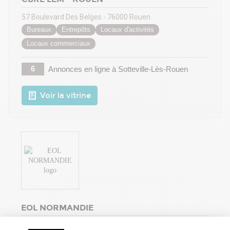
57 Boulevard Des Belges - 76000 Rouen
Bureaux
Entrepôts
Locaux d'activités
Locaux commerciaux
6
Annonces en ligne
à Sotteville-Lès-Rouen
Voir la vitrine
EOL NORMANDIE
11 Rue Du Donjon - 76000 Rouen