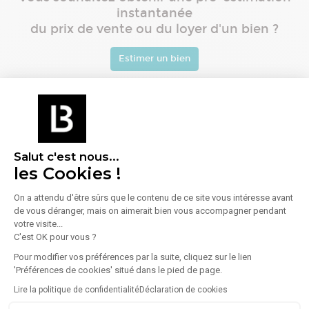
instantanée
du prix de vente ou du loyer d'un bien ?
Estimer un bien
Prix affichés des bureaux -
Loire-Atlantique (44)
Villes
Loyer (€
Évolution (1
Prix moyen
Évolution (1
HT-
an)
(€/m²)
an)
Salut c'est nous...
HC/m²/an)
les Cookies !
On a attendu d'être sûrs que le contenu de ce site vous intéresse avant
Mise à jour août 2026. Ces prix sont calculés mensuellement à partir des annonces
publiées sur BureauxLocaux dans les zones où le volume de données est
de vous déranger, mais on aimerait bien vous accompagner pendant
i
représentatif.
votre visite...
C'est OK pour vous ?
Pour modifier vos préférences par la suite, cliquez sur le lien
'Préférences de cookies' situé dans le pied de page.
Recherches - Nantes
Lire la politique de confidentialité
Déclaration de cookies
Location bureaux
Locaux commerciaux
Coworking Nantes