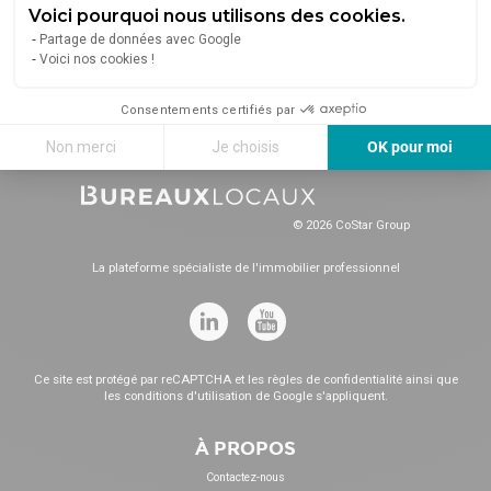
Nantes
à vendre Nantes
Terrains à vendre
Voici pourquoi nous utilisons des cookies.
Locaux commerciaux
Entrepôts à louer
Nantes
Partage de données avec Google
Nantes
Nantes
Terrains à louer
Voici nos cookies !
Bureaux à vendre
Entrepôts à vendre
Nantes
Nantes
Nantes
Consentements certifiés par
Non merci
Je choisis
OK pour moi
Axeptio consent
Plateforme de Gestion du Consentement : Personnalisez vos Options
Notre plateforme vous permet d'adapter et de gérer vos paramètres de 
© 2026 CoStar Group
La plateforme spécialiste de l'immobilier professionnel
Ce site est protégé par reCAPTCHA et les
règles de confidentialité
ainsi que
les
conditions d'utilisation
de Google s'appliquent.
À PROPOS
Contactez-nous