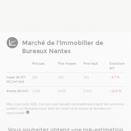
Marché de l'immobilier de
Bureaux Nantes
Prix bas
Prix moyen
Prix haut
Évolution (1
an)
Loyer (€ HT-
105
192
341
- 3.7 %
HC/m²/an)
Vente (€/m²)
1 615
3 015
5 013
- 12.9 %
Mise à jour août 2026. Ces prix sont calculés mensuellement à partir des annonces
publiées sur BureauxLocaux dans les zones où le volume de données est
i
représentatif.
Vous souhaitez obtenir une pré-estimation