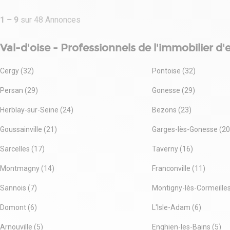
principale, cuisine et sanitaire) et un étage ; possibilités pour
des projets commerciaux ambitieux.
1
–
9
sur
48
Annonces
Idéalement situé, le bien bénéficie d'une proximité immédiate
des grands axes routiers tels que l'A86, l'A4 et la N34, ainsi que
Val-d'oise - Professionnels de l'immobilier d'
des villes dynamiques à seulement 5 minutes de Cergy,
Pontoise et Herblay.
Pour plus de renseignements, contactez-nous au
Cergy (32)
Pontoise (32)
01.83.83.44.39.
Opportunité rare à saisir !
Persan (29)
Gonesse (29)
- Type de bail : Commercial
- Durée : 3/6/9 ans
Herblay-sur-Seine (24)
Bezons (23)
- Préavis : 6 mois
- Fiscalité : TVA
Goussainville (21)
Garges-lès-Gonesse (20
- Indice : ILC
Sarcelles (17)
- Indexation : Annuelle, date prise effet
Taverny (16)
- Dépôt de garantie : 3 mois
Montmagny (14)
Franconville (11)
- Loyers et charges : Trimestriels et d'avance
Sannois (7)
Montigny-lès-Cormeilles
Domont (6)
L'Isle-Adam (6)
Arnouville (5)
Enghien-les-Bains (5)