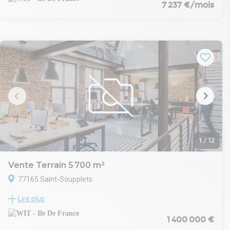
7 237 €/mois
- Au RDC 827m² en activité
- 4m HSP
- Accès PL
- Emplacement de stationnement à l'extérieur.
Proche des commodités et des axes suivants :
16 km des Portes de Paris (via A1 ou A3)
3 km de l'aéroport Paris-Le Bourget
13 km de l'aéroport Roissy CDG
35 km de l'aéroport Paris-Orly
Pour plus d'informations ou pour organiser une visite,
contactez-nous au 01 83 83 44 38
1
/
12
Vente Terrain 5 700 m²
77165 Saint-Soupplets
VENTE -Terrain à Saint-Soupplet (5700 m²)
Lire plus
Le cabinet WIT vous propose à la location un terrain de 5700 m²
situé à Saint-Soupplet, offrant une belle opportunité pour vos
1 400 000 €
projets.