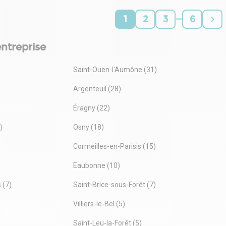
- Fiscalité : TVA
…
- Indice : ILAT
1
2
3
6
- Indexation : Annuelle, date prise effet
- Dépôt de garantie : 3 mois
entreprise
- Loyers et charges : Trimestriels et d'avance
Saint-Ouen-l'Aumône (31)
Argenteuil (28)
Éragny (22)
)
Osny (18)
Cormeilles-en-Parisis (15)
Eaubonne (10)
 (7)
Saint-Brice-sous-Forêt (7)
Villiers-le-Bel (5)
Saint-Leu-la-Forêt (5)