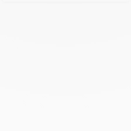
426m2 :
Caractéristiques :
Caractéristique du bien :
- RDC : 356m² d'activité
- R+1 : 70 m² de bureaux climatisés
- HSP : 8,60m
- Accès PL
- Grande porte sectionnelle de 3x3,50mht
- Support dallage : 3,5T/m²
- Place de parking en exterieur
- Site clos et sécurisé
- Bâtiment neuf
Caractéristique du bien :
Loyer progressif sur 3 ans :
- 1ère année : 90Euros/m2
- 2ème année : 95Euros/m2
- 3ème année : 100 Euros/m2
Proche des axes N104, A16,A15.
Pour plus d'informations ou pour organiser une visite, n'hésitez
pas à nous contacter au 01.83.83.44.38.
- Type de bail : Commercial
- Durée : 3/6/9 ans
- Préavis : 6 mois