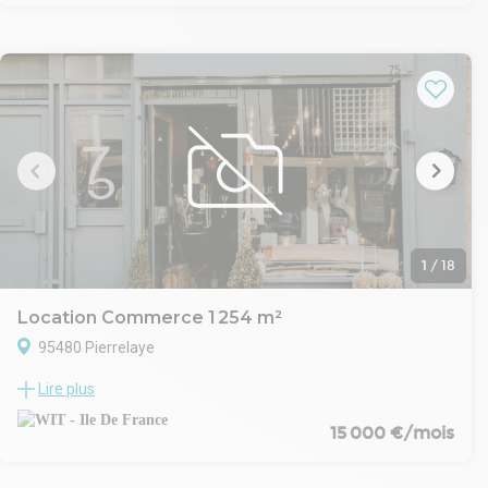
Détails du terrain :
- Surface totale : 5700 m²
- Idéal pour des projets de stockage, ou autres activités
nécessitant un grand espace.
Le terrain est facilement accessible, avec un environnement
calme et verdoyant. Il peut être divisé ou aménagé en fonction
de vos besoins.
Pour plus d'informations, n'hésitez pas à nous contacter au
01.83.83.44.38 pour toute demande d'informations
complémentaires.
1
/
18
Location Commerce 1 254 m²
95480 Pierrelaye
Le cabinet WIT Immobilier vous propose à la location un ancien
Lire plus
restaurant type BUFFALO GRILL, d'une superficie totale
d'environ 1 254 m² répartie sur 3 niveaux et une parcelle de
15 000 €/mois
terrain d'environ 3 275 m² avec 63 places de parking. Atout
important : Drive actuellement possible !
Ce bien comprend un sous-sol et un rez-de-chaussée (salle