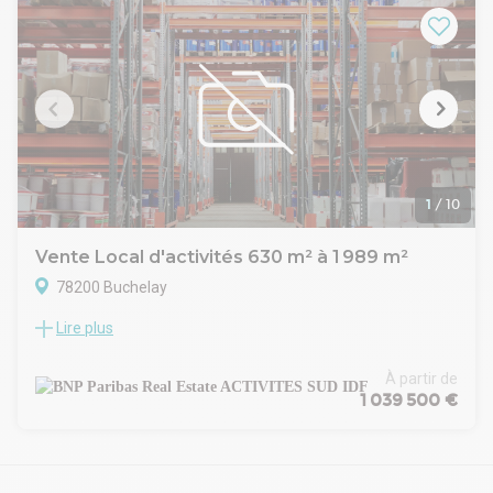
Situation/Transports :
Parix via A13 > 35 min
Paris La Défense via A14 > 30 min
Aéroport Roissy CDG > 1h
Aéroport d'Orly > 55 min
Gare St Lazare via ligne J > 40 min (gare Mantes la Jolie)
Arrêt de bus à 6 min à pied
Gare routière Mantes-la-ville via bus > 4 min
RER EOLE - Gare Mantes-la-Jolie en 2024 (35 min de La
Défense) > 4 min via bus
1
/
10
Vente Local d'activités 630 m² à 1 989 m²
78200 Buchelay
Lire plus
BUCHELAY (78)
A VENDRE - BATIMENT E - TRANCHE 2
BNP PARIBAS REAL ESTATE, vous propose plusieurs
À partir de
bâtiments d'activités en VEFA/BEFA.
1 039 500 €
Bâtiment E.
BNP PARIBAS REAL ESTATE vous propose, à l'acquisition,
des locaux d'activités avec bureaux d'accompagnement
d'une surface de 1 989 m² divisibles à partir de 315 m²