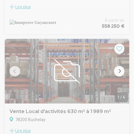
Lire plus
Immprove vous propose l'acquisition de locaux neufs
idéalement placés sur la commune de Buchelay. Belles
prestations, livraison sous 3 mois ou 8 mois après signature
À partir de
de l'acte.
558 250 €
1
/
6
Vente Local d'activités 630 m² à 1 989 m²
78200 Buchelay
Lire plus
DATA IMMO vous présente à Buchelay, 1989 m2 d'activite