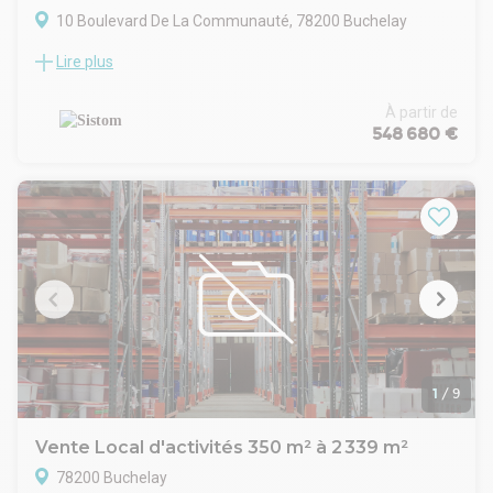
10 Boulevard De La Communauté, 78200 Buchelay
Lire plus
SISTOM vous propose à la vente les dernières cellules du
parc neuf de Buchelay (78).
Visible depuis l'A13 et le péage de Buchelay, ce parc a été un
À partir de
véritable succès commercial et il ne reste que trois dernières
548 680 €
disponibilités.
Places de parkings, belle hauteur sous poutre, accès poids
lourds et excellentes prestations, ce parc peut accueillir tout
type d'activités.
Chaque lot dispose d'une porte sectionnelle, d'une partie
accueil et bureaux et d'une charge au sol de 3T/m²
minimum.
1
/
9
Vente Local d'activités 350 m² à 2 339 m²
78200 Buchelay