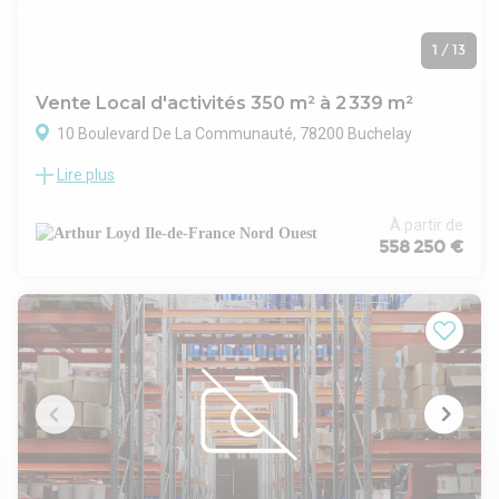
1
/
13
Vente Local d'activités 350 m² à 2 339 m²
10 Boulevard De La Communauté, 78200 Buchelay
Lire plus
Implantés sur la commune de Buchelay, ces locaux d'activité
bénéficient d'un emplacement stratégique en entrée et
sortie immédiate de l'autoroute A13, au niveau du rond-
À partir de
point. Ils se trouvent à proximité directe de la zone
558 250 €
commerciale de Buchelay, offrant ainsi un environnement
dynamique et de nombreux services à proximité.
Les cellules proposées à la vente sont neuves et disposent
de bureaux d'accompagnement. Elles bénéficient d'une
grande visibilité depuis l'axe autoroutier, ce qui constitue un
atout pour votre activité. Chaque lot dispose de parkings
privatifs, garantissant ainsi un accueil optimal pour vos
collaborateurs et visiteurs.
La livraison est rapide, vous permettant d'envisager votre
installation sans délai. Ce programme réunit des prestations
qualitatives, un accès aisé et un cadre adapté à vos besoins