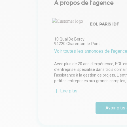
À propos de l'agence
EOL PARIS IDF
10 Quai De Bercy
94220
Charenton-le-Pont
Voir toutes les annonces de l'agenc
Avec plus de 20 ans d'expérience, EOL es
d'entreprise, spécialisé dans trois domain
l'assistance à la gestion de projets. L'ent
petites entreprises aux grands comptes, en
investisseurs. Les équipes dédiées d'EOL 
Lire plus
répondant à des besoins spécifiques tels 
commerciaux, les bureaux et les espace
répartis dans les principales villes de Fra
Avoir plus 
Toulouse et Marseille), EOL réalise un chi