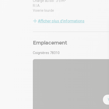
Charge au sol : 3 t/m²
R.I.A.
Voierie lourde
Possibilité de loge pour gardien à réhabiliter
Afficher plus d'informations
Emplacement
Coignières 78310