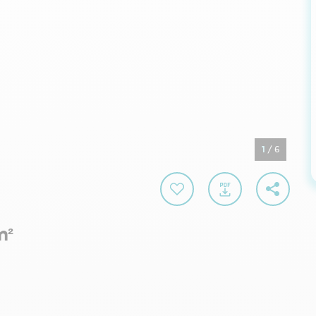
1
/
6
m²