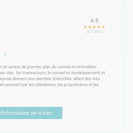
4.8
(
21
Avis
)
e
t un acteur de premier plan du conseil en immobilier
es clés : les transactions, le conseil en investissement et
reprise dessert une clientèle diversifiée, allant des très
 passant par les utilisateurs, les propriétaires et les
fournissent un soutien tout au long de divers projets,
que les plateformes logistiques, les locaux
s commerciaux. Avec un effectif de plus de 70 employés
nce (Paris, Lille, Orléans, Rennes, Lyon, Bordeaux,
d'informations sur le bien
ffre d'affaires annuel de plus de 13 millions d'euros