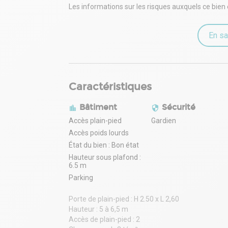
Accès routiers : A10 - N10 - N12
Les informations sur les risques auxquels ce bien 
SNCF : ligne N, Gare de Coignières
ligne U, Gare de La Verrière
En sa
Bus : lignes 12/424, Gare de Coignières
Disponible immédiatement
N'hésitez pas à nous contacter pour tout renseig
Caractéristiques
Bâtiment
Sécurité
Accès plain-pied
Gardien
Accès poids lourds
État du bien : Bon état
Hauteur sous plafond :
6.5 m
Parking
Porte de plain-pied : H 2.50 x L 2,60
Hauteur : 5 à 6,5 m
Accès de plain-pied : 2