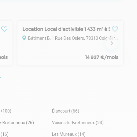
Location Local d'activités 1 433 m² à 5 732 m²
Bâtiment B, 1 Rue Des Osiers, 78310 Coignières
ois
14 927 €/mois
(+100)
Élancourt (66)
e-Bretonneux (26)
Voisins-le-Bretonneux (23)
 (16)
Les Mureaux (14)