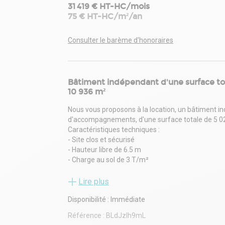
31 419 € HT-HC/mois
75 € HT-HC/m²/an
Consulter le barème d'honoraires
Bâtiment indépendant d'une surface tot
10 936 m²
Nous vous proposons à la location, un bâtiment i
d'accompagnements, d'une surface totale de 5 027
Caractéristiques techniques :
- Site clos et sécurisé
- Hauteur libre de 6.5 m
- Charge au sol de 3 T/m²
- 2 accès de plain-pied
- Voirie lourde
Lire plus
- ICPE 1530
Disponibilité : Immédiate
- Accès poids lourds
- Aire de manœuvre entre 20 et 30 m
Référence :
BLdJzlh9mL
- Emplacements de parking VL