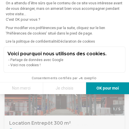
À moins de 1h45 de Paris
On a attendu d'être sûrs que le contenu de ce site vous intéresse avant
Location Local d'activités 6 480 m²
Villes à proximité: Le Mans (72000), Angers (49000), Tours
de vous déranger, mais on aimerait bien vous accompagner pendant
72300 Louailles
(37000), Nantes (44000), Rennes (35000), Laval (53000),
votre visite...
Saumur (49400), Cholet (49300), Alençon (61000), La Flèche
C'est OK pour vous ?
Lire plus
BATIMENT INDÉPENDANT DE LOGISTIQUE À LOUER
(72200), Durtal (49430), Sablé-sur-Sartre (72300)
Pour modifier vos préférences par la suite, cliquez sur le lien
SECTEUR DU MANS A LOUAILLES 72
IDEAL POUR :
'Préférences de cookies' situé dans le pied de page.
Le cabinet INVESTISSEUR IMMO vous propose à la location
logisticiens, laboratoires, grossistes, production, logistique,
un produit rare sur le secteur :
29 160 €/mois
Lire la politique de confidentialité
Déclaration de cookies
fabrication, conception , e-commerce, distribution,
- BATIMENT INDÉPENDANT DE 32 772
fabriquant, fournisseurs, transports, fret, vente en gros,
- DIVISIBLE À PARTIR DE 6400M2 ou 12 000m2
Voici pourquoi nous utilisons des cookies.
textile, pharmaceutique, santé, cosmétique , import, export...
- PARKING VL 170 PLACES
Contactez-nous pour plus d'information et découvrir tous
Partage de données avec Google
- PARKING PL 10 PLACES
nos sites logistiques disponibles.
Voici nos cookies !
- AIRE DE MANOEUVRE 35M
Contrôle d'accès
- HAUTEUR LIBRE DE 11M
Accès poids lourds
Consentements certifiés par
- GESTION DES FLUIDES AUTONOME
Système d'alarme
- LOCAL DE CHARGE
Visiophone
Non merci
Je choisis
OK pour moi
- LOCAUX TECHNIQUES
. Sprinklers
Axeptio consent
Plateforme de Gestion du Consentement : Personnalisez vos Options
- BUREAUX DISPONIBLE DE 1480M2
. Tarif jaune
- DISPONIBLE EN 2025
--LOCAUX SOCIAUX--
Notre plateforme vous permet d'adapter et de gérer vos paramètres de 
Accessibilité stratégique :
1
/
5
. Quai : 36
À proximité des axes A11 et D330
. Charge au sol : 5 tonnes / m²
À moins de 1h45 de Paris
. Câblage informatique et téléphonique
Location Entrepôt 300 m²
Villes à proximité: Le Mans (72000), Angers (49000), Tours
. Locaux lumineux