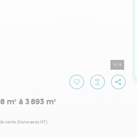
1
/
9
28 m² à 3 893 m²
 de vente (honoraires HT)