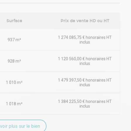
Surface
Prix de vente HD ou HT
1 274 085,75 € honoraires HT
937 m²
inclus
1 120 560,00 € honoraires HT
928 m²
inclus
1 479 397,50 € honoraires HT
1 010 m²
inclus
1 384 225,50 € honoraires HT
1 018 m²
inclus
voir plus sur le bien