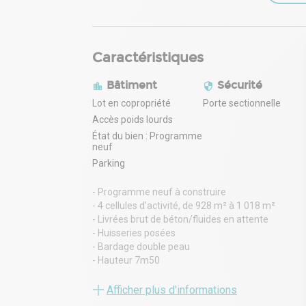
Caractéristiques
Bâtiment
Sécurité
Lot en copropriété
Porte sectionnelle
Accès poids lourds
État du bien : Programme
neuf
Parking
- Programme neuf à construire
- 4 cellules d'activité, de 928 m² à 1 018 m²
- Livrées brut de béton/fluides en attente
- Huisseries posées
- Bardage double peau
- Hauteur 7m50
- 1 porte sectionnelle par lot
- Le tout implanté sur un terrain d'environ 8 600 m
Afficher plus d'informations
- Voirie lourde, accès poids lourds