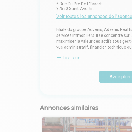
6 Rue Du Pre De L'Essart
37550
Saint-Avertin
Voir toutes les annonces de l'agenc
Filiale du groupe Advenis, Advenis Real 
services immobiliers. Il se concentre sur
maximiser la valeur des actifs sous gestio
vue administratif, financier, technique 
d'un occupant ; et les transactions, la lo
Lire plus
investissement et arbitrage.
Avoir plus 
Annonces similaires