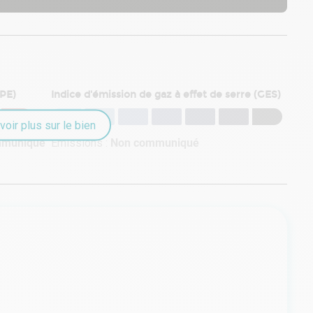
DPE)
Indice d'émission de gaz à effet de serre (GES)
voir plus sur le bien
mmuniqué
Émissions :
Non communiqué