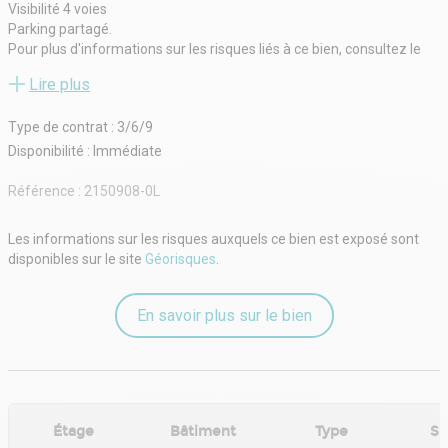
Visibilité 4 voies
Parking partagé.
Pour plus d'informations sur les risques liés à ce bien, consultez le
site Géorisques.
Lire plus
Surface RDC : 500 m²
Situation/Transports :
Type de contrat : 3/6/9
BreizhGo_Logo_3 Les 2 Moulins Nord (S515_Collèges Arradon)
Dépot de garantie : 2 mois de loyer HT
Disponibilité : Immédiate
Référence :
2150908-0L
Les informations sur les risques auxquels ce bien est exposé sont
disponibles sur le site
Géorisques
.
En savoir plus sur le bien
Étage
Bâtiment
Type
Su