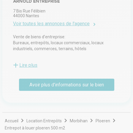
ARNOLD ENTREPRISE
7 Bis Rue Félibien
44000
Nantes
Voir toutes les annonces de l'agence
Vente de biens d’entreprise:
Bureaux, entrepôts, locaux commerciaux, locaux
industriels, commerces, terrains, hôtels
Arnold Entreprise, cabinet spécialisé dans la vente et
Lire plus
location d’immobilier d’entreprise, vous propose une
sélection de ses meilleures offres immobilières dédiés
au monde de l’entreprise sur la région Nantaise,
Avoir plus d'informations sur le bien
retrouvez nous à l'agence située au 7 Bis Rue Félibien
ainsi que dans le Morbihan, à notre agence située 4,
Place Albert Einstein 56000 Vannes.
Notre positionnement axé sur l’immobilier d’entreprise,
nos services résolument tournés vers nos clients
vendeurs et acheteurs pour leur plus grande satisfaction,
Accueil
Location Entrepôts
Morbihan
Ploeren
nous amène à vous proposer une sélection de biens
Entrepot à louer ploeren 500 m2
diversifiés