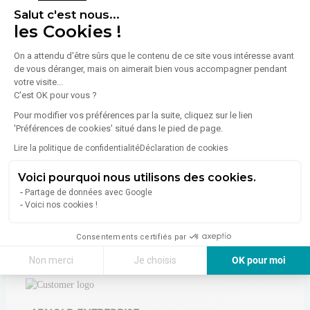
Énergie
Salut c'est nous...
les Cookies !
Diagnostic de performance énergétique (DPE)
On a attendu d'être sûrs que le contenu de ce site vous intéresse avant
de vous déranger, mais on aimerait bien vous accompagner pendant
Consommation (énergie primaire) :
Non communiqué
votre visite...
En savoir plus sur le bien
C'est OK pour vous ?
Indice d'émission de gaz à effet de serre (GES)
Pour modifier vos préférences par la suite, cliquez sur le lien
'Préférences de cookies' situé dans le pied de page.
Émissions :
Non communiqué
Lire la politique de confidentialité
Déclaration de cookies
Voici pourquoi nous utilisons des cookies.
Partage de données avec Google
Voici nos cookies !
Consentements certifiés par
À propos de l'agence
Non merci
Je choisis
OK pour moi
Axeptio consent
Plateforme de Gestion du Consentement : Personnalisez vos Options
Notre plateforme vous permet d'adapter et de gérer vos paramètres de 