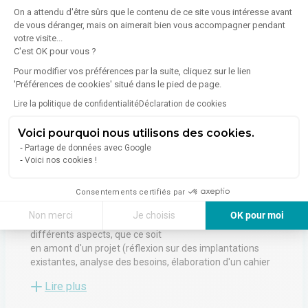
On a attendu d'être sûrs que le contenu de ce site vous intéresse avant
de vous déranger, mais on aimerait bien vous accompagner pendant
votre visite...
C'est OK pour vous ?
Pour modifier vos préférences par la suite, cliquez sur le lien
À propos de l'agence
'Préférences de cookies' situé dans le pied de page.
Lire la politique de confidentialité
Déclaration de cookies
Voici pourquoi nous utilisons des cookies.
ACASAVIVA
Partage de données avec Google
Voici nos cookies !
8 Rue Du Val De Grâce
75005
Paris
Voir toutes les annonces de l'agence
Consentements certifiés par
Non merci
Je choisis
OK pour moi
Nous intervenons en IMMOBILIER D'ENTREPRISE sur
différents aspects, que ce soit
Axeptio consent
Plateforme de Gestion du Consentement : Personnalisez vos Options
en amont d'un projet (réflexion sur des implantations
Notre plateforme vous permet d'adapter et de gérer vos paramètres de 
existantes, analyse des besoins, élaboration d'un cahier
des charges, apporter des outils d'aide aux décisions)
Lire plus
ou dans les phases opérationnelles (implantations,
recherches de sites, conseil)