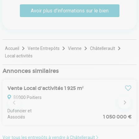
aussi bien pour des bureaux, que des locaux
Avoir plus d'informations sur le bien
commerciaux, locaux d'activité ou entrepôt, et sommes
en mesure d'intervenir sur l'ensemble du territoire
français.
Nous privilégions le point de vue utilisateur, en étant en
mesure d'apporter une exhaustivité de l'offre et une
visibilité sur les divers aspects : financiers, techniques,
Accueil
Vente Entrepôts
Vienne
Châtellerault
stratégiques ou autres.
Local activités
Annonces similaires
Vente Local d'activités 1 925 m²
86000 Poitiers
Dufoncier et 
1 050 000 €
Associés
Voir tous les entrepôts à vendre à Châtellerault