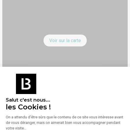
Voir sur la carte
Transports
Salut c'est nous...
les Cookies !
Perpignan
2 km (soit 4 min en voiture)
On a attendu d'être sûrs que le contenu de ce site vous intéresse avant
de vous déranger, mais on aimerait bien vous accompagner pendant
votre visite...