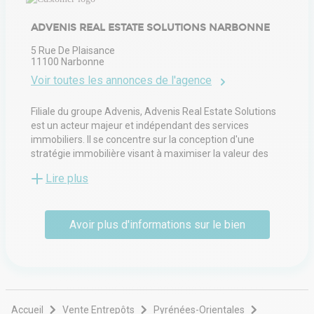
ADVENIS REAL ESTATE SOLUTIONS NARBONNE
5 Rue De Plaisance
11100
Narbonne
Voir toutes les annonces de l'agence
Filiale du groupe Advenis, Advenis Real Estate Solutions
est un acteur majeur et indépendant des services
immobiliers. Il se concentre sur la conception d'une
stratégie immobilière visant à maximiser la valeur des
actifs sous gestion ; la gestion locale d'un actif
Lire plus
immobilier d'un point de vue administratif, financier,
technique ou environnemental pour le compte d'un
propriétaire ou d'un occupant ; et les transactions, la
Avoir plus d'informations sur le bien
location et la vente de locaux professionnels. Conseil en
investissement et arbitrage.
Accueil
Vente Entrepôts
Pyrénées-Orientales