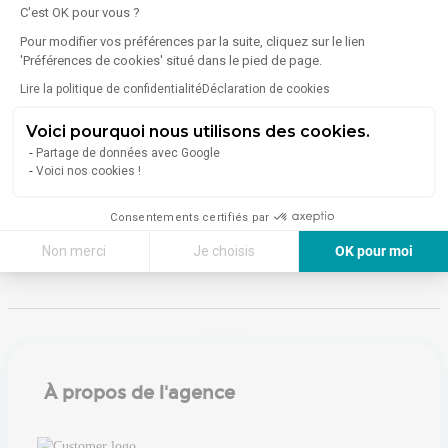
C'est OK pour vous ?
Énergie
Pour modifier vos préférences par la suite, cliquez sur le lien
'Préférences de cookies' situé dans le pied de page.
Diagnostic de performance énergétique (DPE)
Lire la politique de confidentialité
Déclaration de cookies
Voici pourquoi nous utilisons des cookies.
Consommation (énergie primaire) :
Non communiqué
Partage de données avec Google
En savoir plus sur le bien
Voici nos cookies !
Indice d'émission de gaz à effet de serre (GES)
Consentements certifiés par
Émissions :
Non communiqué
Non merci
Je choisis
OK pour moi
Axeptio consent
Plateforme de Gestion du Consentement : Personnalisez vos Options
Notre plateforme vous permet d'adapter et de gérer vos paramètres de 
À propos de l'agence