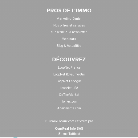
PROS DE L'IMMO
Marketing Center
Nos offres et services
S'inscrire à la newsletter
Webinars
Blog & Actualités
DÉCOUVREZ
LoopNet France
LoopNet Royaume-Uni
LoopNet Espagne
LoopNet USA
OnTheMarket
Homes.com
Apartments.com
BureauxLocaux.com est édité par
ComReal Info SAS
81 rue Taitbout