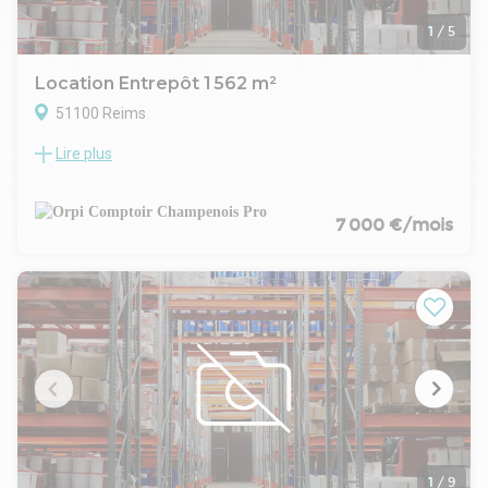
1
/
5
Location Entrepôt 1 562 m²
51100 Reims
Lire plus
Reims Pompelle.
Local d'activité ou de stockage de 1500 m².
1 porte sectionnelle poids lourds, 3 bureaux, sanitaires,
proche axe autoroutier.
7 000 €/mois
Disponible de suite.
- Type de bail : Commercial
- Durée : 3/6/9 ans
- Préavis : 6 mois
- Fiscalité : TVA
- Indice : ILAT
- Indexation : Annuelle, date prise effet
- Dépôt de garantie : 3 mois HT
- Loyers et charges : Trimestriels et d'avance
1
/
9