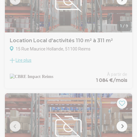
1
/
9
Location Local d'activités 110 m² à 311 m²
15 Rue Maurice Hollande, 51100 Reims
Lire plus
Le site est situé à proximité d'une route principale dans une
zone industrielle. L'environnement est propice à un
développement réussi.
À partir de
1 084 €/mois