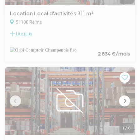
Location Local d'activités 311 m²
51100 Reims
Lire plus
Reims farman.
Local d'activité de 311 m² comprenant 120 m² de bureaux et
191 m² de stockage.
Accès et porte poids lourds, vitrine en angle pour la partie
2 834 €/mois
bureaux.
10 places de parking privatives.
Disponible de suite
- Type de bail : Commercial
- Durée : 3/6/9 ans
- Préavis : 6 mois
- Fiscalité : TVA
- Indice : ILAT
- Indexation : Annuelle, date prise effet
- Dépôt de garantie : 3 mois HT
- Loyers et charges : Trimestriels et d'avance
1
/
8