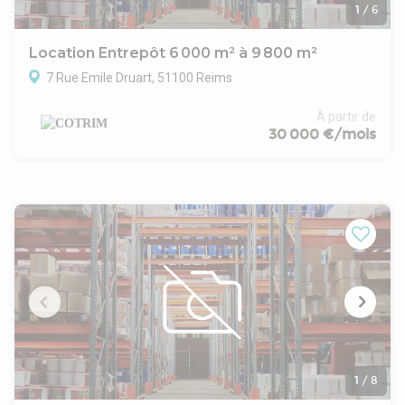
1
/
6
Location Entrepôt 6 000 m² à 9 800 m²
7 Rue Emile Druart, 51100 Reims
À partir de
30 000 €/mois
1
/
8