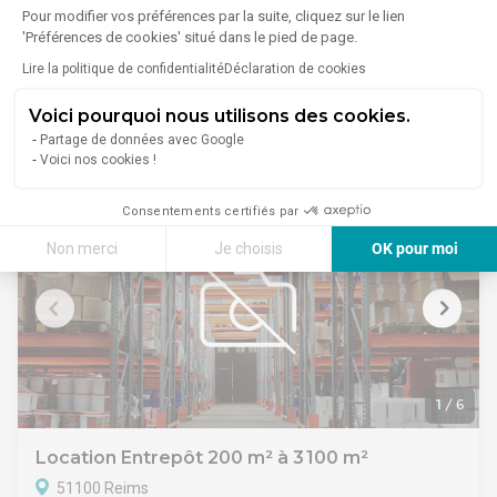
Pour modifier vos préférences par la suite, cliquez sur le lien
51100 Reims
'Préférences de cookies' situé dans le pied de page.
Lire plus
Lire la politique de confidentialité
Déclaration de cookies
Farman Pompelle,, bâtiment de 1000 m² dont 250 m² de
bureaux cloisonnés sur une parcelle de 2700 m².
Voici pourquoi nous utilisons des cookies.
Quai élévateur, porte PL, parking VL et accès PL spécifique.
Hauteur 7m avec chauffage gaz.
6 500 €/mois
Partage de données avec Google
Voici nos cookies !
Consentements certifiés par
Non merci
Je choisis
OK pour moi
Axeptio consent
Plateforme de Gestion du Consentement : Personnalisez vos Options
Notre plateforme vous permet d'adapter et de gérer vos paramètres de 
1
/
6
Location Entrepôt 200 m² à 3 100 m²
51100 Reims