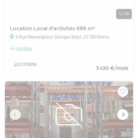
1
/
10
Location Local d'activités 686 m²
6 Rue Monseigneur Georges Béjot, 51100 Reims
Lire plus
Bâtiment à usage industriel ou de stockage, composé de 576
m² d'entrepôt isolé et chauffé et 110 m² de bureaux. Accès
PL, parking VL.
3 430 €/mois