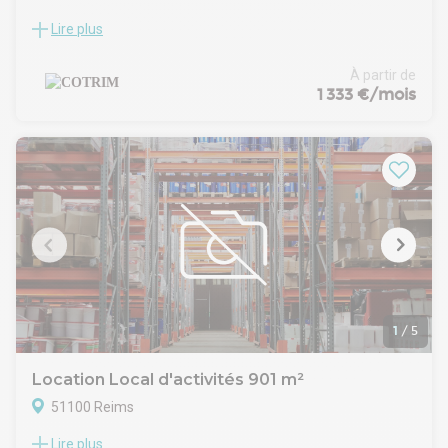
Lire plus
Site à usage industriel et d'activités artisanales, développant
au total 3117 m² sur une parcelle de 6661 m².
Les lots se découpent "à la carte" et selon vos besoins
À partir de
spécifiques, à partir de 200 m² d'entrepôt + bureaux.
1 333 €/mois
Nous consulter pour transmission de tous les éléments
techniques, les bâtiments étant maintenant livrés et
disponibles.
1
/
5
Location Local d'activités 901 m²
51100 Reims
Lire plus
Découvrez un site industriel exceptionnel situé au cœur de