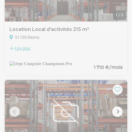
1
/
5
Location Local d'activités 215 m²
51100 Reims
Lire plus
À Louer : Local Commercial et/ou d'Activité à Reims -
Secteur Charbonneaux
Surface : 215 m²
Caractéristiques du local :
1 710 €/mois
- Porte de garage sectionnelle motorisée (3x4 m)
- 3 places de parking
- Réseaux en attente : eau et évacuation, électricité, télécom
- Possibilité d'aménager un bureau
- Hauteur sous plafond maximale : 6.7 m
- Site sécurisé
- Proximité autoroute
- Disponibilité immédiate
- Bureau et wc
ET en Mitoyenneté local disponible de 108m²
Pour toute question ou visite, veuillez contacter Franck