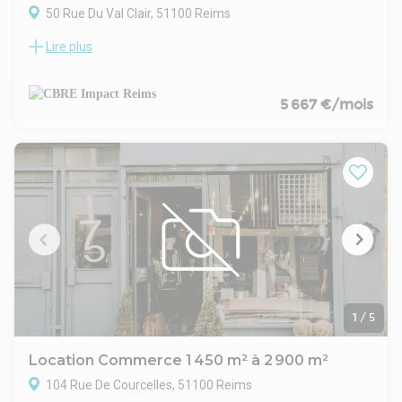
50 Rue Du Val Clair, 51100 Reims
Lire plus
Bâtiment d'activité d'environ 1 000 m², réparti comme suit :
- Environ 520 m² de bureaux, sur deux niveaux, cloisonnés et
climatisés ;
- Environ 500 m² d'atelier.
5 667 €/mois
1
/
5
Location Commerce 1 450 m² à 2 900 m²
104 Rue De Courcelles, 51100 Reims