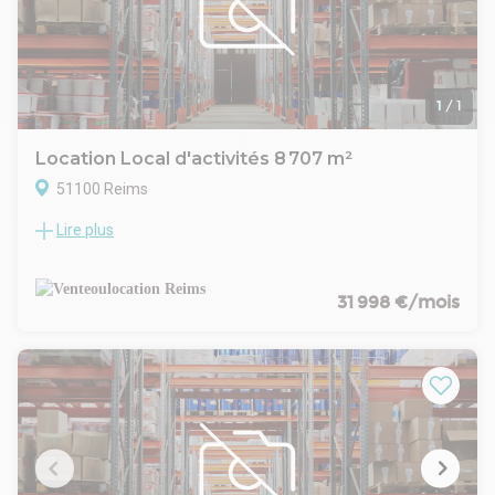
- Indexation : Annuelle, date prise effet
- Dépôt de garantie : 3 mois
- Loyers et charges : Trimestriels et d'avance
1
/
1
Location Local d'activités 8 707 m²
51100 Reims
Lire plus
À découvrir, un vaste local d'activité d'une surface d'environ
5 100 m², implanté sur une parcelle de 8 707 m², offrant un
fort potentiel d'exploitation dans un secteur adapté aux
activités professionnelles.
31 998 €/mois
Ce bâtiment représente une opportunité rare pour
développer différents projets :
- Plateforme logistique / distribution
- Stockage industriel ou commercial
- Showroom / activité professionnelle
- Complexe sportif indoor
- Création de terrains de padel
- Salle de sport / fitness