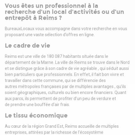
- Indexation : Annuelle, date prise effet
Vous êtes un professionnel à la
- Dépôt de garantie : 3 mois HT/HC
recherche d’un local d'activités ou d’un
- Loyers et charges : Trimestriels et d'avance
entrepôt à Reims ?
INFORMATIONS LEGALES
En cas de litige entre le professionnel et le consommateur,
BureauxLocaux vous accompagne dans votre recherche en vous
ceux-ci s'efforceront de trouver une solution amiable.
proposant une vaste sélection
d’offres en ligne.
A défaut d'accord amiable, le consommateur a la possibilité
Le cadre de vie
de saisir gratuitement le médiateur de la consommation
dont relève le professionnel, à savoir l'AME CONSO, dans un
Reims est une ville de 180 087 habitants située dans le
délai d'un an à compter de la réclamation écrite adressée au
département de la Marne. La ville de
Reims se trouve dans le Nord
professionnel.
et se distingue grâce à son cadre de vie agréable , qui séduit
aussi
La saisie du médiateur de la consommation devra
bien particuliers que professionnels.
En effet, il fait bon vivre et
s'effectuer :
travailler dans cette commune, qui se différencie des
- soit en complétant le formulaire prévu à cet effet sur le site
autres
métropoles françaises par de multiples avantages , qu’ils
internet de l'AME CONSO : www.mediationconso-ame.com
soient géographiques, culturels ou
bien encore financiers. Quant
- soit par courrier adressé à l'AME CONSO, 197 Boulevard
aux parcs, ils permettent de profiter d’un peu de verdure et
Saint-Germain - 75007 PARIS
de
prendre une bouffée d’air frais.
Arthur Loyd Grand Est reste à votre disposition pour toute
information technique, juridique ou financière.
Le tissu économique
Au cœur de la région Grand Est, Reims accueille de multiples
entreprises, attirées par la
richesse de l’écosystème