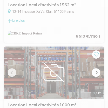
Location Local d'activités 1 562 m²
12-14 Impasse Du Val Clair, 51100 Reims
Lire plus
Cellule d'activité de 1.562 m² environ disponible au sein d'un
ensemble immobilier plus grand.
Le bien est situé dans une zone dynamique composée de
nombreux commerces, restaurants et entreprises.
6 510 €/mois
L'accès aux locaux se fait facilement par la route
départementale D944 ainsi que les autoroutes A4 et A34.
1
/
12
Location Local d'activités 1 000 m²