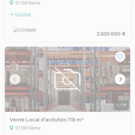
51100 Reims
Lire plus
2850 m² d'entrepôt et 370 m² de bureaux extensibles sur
une parcelle de 7000 m² environ.
Aire de manœuvre PL, stationnements VL et PL.
Ensemble clôturé, bâtiment isolé bardage triple peau.
2 200 000 €
Hauteur libre 8m.
1
/
19
Vente Local d'activités 118 m²
51100 Reims