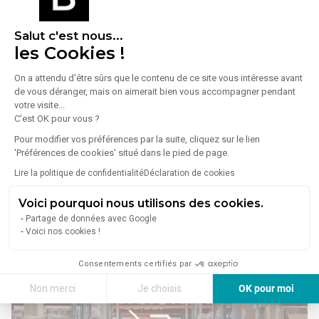
Disponible de suite
Salut c'est nous...
les Cookies !
On a attendu d'être sûrs que le contenu de ce site vous intéresse avant
de vous déranger, mais on aimerait bien vous accompagner pendant
votre visite...
1
/
12
C'est OK pour vous ?
Vente Local d'activités 267 m²
Pour modifier vos préférences par la suite, cliquez sur le lien
'Préférences de cookies' situé dans le pied de page.
51100 Reims
Lire la politique de confidentialité
Déclaration de cookies
Lire plus
À VENDRE - Immeuble de caractère au coeur de Reims -
D'environ 268 m²
Voici pourquoi nous utilisons des cookies.
Idéalement situé en plein centre de Reims, cet immeuble
Partage de données avec Google
lumineux de trois étages séduit par son charme authentique,
995 000 €
Voici nos cookies !
ses beaux volumes et ses prestations de qualité. D'une
superficie d'environ 268 m², il offre de multiples possibilités
Consentements certifiés par
d'aménagement, tant pour une résidence principale qu'un
projet à usage mixte.
Non merci
Je choisis
OK pour moi
Disposition :
Axeptio consent
Plateforme de Gestion du Consentement : Personnalisez vos Options
- Rez-de-chaussée : Vaste hall d'entrée desservant quatre