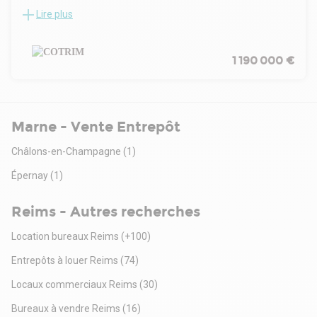
questions.
Lire plus
Dans le cadre d'une division en deux d'un bâtiment existant,
entrepôt de 1358 m² avec un auvent de 415 m² et environ
230 m² de bureaux.
Parcelle indépendante de 5511 m² comprenant accès
1 190 000 €
privatif.
Possibilité de location.
Marne - Vente Entrepôt
Châlons-en-Champagne
(1)
Épernay
(1)
Reims - Autres recherches
Location bureaux Reims
(+100)
Entrepôts à louer Reims
(74)
Locaux commerciaux Reims
(30)
Bureaux à vendre Reims
(16)