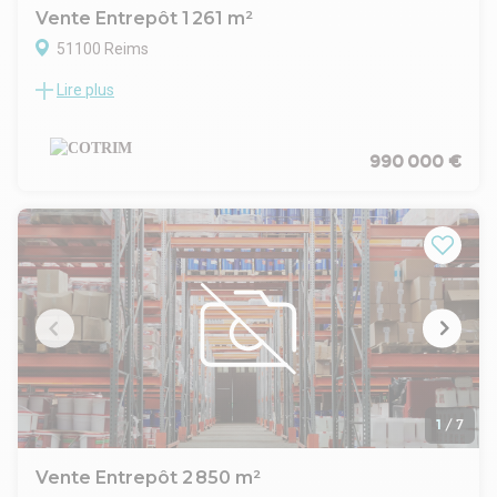
Vente Entrepôt 1 261 m²
51100 Reims
Lire plus
1261 m² sur un foncier indépendant de 3010 m², accès
privatif et portes sectionnelles.
990 000 €
1
/
7
Vente Entrepôt 2 850 m²