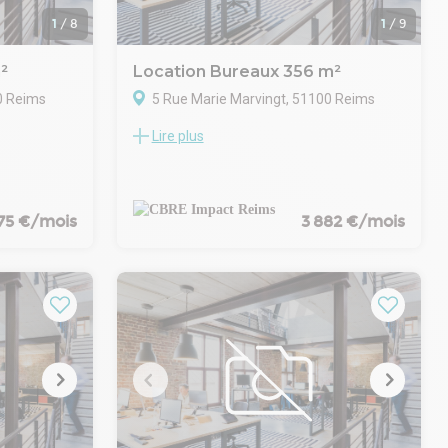
- Loyers et charges : Trimestriels et
1
/
8
1
/
9
d'avance
²
Location Bureaux 356 m²
0 Reims
5 Rue Marie Marvingt, 51100 Reims
Lire plus
n immeuble
Immeuble BBC construit en 2011 : lot de
lateau
bureaux cloisonnés d'environ 356 m²,
ublé.
disponible au R+2 avec ascenseur.
8 places de stationnement extérieur.
parking : 350Euros HT/an
575 €/mois
3 882 €/mois