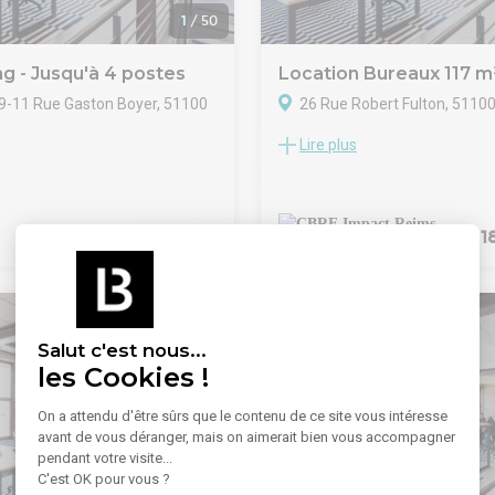
1
/
50
g - Jusqu'à 4 postes
Location Bureaux 117 m
 9-11 Rue Gaston Boyer, 51100
26 Rue Robert Fulton, 5110
Lire plus
Descriptif : plateau de bureaux 
n choix flexible dédié aux
R+1, d'une surface privative d'
 avec un espace de bureau
117,95 m², répartie comme suit
illant les équipes de toutes
- Accueil
119 €/poste/mois
1 
- Local de repos
ureau ouvert pour 10
- Local archives
oumis à des conditions
- 3 bureaux
Ainsi, vous pouvez augmenter
- Open space
e ou même changer de site,
- Sanitaires séparés homme 
 où vous avez besoin. Un
Salut c'est nous...
avail bien desservi dans une
les Cookies !
re.
érer votre entreprise depuis
On a attendu d'être sûrs que le contenu de ce site vous intéresse
e 9 rue Gaston Boyer à Reims,
avant de vous déranger, mais on aimerait bien vous accompagner
a région des vins de
pendant votre visite...
La gare se trouve à cinq
C'est OK pour vous ?