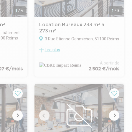
1
/
4
1
/
8
m²
Location Bureaux 233 m² à
273 m²
 - bâtiment
1100 Reims
3 Rue Etienne Oehmichen, 51100 Reims
bles
Lire plus
Au 1er étage, lot á usage de bureaux
comprenant 10 bureaux avec sanitaires
 fort et
privatifs, possibilité de créer une
À partir de
kitchenette. Surface totale d'environ 274
507 €/mois
2 502 €/mois
m² présence de 12 places de
stationnement.