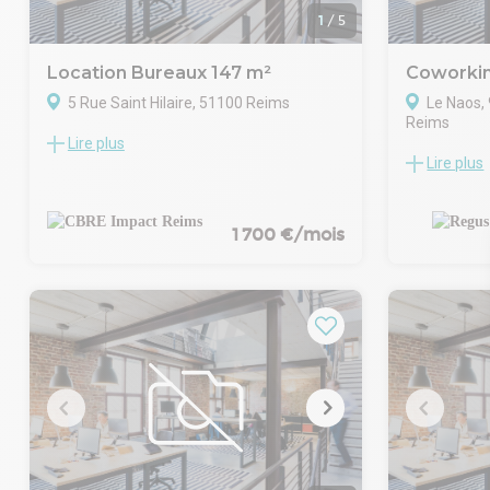
1
/
5
Location Bureaux 147 m²
Coworkin
5 Rue Saint Hilaire, 51100 Reims
Le Naos,
Reims
Lire plus
En rez-de-chaussée
Lire plus
Profitez d'u
Bureaux cloisonnés
entreprises
Câblage informatique
ouvert accue
Sanitaires privatifs
tailles.
1 700 €/mois
Cave en 2e sous-sol
Espace de b
personnes s
flexibles. 
votre espac
pour être là
espace de tr
région célèb
Faites prosp
notre centr
au cœur de l
Champagne. 