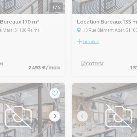
1
/
5
 Bureaux 170 m²
Location Bureaux 135 m
e Mars, 51100 Reims
13 Rue Clément Ader, 5110
Lire plus
Pôle Farman, au 1er étage d'u
à usage exclusif de bureaux, p
cloisonné et climatisé, loué me
Parkings. Fibre optique.
2 493 €/mois
1 