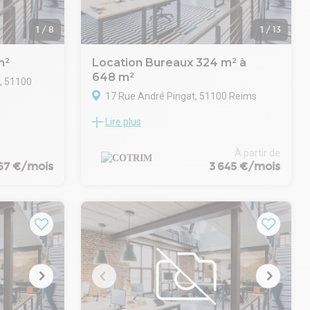
Immergez-vous dans le charme vintage
avec un ascenseur de style Art déco.
1
/
8
1
/
13
Accédez à une terrasse panoramique
ouverte à tous, offrant une vue imprenable
m²
Location Bureaux 324 m² à
sur la cathédrale.
648 m²
, 51100
Offrez à votre entreprise un emplacement
prestigieux où la grandeur historique
17 Rue André Pingat, 51100 Reims
rencontre la modernité.
 bureaux,
Lire plus
Ce plateau de bureaux est aménagé,
 répartie
cloisonné, climatisé, et peut être utilisé très
de-
rapidement, avec un nombre de parkings
À partir de
extensibles pouvant aller jusqu'à 20 places.
67 €/mois
3 645 €/mois
nels avec
ons vitrées,
aces
nd
réunion
rsonnel, un
accès.
gique Henri
ronnement