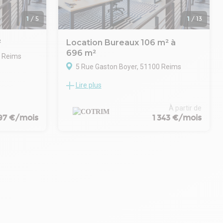
 aux
1
/
5
1
/
13
²
Location Bureaux 106 m² à
696 m²
0 Reims
5 Rue Gaston Boyer, 51100 Reims
acieux,
Lire plus
laborateurs
Au cœur de la ville, dans le quartier des
productive.
affaires de la gare TGV de Reims Centre et
 réunions ou
à proximité de l'accès à l'autoroute A4
À partir de
(Paris/Strasbourg), la sortie « Reims -
197 €/mois
1 343 €/mois
nagée pour
Centre » est facilement accessible en bus
un espace de
et en tramway.
Ces bâtiments de grande qualité,
construits au début des années 1920,
lité de la
étaient autrefois le berceau du célèbre
réseau de succursales (Comptoirs
ins.
Français). Les bâtiments A, B, C et D ont
permet un
été entièrement réhabilités et rénovés.
restaurants
Ils représentent un savant mélange de
de praticité
structures industrielles reconditionnées et