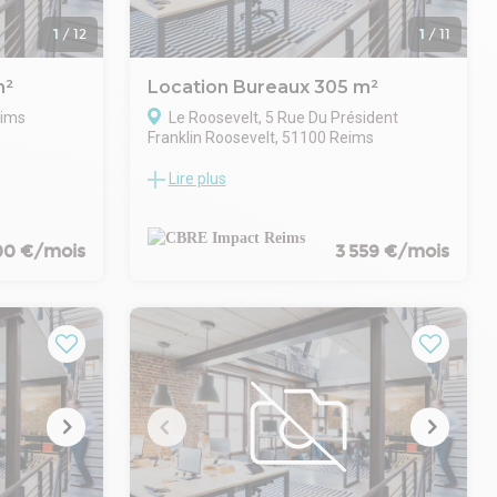
1
/
12
1
/
11
m²
Location Bureaux 305 m²
eims
Le Roosevelt, 5 Rue Du Président
Franklin Roosevelt, 51100 Reims
on EH n° 103
Lire plus
Au sein du quartier Clairmarais, un lot de
environ
bureaux cloisonnés en bon état d'usage
d'une surface totale de 305,01 m² environ
est disponible.
00 €/mois
3 559 €/mois
Ce lot est situé au RDC haut
L'immeuble est à environ 2 minutes à pied
de la gare TGV centre et est facilement
accessible, via le TGV, le bus et l'autoroute.
- Type de bail : Commercial
- Durée : 3/6/9 ans
- Préavis : 3 mois
- Fiscalité : TVA
- Indice : ILAT
- Indexation : Annuelle, date prise effet
- Dépôt de garantie : 3 mois