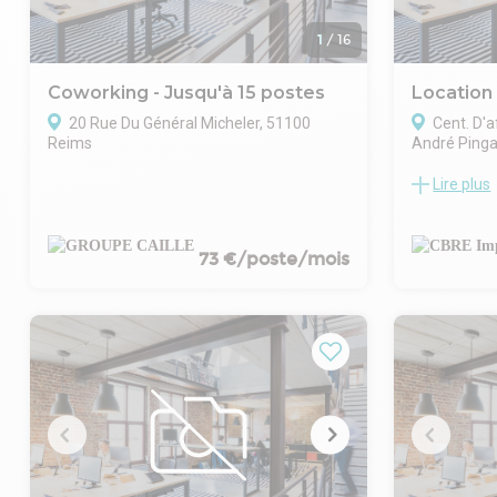
1
/
16
Coworking - Jusqu'à 15 postes
Location
20 Rue Du Général Micheler, 51100
Cent. D'a
Reims
André Pinga
Lire plus
Plateau de b
Reims, au 1e
surface d'e
bénéficie d'
73 €/poste/mois
que d'une cl