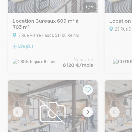
1
/
9
Location Bureaux 609 m² à
Location
703 m²
29 Rue D
7 Rue Pierre Hadot, 51100 Reims
Lire plus
- Bureaux avec cloisons amovibles
- Climatisation réversible
- Câblage informatique courant fort et
À partir de
faible Kitchenettes
8 120 €/mois
- Sanitaires privatifs
- 12 places parkings
- Accessibilité PMR
- Terrasses
- Proche de la gare TGV