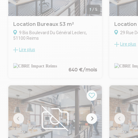
1
/
5
Location Bureaux 53 m²
Location
9 Bis Boulevard Du Général Leclerc,
29 Rue D
51100 Reims
Lire plus
Hyper centre
Lire plus
Bureaux d'environ 53 m², idéalement
d'Erlon
situés en centre-ville, à seulement 4
Au sein d'u
minutes à pied de la gare de Reims, au sein
caractère, d
d'une zone dynamique, composé d'une
640 €/mois
professionne
entrée, d'un open space, d'un bureau,
étage.
d'une salle de pause, une salle d'eau,
Il se compo
sanitaires.
avec possib
créer des b
toilette priv
séparée.
Le local bén
: chauffage 
d'eau chaude
Entièrement