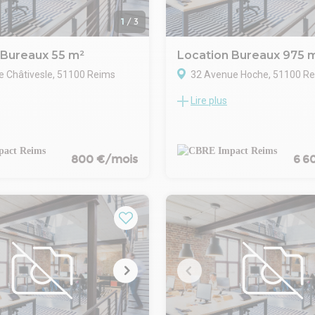
1
/
3
 Bureaux 55 m²
Location Bureaux 975 
e Châtivesle, 51100 Reims
32 Avenue Hoche, 51100 R
Lire plus
 de Reims - Au pied de la place
SUr la parcelle cadastrée secti
d'une contenance de 4.472 m² 
n petit immeuble ancien de
superficie totale de 975 m²
écouvrez ce local
RDC 620 m² environ
800 €/mois
6 6
l d'environ 55 m², situé au 1er
sous-sol 355 m² environ
se d'un open space lumineux,
ilité d'aménagement pour
ureaux indépendants, d'un
atif ainsi que d'une cuisine
éficie de prestations de qualité
individuel au gaz, production
 individuelle et double vitrage.
 rénové en 2023