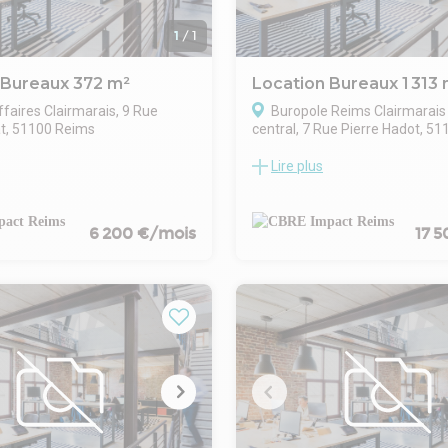
1
/
1
 Bureaux 372 m²
Location Bureaux 1 313 
ffaires Clairmarais, 9 Rue
Buropole Reims Clairmarais
t, 51100 Reims
central, 7 Rue Pierre Hadot, 5
Lire plus
ureaux situé en centre‑ville de
- Bureaux avec cloisons amovi
r étage - Lot n°4, d'une
- Climatisation réversible
nviron 372 m². Le bureaux
- Câblage informatique courant
un accès par ascenseur ainsi
faible Kitchenettes
6 200 €/mois
17 
imatisation réversible.
- Sanitaires privatifs
- 20 places parkings
- Accessibilité PMR
- Terrasses
- Proche de la gare TGV