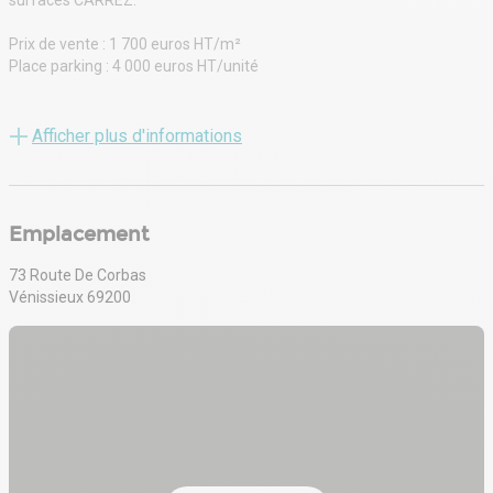
surfaces CARREZ.
Prix de vente : 1 700 euros HT/m²
Place parking : 4 000 euros HT/unité
Lot D03 vendu avec aménagements de bureaux en RDC (valeur 34
000 euros HT).
Afficher plus d'informations
Conditions particulières à la location : Les surfaces indiquées sont
des surfaces CARREZ.
Emplacement
Loyer activité brut : 105 euros HT/m²
Loyer bureaux aménagés : 145 euros HT/m²
73 Route De Corbas
Loyer place de parking : 300 euros HT/unité
Vénissieux 69200