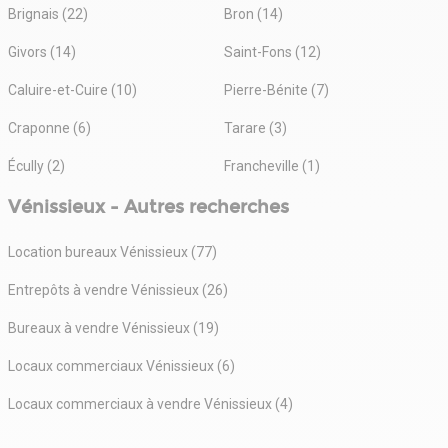
Gaëlle GRAVINA Assistante
Brignais (22)
Bron (14)
Givors (14)
Saint-Fons (12)
L'ÉQUIPE INVESTISSEMENT
Agnès BUGUET - Directrice Associée : 06.24.48.02.76
Caluire-et-Cuire (10)
Pierre-Bénite (7)
Louis-Robert LAJUGIE- Consultant : 06.20.73.47.56
Quentin JACQUET - Consultant : 07.57.45.53.28
Craponne (6)
Tarare (3)
Omide MOUNTASSIR - Consultant : 06.47.46.81.48
Écully (2)
Francheville (1)
Vénissieux - Autres recherches
EQUIPE DIRECTION MARKETING ÉTUDES
Valérie Barby - Attachée de direction
Mathilde LOPEZ - Responsable Marketing
Location bureaux Vénissieux (77)
Laure ECKENSCHWILLER - Responsable Études
Clara NARDONE - Chargée de communication
Entrepôts à vendre Vénissieux (26)
Bureaux à vendre Vénissieux (19)
Locaux commerciaux Vénissieux (6)
Locaux commerciaux à vendre Vénissieux (4)