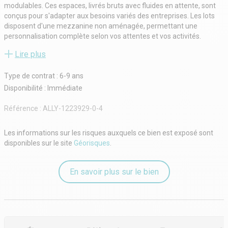
modulables. Ces espaces, livrés bruts avec fluides en attente, sont
conçus pour s'adapter aux besoins variés des entreprises. Les lots
disposent d'une mezzanine non aménagée, permettant une
personnalisation complète selon vos attentes et vos activités.
Le parc intègre des prestations telles qu'un accès poids lourds de
Lire plus
plain-pied, une cour de déchargement, des bureaux livrés bruts, des
portes sectionnelles électriques, une structure en bardage double
Type de contrat : 6-9 ans
peau, une charpente métallique et un portail automatique.
L'équipement inclut également l'isolation, une couverture en bac
Disponibilité : Immédiate
acier et la possibilité de prévoir l'électrification d'une place de parking
par lot.
Référence :
ALLY-1223929-0-4
Enfin, le site est équipé de panneaux photovoltaïques exploités par
un tiers. Cette offre répond ainsi aux besoins logistiques et
Les informations sur les risques auxquels ce bien est exposé sont
techniques des entreprises à la recherche de solutions évolutives à
disponibles sur le site
Géorisques
.
Vénissieux.
Accès poids lourds de plain-pied
Cour de déchargement
En savoir plus sur le bien
Bureaux livrés brut avec fluides en attente
Mezzanines R+1 livrées brut
Lot D03 vendu avec aménagements de bureaux en rez-de-chaussée
Porte sectionnelle électrique 3 x 3.50 pour lots 1 2 3 11 12 13
Porte sectionnelle électrique 3.50 x 4.00 pour lots 21 22 23