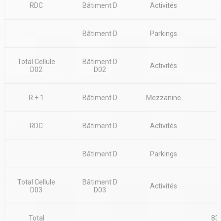
RDC
Bâtiment D
Activités
2
Prix de vente : 1 700 euros HT/m²
Place parking : 4 000 euros HT/unité
Lot D03 vendu avec aménagements de bureaux en RDC (valeur 34
Bâtiment D
Parkings
000 euros HT).
Total Cellule
Bâtiment D
Activités
2
D02
D02
R + 1
Bâtiment D
Mezzanine
RDC
Bâtiment D
Activités
2
Bâtiment D
Parkings
Total Cellule
Bâtiment D
Activités
2
D03
D03
Total
83