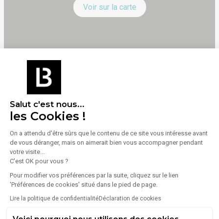
Voir sur la carte
Transports
Salut c'est nous...
les Cookies !
M. Houël Hôtel De Ville
On a attendu d'être sûrs que le contenu de ce site vous intéresse avant
2 km (soit 3 min en voiture)
de vous déranger, mais on aimerait bien vous accompagner pendant
Croizat - Paul Bert
votre visite...
2 km (soit 3 min en voiture)
C'est OK pour vous ?
Lycée Jacques Brel
Pour modifier vos préférences par la suite, cliquez sur le lien
2 km (soit 3 min en voiture)
'Préférences de cookies' situé dans le pied de page.
Herriot - Cagne
Lire la politique de confidentialité
Déclaration de cookies
2 km (soit 4 min en voiture)
Venissy Frida Kahlo