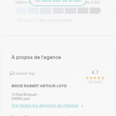
En savoir plus sur le bien
Indice d'émission de gaz à effet de serre (GES)
Émissions :
Non communiqué
À propos de l'agence
4.7
(
22
Avis
)
BRICE ROBERT ARTHUR LOYD
15 Rue Bossuet
69006
Lyon
Voir toutes les annonces de l'agence