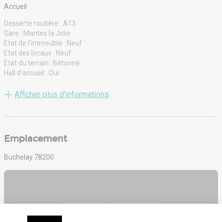
Accueil
Desserte routière : A13
Gare : Mantes la Jolie
Etat de l'immeuble : Neuf
Etat des locaux : Neuf
Etat du terrain : Bétonné
Hall d'accueil : Oui
Eclairage Bureaux : Luminaires encastrés
Sol bureaux : Moquette
Afficher plus d'informations
Charpente : Métallique
Murs : Bardage double peau
Charge au sol RDC : 3,00 tonne(s)/m²
Hauteur libre : 7,50 mètre(s)
Emplacement
Hauteur sous porte plain-pied : 4,00 mètre(s)
Aire de manœuvre : Oui
Buchelay 78200
Accessibilité type véhicules : Tous porteurs
Eclairage extérieur : Néon
Eclairage naturel : Skydomes