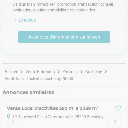
vie d'un bien immobilier : promotion, transaction, conseil,
évaluation, gestion immobilière et gestion des
investissements. Avec 4 500 employés, BNP Paribas Real
Lire plus
Estate apporte un soutien local aux propriétaires, aux
locataires, aux investisseurs et aux autorités locales dans
24 pays (via ses bureaux et son réseau d'alliances) en
Avoir plus d'informations sur le bien
Europe, au Moyen-Orient et en Asie.
Accueil
Vente Entrepôts
Yvelines
Buchelay
Vente local d'activités buchelay 78200
Annonces similaires
Vente Local d'activités 350 m² à 2 339 m²
10 Boulevard De La Communauté, 78200 Buchelay