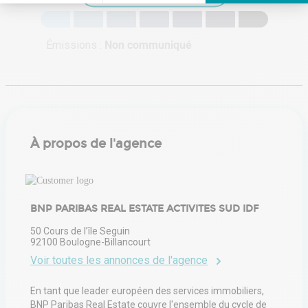
Axeptio consent
Plateforme de Gestion du Consentement : Personnalisez vos Options
Notre plateforme vous permet d'adapter et de gérer vos paramètres de 
Émissions :
Non communiqué
À propos de l'agence
BNP PARIBAS REAL ESTATE ACTIVITES SUD IDF
50 Cours de l’île Seguin
92100
Boulogne-Billancourt
Voir toutes les annonces de l'agence
En tant que leader européen des services immobiliers,
BNP Paribas Real Estate couvre l'ensemble du cycle de