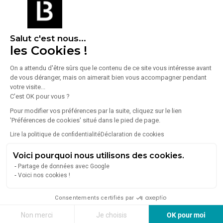
Voir sur la carte
Salut c'est nous...
les Cookies !
On a attendu d'être sûrs que le contenu de ce site vous intéresse avant
de vous déranger, mais on aimerait bien vous accompagner pendant
votre visite...
C'est OK pour vous ?
Pour modifier vos préférences par la suite, cliquez sur le lien
'Préférences de cookies' situé dans le pied de page.
Lire la politique de confidentialité
Déclaration de cookies
Énergie
Voici pourquoi nous utilisons des cookies.
Partage de données avec Google
Diagnostic de performance énergétique (DPE)
Voici nos cookies !
Consentements certifiés par
Consommation (énergie primaire) :
Non communiqué
Non merci
Je choisis
OK pour moi
En savoir plus sur le bien
Indice d'émission de gaz à effet de serre (GES)