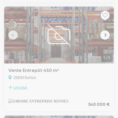
-7.700 m² d'ENTREPOT isolé double peau, hauteur libre de 4
m à 9,50m, multiples quais niveleurs, 1 porte sectionnelle
électrique, frigos positifs et négatifs.
-1.000 m² de BUREAUX, sanitaires, douches, salle de réunion,
salle de pause et locaux sociaux
FONCIER TOTAL de 1,2 Ha environ, bitumé en voirie lourde,
clôturé avec parkings stationnement VL.
Idéal pour du STOCKAGE.
1
/
5
Vente Entrepôt 450 m²
35830 Betton
Lire plus
A VENDRE / GIBOIRE ENTREPRISE propose à BETTON, un
LOCAL D'ACTIVITÉ INDÉPENDANT d'une surface totale de
450 m² environ
Situé au Nord de RENNES à 10 minutes de la rocade
540 000 €
-375 m² environ d'ENTREPOT / STOCKAGE isolé double
peau, hauteur libre de 5m à 6,40m, 1 grande porte