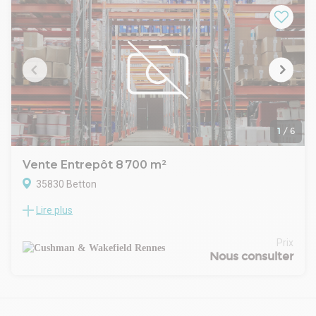
sectionnelle motorisée, EDF tarif jaune et mezzanine bois de
250 m² en complément
-75 m² environ de BUREAUX et sanitaires
FONCIER TOTAL de 1.245 m², clôturé, empierré, avec
stationnements privatifs et sens de circulation autour du
bâtiment.
1
/
6
Vente Entrepôt 8 700 m²
35830 Betton
Lire plus
Bâtiment Industriel indépendant 8 700 M²
Construit en 1990 avec extensions en 1998
Prix
Nous consulter