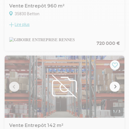
Vente Entrepôt 960 m²
35830 Betton
Lire plus
A VENDRE / GIBOIRE ENTREPRISE propose au Nord de
RENNES, un LOCAL D'ACTIVITÉ INDÉPENDANT d'une surface
de 960 m² environ
Situé au nord de RENNES, à 10 minutes de la rocade Nord et
720 000 €
15 minutes du Centre-ville de RENNES!
-550 m² de bureaux, salle de réunion, kitchenette et
sanitaires
-410 m² d'ATELIER isolé, hauteur libre de 3m sous faux
plafond, une porte sectionnelle, aérothermes électriques, 2
compteurs bleus
FONCIER TOTAL de 3146 m² environ, en partie bitumé, avec
stationnements privatifs.
1
/
3
Vente Entrepôt 142 m²