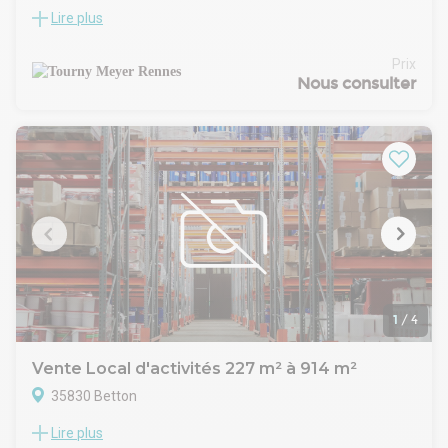
Lire plus
Situées en plein coeur de la ZA de la Renaudais, un
ensemble de 13 cellules d'activités neuves livrées brut de
béton fluides en attente.
Prix
- Surface modulables de 143.49m² et 239.77m²
Nous consulter
- Places de parking privatives
- Porte sectionnelle
- Mezzanine en place
1
/
4
Vente Local d'activités 227 m² à 914 m²
35830 Betton
Lire plus
Village d'entreprise neuf,