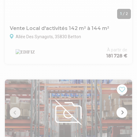
1
/
2
Vente Local d'activités 142 m² à 144 m²
Allée Des Synagots, 35830 Betton
À partir de
181 728 €