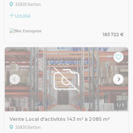
35830 Betton
Lire plus
À vendre à Betton, au sein d'un parc d'activités : local neuf,
brut de béton, d'environ 142 m².
- Surface totale d'environ 142 m²
- Mezzanine de 30 % à 50 % de la surface
183 722 €
- 1 porte sectionnelle
- Terrain bitumé et clôturé
Situé à seulement 8 min de la rocade Nord, ce local bénéficie
d'une excellente accessibilité. Le terrain est entièrement
clôturé avec un portail à l'entrée.
Points forts :
- Hauteur sous faîtage de 7 mètres - hauteur sous sablières
de 6 mètres
- Couverture en bac acier
Disponibilité : T1 2028
Les informations sur les risques naturels, miniers, ou
technologiques, auxquels ces biens sont exposés, sont
1
/
3
disponibles sur le site www.georisques.gouv.fr
Vente Local d'activités 143 m² à 2 085 m²
35830 Betton