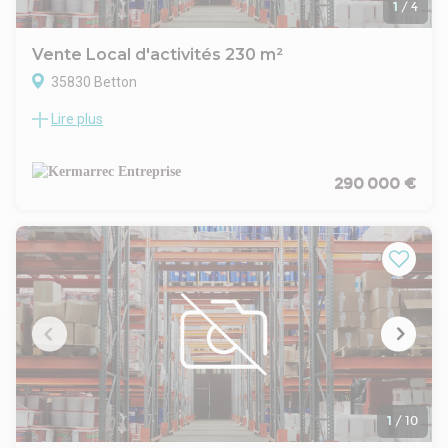
1
/
4
Vente Local d'activités 230 m²
35830 Betton
Lire plus
KERMARREC Entreprise RENNES vous propose au Nord Est
de Rennes, au coeur de la nouvelle zone d'activités, dans un
ensemble immobilier neuf, une cellule d'activités de 230 m²
développés composée d'une surface au sol de 190 m²
290 000 €
environ accessible par une porte sectionnelle et d'une
mezzanine d'environ 40 m². Accès poids lourd et
stationnements privatif.
Honoraires inclus de 7% HT à la charge de l'acquéreur. Prix
hors honoraires 290 000 € HT. Non soumis au DPE. Les
informations sur les risques auxquels ce bien est exposé
sont disponibles sur le site Géorisques : georisques.gouv.fr.
1
/
10