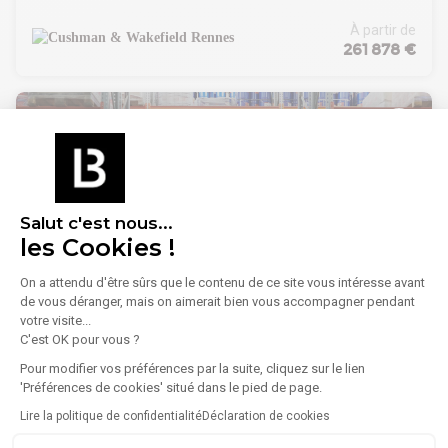
5 cellules d'activité d'une surface totale de 1 159 m²
Livrés bruts de béton
À partir de
Portes sectionnelles
261 878 €
Bardage double
Places de stationnements
Salut c'est nous...
les Cookies !
On a attendu d'être sûrs que le contenu de ce site vous intéresse avant
1
/
12
de vous déranger, mais on aimerait bien vous accompagner pendant
votre visite...
Vente Local d'activités 975 m²
C'est OK pour vous ?
35830 Betton
Pour modifier vos préférences par la suite, cliquez sur le lien
'Préférences de cookies' situé dans le pied de page.
Lire plus
ARTHUR LOYD RENNES vous propose A LA VENTE, à
Lire la politique de confidentialité
Déclaration de cookies
BETTON, un local d'activité indépendant de 975 m² environ,
comprenant :