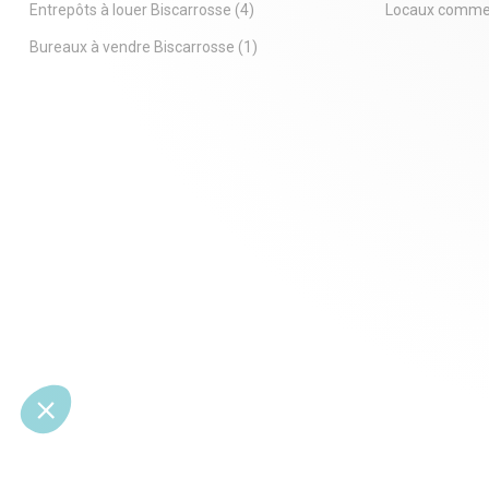
Bâti existant : 379 m² à usage
Entrepôts à louer Biscarrosse
(4)
Locaux commer
professionnel.
-
Bureaux à vendre Biscarrosse
(1)
Surface foncière totale : 2 828 m².
-
Potentiel de construction : COS de 60 %,
offrant de larges possibilités d'extension
ou de reconstruction.
Données financières :
-
Prix Net Vendeur : 400 000 Euros.
-
Budget Démolition : Prévoir une enveloppe
de 65 000 Euros TTC (pour une libération
totale du terrain).
-
Honoraires : 6 % HT à la charge de
l'acquéreur.
L'avis de l'expert :
La rareté du foncier en Zone d'Activité à
Biscarrosse fait de ce terrain une cible de
premier choix. Avec un COS de 60 %, ce
projet est idéal pour un promoteur ou un