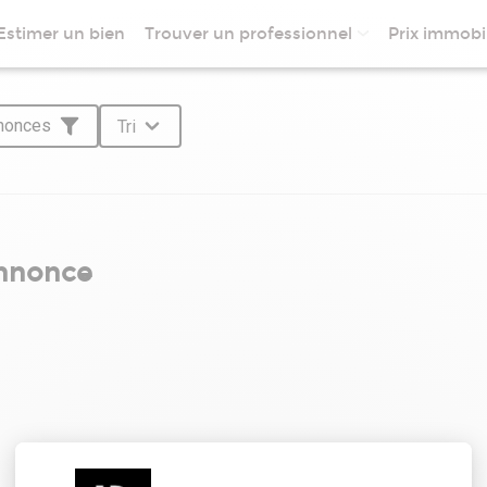
Estimer un bien
Trouver un professionnel
Prix immobil
nnonces
Tri
annonce