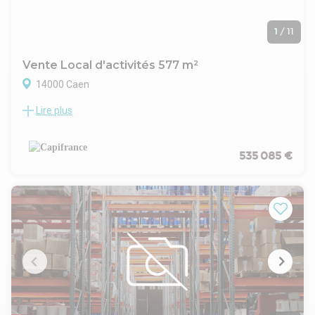
1
/
11
Vente Local d'activités 577 m²
14000 Caen
Lire plus
Situé dans un village d'entreprises entièrement réhabilité, ce
local bénéficie d'un accès immédiat au périphérique de Caen
et aux principales zones d'activité.
Accès rapide aux grands axes :
535 085 €
A13 (Paris) en 10 min Paris en 2h
A84 (Rennes) en 15 min Rennes en 1h30
RN13 Cherbourg en 1h30
Transports en commun : bus à 2 min à pied, tramway
“Campus 2” à 10 min. Environnement sécurisé : ouverture en
journée, fermeture par portail motorisé la nuit.
Un espace modulable et fonctionnel
• 577 m² dont 96 m² de mezzanine lumineuse et 21 m² en
sous-sol
• Hauteur sous égout de 7,25 m, idéale pour stockage,
showroom ou mezzanine supplémentaire