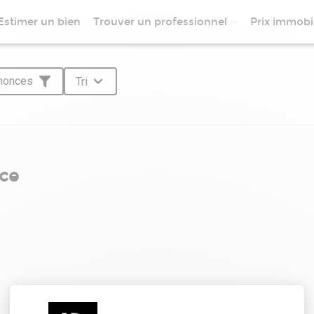
Estimer un bien
Trouver un professionnel
Prix immobil
nnonces
Tri
nce