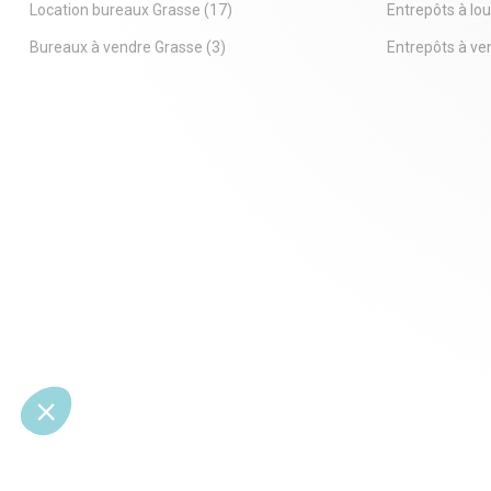
pour l'implantation d'activités artisanales,
Location bureaux Grasse
(17)
Entrepôts à lo
industrielles ou de stockage dans un
secteur dynamique de Grasse.
Bureaux à vendre Grasse
(3)
Entrepôts à ve
Nous contacter pour plus d'informations ou
organiser une visite!