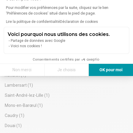
Croix
(4)
Pour modifier vos préférences par la suite, cliquez sur le lien
'Préférences de cookies' situé dans le pied de page.
Dunkerque
(3)
Lire la politique de confidentialité
Déclaration de cookies
Valenciennes
(2)
Voici pourquoi nous utilisons des cookies.
Wattrelos
(2)
Partage de données avec Google
Roncq
(2)
Voici nos cookies !
Anzin
(2)
Consentements certifiés par
Armentières
(1)
Non merci
Je choisis
OK pour moi
Ronchin
(1)
Axeptio consent
Plateforme de Gestion du Consentement : Personnalisez vos Options
Lambersart
(1)
Notre plateforme vous permet d'adapter et de gérer vos paramètres de 
Saint-André-lez-Lille
(1)
Mons-en-Barœul
(1)
Caudry
(1)
Douai
(1)