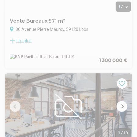
1
/
13
Vente Bureaux 571 m²
30 Avenue Pierre Mauroy, 59120 Loos
Lire plus
Le Parc Eurasanté de Loos, situé au cœur du campus
hospitalo-universitaire du CHU de Lille, constitue un
écosystème dynamique et pleinement dédié aux activités de
santé et de nutrition, où se côtoient acteurs du soin, de la
1 300 000 €
recherche, de l’industrie et de la formation.
Découvrez ces espaces de bureaux à vendre dotés de
nombreux avantages !
Nous vous proposons à la vente, dans petit immeuble de
bureaux en R+1 à ossature bois, d'un peu moins de 600 m²,
des espaces de bureaux en bon état et bien équipés au
coeur d'Eurasanté.
L'immeuble dispose d'emplacements de stationnement.
Ces bureaux bénéficient d'un emplacement privilégié, à
proximité du métro et des axes autoroutiers de Lille.
Accessibilité :
Très bonne accessibilité routière avec un accès direct aux
1
/
10