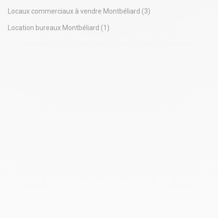
disponibles. N'hésitez pas à nous contacter pour de plus
Notre plateforme vous permet d'adapter et de gérer vos paramètres de 
Locaux commerciaux à vendre Montbéliard
(3)
amples informations.
La SODES est une société de promotion immobilière
Location bureaux Montbéliard
(1)
spécialisée dans la réalisation des commerces de centre-ville
en pied d'immeuble dans le cadre d'opération d'urbanisme.
Nous avons à ce jour 1000 commerces en gestion dont
nous sommes propriétaires en régions et île de France.
Très belle visibilité. facilité d'accès grace au parking juste en
face. En plein coeur de ville. local lumineux et en bon état.
Peut accueillir aussi bien un commerce qu'une activité
tertiaire.