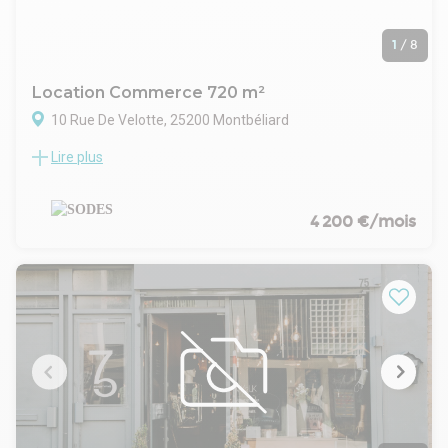
1
/
8
Location Commerce 720 m²
10 Rue De Velotte, 25200 Montbéliard
Lire plus
Situé dans un environnement calme à proximité du centre-
ville de Montbéliard, cet immeuble de plusieurs étages offre
une structure fonctionnelle au sein d’un quartier mixte
mêlant résidentiel et petites activités. Son architecture
4 200 €/mois
discrète et bien entretenue s’intègre harmonieusement à
son environnement. L’emplacement bénéficie d’un bon
niveau d’accessibilité, tout en offrant un cadre agréable et
paisible. C’est un lieu adapté pour une implantation
professionnelle à taille humaine ou un usage mixte.