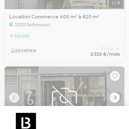
1
/
15
Location Commerce 400 m² à 820 m²
25200 Bethoncourt
Lire plus
Cellule commerciale de 820 m² DIVISIBLE -- plain-pied
Disponibilité immédiate
SITUATION
À partir de
- ZAC de la Prusse -- Béthoncourt (25) -- périphérie de
2 333 €/mois
Montbéliard
- Unité urbaine de 112 487 habitants -- frontière franco-
suisse à 15 km
- Environnement retail park : enseignes nationales
alimentaire, sport, bricolage, restauration
- Trafic 7 500 véhicules/jour (face avant) -- 2 panneaux
d'affichage privatifs
CONDITIONS FINANCIÈRES
- Loyer : 57 400 EUR HT-HC/an -- soit 4 783.33 EUR HT/mois
(70 EUR/m²/an)
- Taxe foncière : 20 456 EUR/an -- à répartir par cellule
- Dépôt de garantie : GAPD ou caution 6 mois
1
/
4
- Honoraires de commercialisation : 30 % HT du loyer annuel