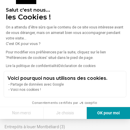
HT - charge preneur
Location Commerce 592 m²
Salut c'est nous...
les Cookies !
25200 Montbéliard
Lire plus
Idéalement situé au cœur de ville de Montbéliard, place
On a attendu d'être sûrs que le contenu de ce site vous intéresse avant
velotte en face du parking et à deux pas de la grande rue
de vous déranger, mais on aimerait bien vous accompagner pendant
votre visite...
commerçante, Local commercial disponible immédiatement,
C'est OK pour vous ?
de 592 m² avec bel espace de vente, grand linéaire de vitrine
4 341 €/mois
qui lui confère une luminosité extrême.
Pour modifier vos préférences par la suite, cliquez sur le lien
CONDITIONS COMMERCIALES :
'Préférences de cookies' situé dans le pied de page.
Bail commercial: 3/6/10 ans.
Lire la politique de confidentialité
Déclaration de cookies
Loyer annuel de 52 000€ HT HC, révisable annuellement sur
Doubs - Location Locaux commerciaux
l’indice ILC. Le loyer est payable trimestriellement et
Voici pourquoi nous utilisons des cookies.
d’avance.
Besançon
(17)
Partage de données avec Google
Charges annuelles de 10 000 € HT (dont taxe foncière
Voici nos cookies !
incluse)
Audincourt
(4)
Réservation du local: 3 mois de loyer HT HC
Pontarlier
(1)
Honoraires de location (Agence TRANSAXIO) : 20% TTC du
Consentements certifiés par
prix du loyer triennal HT répartis à moitié pour chacune des
Non merci
Je choisis
OK pour moi
parties
Montbéliard - Autres recherches
Nous disposons d'autres locaux commerciaux sur ce secteur
Axeptio consent
Plateforme de Gestion du Consentement : Personnalisez vos Options
et dans toute la France. Diverses surfaces
Entrepôts à louer Montbéliard
(3)