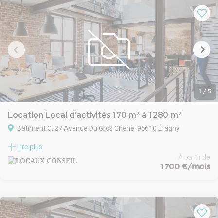
A15, A115 et de la N184, offre une accessibilité optimale pour les
flux entrants et sortants, tout en facilitant les déplacements des
collaborateurs. Cet emplacement constitue un atout majeur pour
toute entreprise recherchant un site fonctionnel, sécurisé et
parfaitement connecté au réseau routier du nord-ouest francilien.
1
/
5
Location Local d'activités 170 m² à 1 280 m²
Bâtiment C, 27 Avenue Du Gros Chene, 95610 Éragny
Ce bien est situé dans un programme neuf et a été conçu pour
Lire plus
répondre aux standards les plus élevés en termes de confort, de
sécurité et de fonctionnalité. Construit en 2024, il bénéficie d’une
À partir de
1 700 €/mois
architecture moderne, avec une attention particulière portée à la
qualité des matériaux et des équipements. Le bâtiment est conçu
pour offrir un espace de travail agréable, bien structuré.
Ce bien situé à Éragny bénéficie d’une localisation stratégique à
proximité immédiate des autoroutes A15, A115 et N184,
garantissant un accès rapide et optimal aux principales voies de