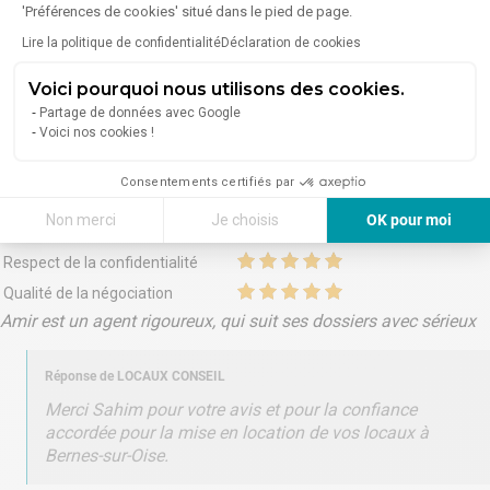
Je recommanderais totalement
'Préférences de cookies' situé dans le pied de page.
Sahim
-
13/01/2026
- Ref
1534326
Lire la politique de confidentialité
Déclaration de cookies
L'agence m'a aidé à
trouver un locataire
Compréhension de vos besoins
Voici pourquoi nous utilisons des cookies.
Réactivité des propositions
Partage de données avec Google
Voici nos cookies !
Optimisation des visites
Connaissance du marché
Consentements certifiés par
Disponibilité et conseils
Non merci
Je choisis
OK pour moi
Connaissance du droit et fiscalité
Axeptio consent
Plateforme de Gestion du Consentement : Personnalisez vos Options
Respect de la confidentialité
Notre plateforme vous permet d'adapter et de gérer vos paramètres de 
Qualité de la négociation
Amir est un agent rigoureux, qui suit ses dossiers avec sérieux
Réponse de
LOCAUX CONSEIL
Merci Sahim pour votre avis et pour la confiance
accordée pour la mise en location de vos locaux à
Bernes-sur-Oise.