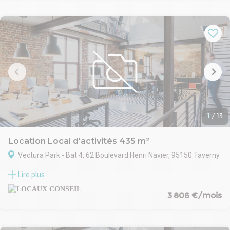
km de l’aéroport de Roissy-Charles-de-Gaulle. Le site est
également accessible par la station Saint-Ouen-l’Aumône
desservie par le train H et le RER C.
1
/
13
Location Local d'activités 435 m²
Vectura Park - Bat 4, 62 Boulevard Henri Navier, 95150 Taverny
Le bâtiment est implanté au sein d’une zone d’activités établie de
Lire plus
Taverny, dans un environnement dynamique regroupant de
nombreuses entreprises industrielles et logistiques. Le site,
3 806 €/mois
entièrement clos et sécurisé, bénéficie de prestations adaptées
aux activités professionnelles : accès poids lourds, aire de
manœuvre, porte sectionnelle et stationnements dédiés. Sa
localisation stratégique, à proximité immédiate des autoroutes