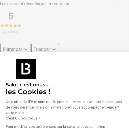
Les avis sont recueillis par Immodvisor.
5
(23 avis)
Filtrer par
Trier par
Je recommanderais totalement
Nicolas
-
16/07/2026
- Ref
1622848
L'agence m'a aidé à
toute prestation
Salut c'est nous...
Précision de l’estimation
les Cookies !
Qualité de l’analyse comparative
On a attendu d'être sûrs que le contenu de ce site vous intéresse avant
Clarté et professionnalisme de la présentation
de vous déranger, mais on aimerait bien vous accompagner pendant
Réactivité et disponibilité
votre visite...
C'est OK pour vous ?
Monsieur AMMOUR est enthousisate, réactif et professionnel
Pour modifier vos préférences par la suite, cliquez sur le lien