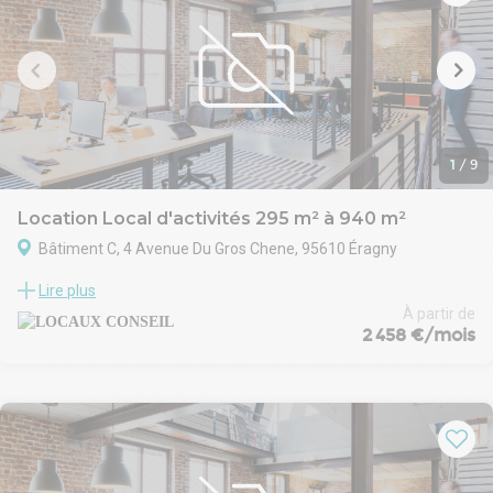
transport de la région parisienne. Cette position permet de
rejoindre rapidement les zones économiques et industrielles de
l’Ouest parisien, ainsi que le périphérique parisien et le centre de
Paris. Pour les entreprises nécessitant un réseau logistique bien
connecté, cet emplacement constitue un véritable atout, offrant
une fluidité des échanges et des déplacements, tout en étant
proche des grandes zones résidentielles et commerciales.
1
/
9
Location Local d'activités 295 m² à 940 m²
Bâtiment C, 4 Avenue Du Gros Chene, 95610 Éragny
Ce bien se compose d'un bâtiment divisé en plusieurs locaux
Lire plus
d'activités.
Le bien est situé dans une zone stratégique du Val-d'Oise, à
À partir de
2 458 €/mois
proximité de Paris. Bien desservie par les grands axes routiers,
tels que la N184 et l'A15, ainsi que par le RER A, cette localisation
offre une accessibilité optimale pour les entreprises. Eragny
bénéficie également d'un environnement dynamique avec des
zones d'activités, des commerces et des services de proximité,
créant ainsi un cadre favorable pour le développement des
entreprises.