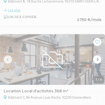
Bâtiment A, 18 Rue De La Guivernone, 95310 SAINT-OUEN-L'AUMONE
continu renforçant son attractivité. L’ensemble offre un
Le bâtiment fait partie d’un programme neuf conçu pour
positionnement stratégique pour des implantations
Lire plus
répondre aux besoins des entreprises industrielles et tertiaires. Il
fonctionnelles.
bénéficie d’une excellente accessibilité grâce à sa proximité
2 750 €/mois
immédiate avec les autoroutes A15, A115 et N184, facilitant les
déplacements vers Paris et la région Île-de-France. Le site dispose
d’une voirie lourde, d’une aire de manœuvre pour poids lourds et
d’un gardien assurant la sécurité. Le quartier environnant propose
des commodités pratiques telles que supermarché, restaurants,
pharmacies et salle de sport à moins de 300 mètres, garantissant
un environnement agréable pour les collaborateurs.
1
/
6
Location Local d'activités 368 m²
Bâtiment C, 86 Avenue Louis Roche, 92230 Gennevilliers
Ce bien se compose d'un bâtiment d'activités.