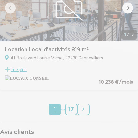
1
/
15
Location Local d'activités 819 m²
41 Boulevard Louise Michel, 92230 Gennevilliers
Situé à Gennevilliers, LOCAUX CONSEIL vous propose un local
Lire plus
d’activité d’une surface de 819 m² comprenant une partie
bureaux à proximité de l’autoroute A86 et du Métro ligne 13..
10 238 €/mois
- Site clos et sécurisé
- Bornes électriques
- Électricité : Tarif jaune
- Places de parking
…
1
17
Avis clients