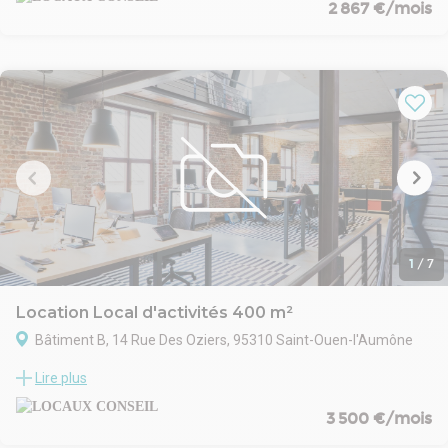
2 867 €/mois
circulation et aux transports en commun. Ce secteur est idéal
pour les entreprises grâce à sa proximité avec les zones
commerciales et industrielles. L'emplacement est stratégique,
garantissant une excellente visibilité et facilité d'accès pour les
clients et les collaborateurs.
1
/
7
Location Local d'activités 400 m²
Bâtiment B, 14 Rue Des Oziers, 95310 Saint-Ouen-l'Aumône
Entièrement rénové, ce site à usage mixte d’activité et de bureaux
Lire plus
est réparti sur deux bâtiments. Chaque lot possède une porte
sectionnelle et dispose de 5 places de stationnement.
3 500 €/mois
À proximité immédiate de la nationale N184, et des autoroutes
A15 et A115, cet actif ce situe à seulement 25 km de Paris et à 38