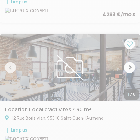
Lire plus
Le bâtiment bénéficie d'une localisation stratégique, dans un
secteur dynamique et bien connecté. Située à proximité des
4 293 €/mois
grands axes routiers, cette adresse offre un accès facile aux
principales routes et autoroutes, facilitant ainsi les déplacements
professionnels et les livraisons. Gennevilliers, étant un pôle
économique important, est également bien desservie par les
transports en commun, offrant un cadre pratique pour vos
équipes et visiteurs. Ce quartier en plein développement est idéal
pour les entreprises recherchant une implantation proche de Paris
avec une excellente accessibilité.
1
/
8
Location Local d'activités 430 m²
12 Rue Boris Vian, 95310 Saint-Ouen-l'Aumône
Ce bien se compose d'un bâtiment d'activités.
Lire plus
Le bâtiment est situé dans un quartier dynamique et bien
desservi, offrant un accès rapide aux principales voies de