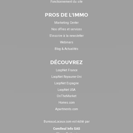
Fonctionnement du site
PROS DE L'IMMO
Marketing Center
Nos offres et services
S'inscrire à la newsletter
Webinars
Blog & Actualités
DÉCOUVREZ
LoopNet France
LoopNet Royaume-Uni
LoopNet Espagne
LoopNet USA
OnTheMarket
Homes.com
Apartments.com
BureauxLocaux.com est édité par
ComReal Info SAS