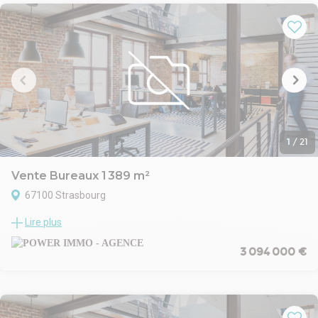
largueur.
1
Les informations sur les risques auxquels ce bien est exposé sont
disponibles sur le site Géorisques : www.georisques.gouv.fr
1
/
21
Vente Bureaux 1 389 m²
67100 Strasbourg
Bureaux à vendre - Meinau - Sud de l'agglomération
Lire plus
Strasbourgeoise - 159 m2 à 1389 m2 divisibles, au sein de
l'immeuble Urbania avenue de Colmar, Immeuble tertiaire offrant
3 094 000 €
de belles prestations.
Les bureaux sont cloisonnés, climatisés, aménagés et en bon état.
Ils se composent de 2 plateaux situés au 2ème et 3ème étage
avec ascenseur.
Le plateau du 2ème étage de 576 m2 se compose de :