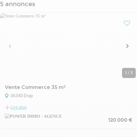
5 annonces
1
/
3
Vente Commerce 35 m²
06340 Drap
A vendre - mur commerciaux - libre
Lire plus
Idealement situé sur l'axe principal de la ville de DRAP 06340, situé
entre contes et Nice, emplacement stratégique dans une ville en
120 000 €
pleine expension.
Local de 35m2 avec belle hauteur sous plafond 3,30m, sanitaire,
ancienne chambre froide, ouverture porte/vitrine 191cm de