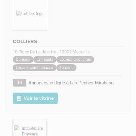
COLLIERS
10 Place De La Joliette - 13002 Marseille
Bureaux
Entrepôts
Locaux d'activités
Locaux commerciaux
Terrains
10
Annonces en ligne
à Les Pennes-Mirabeau
Voir la vitrine