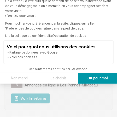
On a attendu d'être sûrs que le contenu de ce site vous intéresse avant
de vous déranger, mais on aimerait bien vous accompagner pendant
4
Annonces en ligne
à Les Pennes-Mirabeau
votre visite...
C'est OK pour vous ?
Voir la vitrine
Pour modifier vos préférences par la suite, cliquez sur le lien
'Préférences de cookies' situé dans le pied de page.
Lire la politique de confidentialité
Déclaration de cookies
Voici pourquoi nous utilisons des cookies.
RED GROUPE
Partage de données avec Google
Voici nos cookies !
2 Rond Point Du Canet - 13590 Meyreuil
Bureaux
Entrepôts
Locaux d'activités
Consentements certifiés par
Locaux commerciaux
Terrains
Non merci
Je choisis
OK pour moi
3
Annonces en ligne
à Les Pennes-Mirabeau
Axeptio consent
Plateforme de Gestion du Consentement : Personnalisez vos Options
Notre plateforme vous permet d'adapter et de gérer vos paramètres de 
Voir la vitrine