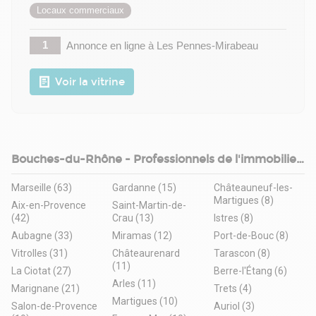
Locaux commerciaux
1
Annonce en ligne
à Les Pennes-Mirabeau
Voir la vitrine
Bouches-du-Rhône - Professionnels de l'immobilier
d'entreprise
Marseille (63)
Gardanne (15)
Châteauneuf-les-
Martigues (8)
Aix-en-Provence
Saint-Martin-de-
(42)
Crau (13)
Istres (8)
Aubagne (33)
Miramas (12)
Port-de-Bouc (8)
Vitrolles (31)
Châteaurenard
Tarascon (8)
(11)
La Ciotat (27)
Berre-l'Étang (6)
Arles (11)
Marignane (21)
Trets (4)
Martigues (10)
Salon-de-Provence
Auriol (3)