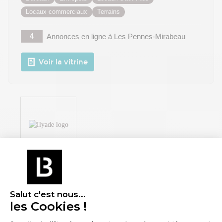
Locaux commerciaux
Terrains
4
Annonces en ligne
à Les Pennes-Mirabeau
Voir la vitrine
ILYADE
210 Rue Fréderic Joliot - 13290 Aix-en-Provence
Salut c'est nous...
Bureaux
Entrepôts
Locaux d'activités
les Cookies !
Locaux commerciaux
Terrains
Coworking