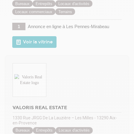
Bureaux
Entrepôts
Locaux d'activités
Locaux commerciaux
Terrains
1
Annonce en ligne
à Les Pennes-Mirabeau
Voir la vitrine
VALORIS REAL ESTATE
1330 Rue JRGG De La Lauzière – Les Milles - 13290 Aix-
en-Provence
Bureaux
Entrepôts
Locaux d'activités