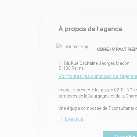
À propos de l'agence
CBRE IMPACT REI
11 Bis Rue Capitaine Georges Madon
51100
Reims
Voir toutes les annonces de l'agenc
Impact représente le groupe CBRE, N°1 mo
territoires de la Bourgogne et de la Cha
Une équipe composée de 7 consultants qui
(immobilier tertiaire, industriel, commer
Lire plus
office de 5 personnes.