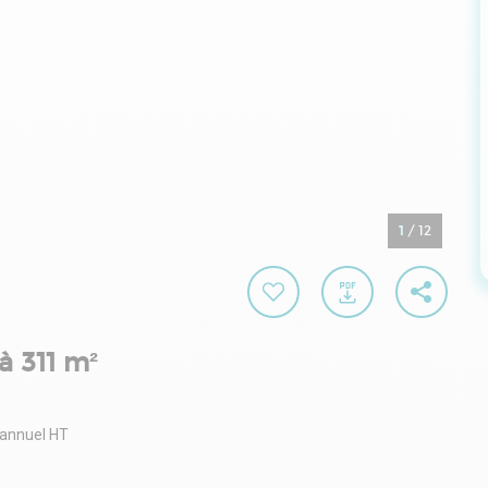
1
/
12
à 311 m²
 annuel HT