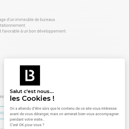
tage d'un immeuble de bureaux.
 stationnement.
t favorable à un bon développement.
Salut c'est nous...
les Cookies !
est exposé sont disponibles sur le site
Géorisques
.
On a attendu d'être sûrs que le contenu de ce site vous intéresse
voir plus sur le bien
avant de vous déranger, mais on aimerait bien vous accompagner
pendant votre visite...
C'est OK pour vous ?