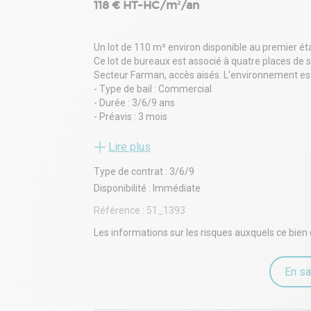
118 € HT-HC/m²/an
Un lot de 110 m² environ disponible au premier é
Ce lot de bureaux est associé à quatre places de
Secteur Farman, accès aisés. L'environnement es
- Type de bail : Commercial
- Durée : 3/6/9 ans
- Préavis : 3 mois
- Fiscalité : TVA
- Indice : ILAT
Lire plus
- Indexation : Annuelle, date prise effet
Type de contrat : 3/6/9
- Dépôt de garantie : 3 mois
- Loyers et charges : Trimestriels et d'avance
Disponibilité : Immédiate
Référence :
51_1393
Les informations sur les risques auxquels ce bien 
En sa