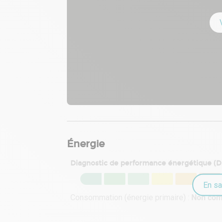
Énergie
Diagnostic de performance énergétique (
En sa
Consommation (énergie primaire) :
Non co