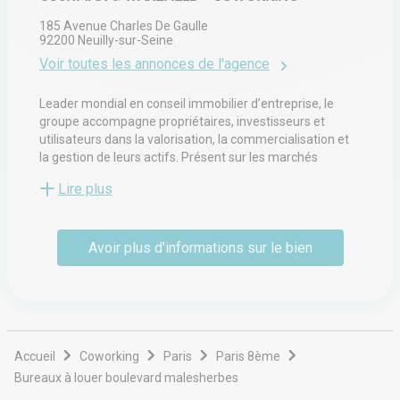
185 Avenue Charles De Gaulle
92200
Neuilly-sur-Seine
Voir toutes les annonces de l'agence
Leader mondial en conseil immobilier d’entreprise, le
groupe accompagne propriétaires, investisseurs et
utilisateurs dans la valorisation, la commercialisation et
la gestion de leurs actifs. Présent sur les marchés
tertiaire, commercial et industriel, il propose des services
Lire plus
allant de la transaction locative et vente à l’expertise, la
gestion d’immeubles, l’aménagement d’espaces et la
stratégie d’implantation. Ses équipes multidisciplinaires
Avoir plus d'informations sur le bien
interviennent auprès d’entreprises de toutes tailles pour
optimiser la performance immobilière et créer de la
valeur durable. Fort d’un réseau international et d’une
implantation locale, il associe expertise sectorielle et
connaissance fine des marchés régionaux afin
d’apporter des solutions sur mesure.
Accueil
Coworking
Paris
Paris 8ème
Bureaux à louer boulevard malesherbes