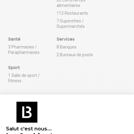
20 Commerces
alimentaires
112 Restaurants
7 Superettes /
Supermarchés
Santé
Services
3 Pharmacies /
8 Banques
Parapharmacies
2 Bureaux de poste
Sport
1 Salle de sport /
Fitness
En savoir plus sur le quartier
Salut c'est nous...
Énergie