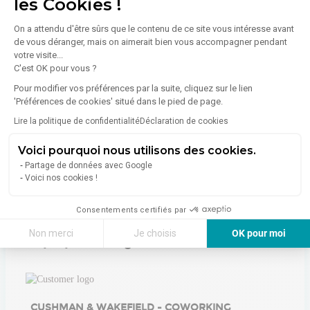
les Cookies !
Diagnostic de performance énergétique (DPE)
On a attendu d'être sûrs que le contenu de ce site vous intéresse avant
de vous déranger, mais on aimerait bien vous accompagner pendant
votre visite...
C'est OK pour vous ?
Consommation (énergie primaire) :
Non communiqué
En savoir plus sur le bien
Pour modifier vos préférences par la suite, cliquez sur le lien
Indice d'émission de gaz à effet de serre (GES)
'Préférences de cookies' situé dans le pied de page.
Lire la politique de confidentialité
Déclaration de cookies
Émissions :
Non communiqué
Voici pourquoi nous utilisons des cookies.
Partage de données avec Google
Voici nos cookies !
Consentements certifiés par
Non merci
Je choisis
OK pour moi
À propos de l'agence
Axeptio consent
Plateforme de Gestion du Consentement : Personnalisez vos Options
Notre plateforme vous permet d'adapter et de gérer vos paramètres de 
CUSHMAN & WAKEFIELD - COWORKING