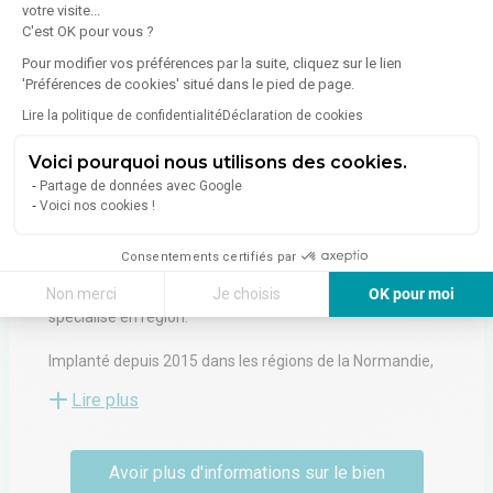
votre visite...
C'est OK pour vous ?
À propos de l'agence
Pour modifier vos préférences par la suite, cliquez sur le lien
'Préférences de cookies' situé dans le pied de page.
Lire la politique de confidentialité
Déclaration de cookies
Voici pourquoi nous utilisons des cookies.
PROLOCAUX
Partage de données avec Google
57 Avenue De Bretagne
Voici nos cookies !
76100
Rouen
Voir toutes les annonces de l'agence
Consentements certifiés par
Non merci
Je choisis
OK pour moi
Prolocaux est un acteur de l’immobilier d’entreprise
spécialisé en région.
Axeptio consent
Plateforme de Gestion du Consentement : Personnalisez vos Options
Implanté depuis 2015 dans les régions de la Normandie,
Notre plateforme vous permet d'adapter et de gérer vos paramètres de 
des Hauts-de-France, en Auvergne Rhône-Alpes et
Lire plus
également en Seine-et-Marne, nous vous conseillons et
apportons des solutions à vos besoins en matière
d’immobilier d’entreprise.
Avoir plus d'informations sur le bien