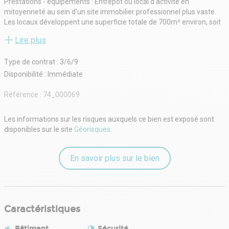
Prestations - équipements : Entrepôt ou local d'activité en
mitoyenneté au sein d'un site immobilier professionnel plus vaste.
Les locaux développent une superficie totale de 700m² environ, soit
600m² d'emprise au sol et 100m² sur mezzanine en ossature bois.-
Lire plus
charpente métallique, dalle béton, bardage et acier, désenfumage.-
2 portes sectionnelles 4.00m x 4.00m et 3.00m x 4.00m- hauteur
Type de contrat : 3/6/9
sous poutre de 6.50mCour extérieure de 400m² environ, en enrobé,
non clôturée. Le local n'est actuellement pas isolé et chauffé. Un
Disponibilité : Immédiate
espace tertiaire de bureaux et sanitaires pourra être aménagé selon
besoin.
Référence :
74_000069
- Type de bail : 3/6/9 ans ou professionnel
- Durée : 3/6/9 ans
Les informations sur les risques auxquels ce bien est exposé sont
- Préavis : 3 mois
disponibles sur le site
Géorisques
.
- Fiscalité : TVA
- Indice : ILAT
- Indexation : Annuelle, date prise effet
En savoir plus sur le bien
- Dépôt de garantie : 3 mois HT
- Loyers et charges : Trimestriels et d'avance
Caractéristiques
Bâtiment
Sécurité