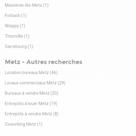
#rentabilité #realestate #opportunité #metz #moselle
Maizières-lès-Metz
(1)
#enterpriseimmobilier Prestations : Bon état
Forbach
(1)
Woippy
(1)
Thionville
(1)
Sarrebourg
(1)
Metz - Autres recherches
Location bureaux Metz
(46)
Locaux commerciaux Metz
(29)
Bureaux à vendre Metz
(20)
Entrepôts à louer Metz
(19)
Entrepôts à vendre Metz
(8)
Coworking Metz
(1)