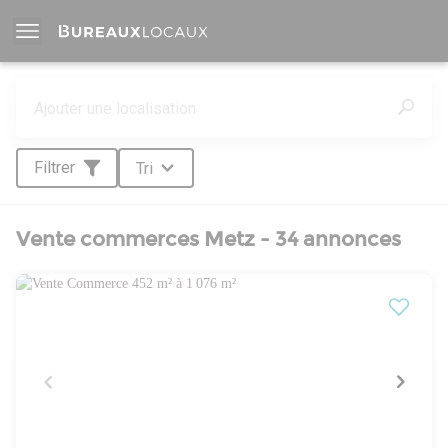
Filtrer
Tri
Vente commerces Metz - 34 annonces