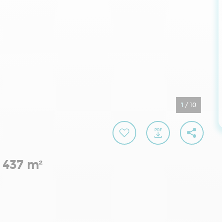
1
/
10
s 437 m²