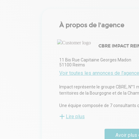
À propos de l'agence
CBRE IMPACT REI
11 Bis Rue Capitaine Georges Madon
51100
Reims
Voir toutes les annonces de l'agenc
Impact représente le groupe CBRE, N°1 mo
territoires de la Bourgogne et de la Cha
Une équipe composée de 7 consultants qui
(immobilier tertiaire, industriel, commer
Lire plus
office de 5 personnes.
Avoir plus 