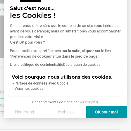
Salut c'est nous...
Voir sur la carte
les Cookies !
On a attendu d'être sûrs que le contenu de ce site vous intéresse
avant de vous déranger, mais on aimerait bien vous accompagner
pendant votre visite...
C'est OK pour vous ?
Pour modifier vos préférences par la suite, cliquez sur le lien
'Préférences de cookies' situé dans le pied de page.
Lire la politique de confidentialité
Déclaration de cookies
Voici pourquoi nous utilisons des cookies.
Partage de données avec Google
Voici nos cookies !
DPE)
Indice d'émission de gaz à effet de serre (GES)
Consentements certifiés par
voir plus sur le bien
mmuniqué
Émissions :
Non communiqué
Non merci
Je choisis
OK pour moi
Axeptio consent
Plateforme de Gestion du Consentement : Personnalisez vos