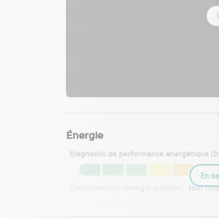
Énergie
Diagnostic de performance énergétique (
En sa
Consommation (énergie primaire) :
Non co