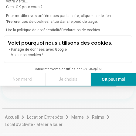
votre visite...
11 Bis Rue Capitaine Georges Madon
C'est OK pour vous ?
51100
Reims
Pour modifier vos préférences par la suite, cliquez sur le lien
Voir toutes les annonces de l'agence
'Préférences de cookies' situé dans le pied de page.
Lire la politique de confidentialité
Déclaration de cookies
Impact représente le groupe CBRE, N°1 mondial du
conseil en immobilier d'entreprise, sur les territoires de la
Voici pourquoi nous utilisons des cookies.
Bourgogne et de la Champagne.
Partage de données avec Google
Voici nos cookies !
Une équipe composée de 7 consultants qui apportent
Lire plus
leurs conseils suivant leur spécialisation (immobilier
Consentements certifiés par
tertiaire, industriel, commercial ou investissement),
secondée par un service back-office de 5 personnes.
Non merci
Je choisis
OK pour moi
Avoir plus d'informations sur le bien
Axeptio consent
Plateforme de Gestion du Consentement : Personnalisez vos Options
Notre plateforme vous permet d'adapter et de gérer vos paramètres de 
Accueil
Location Entrepôts
Marne
Reims
Local d'activite - atelier a louer