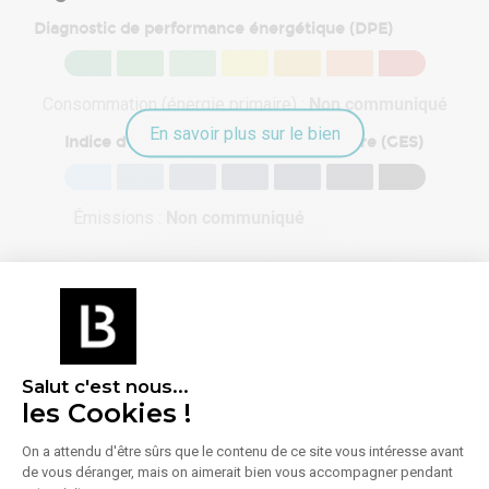
Diagnostic de performance énergétique (DPE)
Consommation (énergie primaire) :
Non communiqué
En savoir plus sur le bien
Indice d'émission de gaz à effet de serre (GES)
Émissions :
Non communiqué
À propos de l'agence
Salut c'est nous...
les Cookies !
On a attendu d'être sûrs que le contenu de ce site vous intéresse avant
de vous déranger, mais on aimerait bien vous accompagner pendant
CBRE IMPACT REIMS