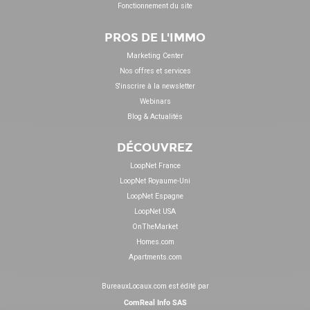
Fonctionnement du site
PROS DE L'IMMO
Marketing Center
Nos offres et services
S'inscrire à la newsletter
Webinars
Blog & Actualités
DÉCOUVREZ
LoopNet France
LoopNet Royaume-Uni
LoopNet Espagne
LoopNet USA
OnTheMarket
Homes.com
Apartments.com
BureauxLocaux.com est édité par
ComReal Info SAS