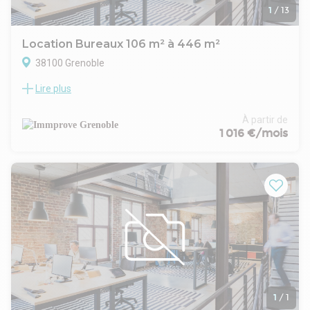
1
/
13
Location Bureaux 106 m² à 446 m²
38100 Grenoble
Lire plus
À la recherche d'un espace de bureau à Grenoble ? Ne
cherchez plus ! Nous vous proposons une opportunité
exceptionnelle de location dans un immeuble de standing
À partir de
offrant 446 m² d'espaces modulables, divisibles à partir de
1 016 €/mois
106 m². Idéalement situés au coeur de la ville, ces bureaux
offrent un cadre de travail professionnel et confortable,
parfait pour accueillir votre entreprise. Ne manquez pas
cette occasion unique de louer un espace adapté à vos
besoins à Grenoble. Contactez-nous dès maintenant pour
plus d'informations et pour organiser une visite.
. Immeuble récent
. Portail d'accès
. Parties communes de bon standing
. Digicode
. Site clos
. Climatisation réversible
1
/
1