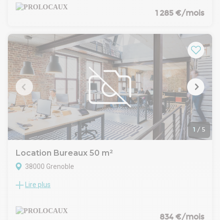
Prestations - équipements : Bureaux au R+1 d'environ
257m2Espace accueilSanitaires privatifs3 bureaux3 grandes
1 285 €/mois
salles de formation1 open space2 wcClimatisation réversible
neuveSol plastiqueFaux plafonds
- Type de bail : Commercial
- Durée : 3/6/9 ans
- Indice : ILAT
- Dépôt de garantie : 3 mois HT
- Loyers et charges : Trimestriels et d'avance
1
/
5
Location Bureaux 50 m²
38000 Grenoble
Lire plus
A louer bureaux d'environ 50m2 à EUROPOLE à 100m2 de la
gare et du Tramway. Ce bien à la location vous est proposé
par PROLOCAUX.
Prestations - équipements : Bureaux d'environ 50m2 au
834 €/mois