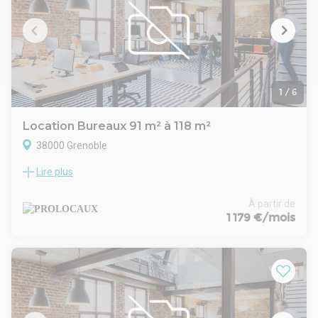
réversibleCourant fortPavés ledsBon état généralClairVues
Montagnes
- Type de bail : Commercial
- Durée : 3/6/9 ans
- Indice : ILAT
- Dépôt de garantie : 3 mois
- Loyers et charges : Trimestriels et d'avance
1
/
6
Location Bureaux 91 m² à 118 m²
38000 Grenoble
Lire plus
A louer bureaux d'environ 89m2 au R+3 à EUROPOLE à 100m
de la gare SNCF de Grenoble et du Tramway. Ce bien à la
location vous est proposé par PROLOCAUX.
À partir de
Prestations - équipements : Bureaux d'environ 89m2 au
1 179 €/mois
R+3Bureaux climatisés, rénovation de la CVC début 20252
emplacements de parkings couverts
- Type de bail : Commercial
- Durée : 3/6/9 ans
- Indice : ICC
- Dépôt de garantie : 3 mois
- Loyers et charges : Trimestriels et d'avance