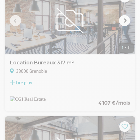
médicales, paramédicales ou encore libérales ! Accessible
facilement grâce aux lignes de tramway (A, et C) au pied de
l'immeuble, le site bénéficie d'un environnement riche en
commerces, services et restaurations.
Disponible également à la location. CGI REAL ESTATE
GRENOBLE - Immobilier d'entreprise
1
/
11
Location Bureaux 317 m²
38000 Grenoble
Lire plus
Nous vous proposons à la VENTE et à la LOCATION ce
plateau de bureaux rénovés de 317 m² idéalement situés à
Grenoble dans le secteur prisé d'Europole - Ce plateau avec
accès PMR est situé en R+3 avec ascenseur et offre un
4 107 €/mois
cadre professionnel moderne avec climatisation réversible,
sanitaires privatifs, et 7 places de parking en sous-sol -
L'immeuble bénéficie d'une excellente accessibilité, à deux
pas de la gare SNCF, du tramway (ligne B), et proche de
l'autoroute A480 - Le quartier d'affaire Europole est
dynamique, avec de nombreux commerces, restaurants et