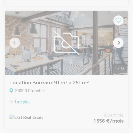
RDCProche parking public "Gares Europole"1 parking privé en
sous-sol
- Type de bail : Commercial
- Durée : 3/6/9 ans
- Indice : ILAT
- Dépôt de garantie : 3 mois HT
- Loyers et charges : Trimestriels et d'avance
1
/
13
Location Bureaux 91 m² à 251 m²
38000 Grenoble
Lire plus
Nous vous proposons à la location, un plateau de bureaux de
142 m² divisibles dès 91 m² au sein d'un immeuble de
standing ! Cet immeuble engagé pour l'environnement est
À partir de
situé à l'entrée du quartier d'affaires d'EUROPOLE à
1 556 €/mois
Grenoble, il est une vitrine de l'innovation basée sur la
maîtrise de l'énergie, le respect de l'environnement avec de