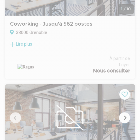
1
/
10
Coworking - Jusqu'à 562 postes
38000 Grenoble
Lire plus
L’immeuble se distingue par son architecture moderne et sa
localisation stratégique au cœur de Grenoble, au sein d’un
quartier où se côtoient entreprises, commerces et services
À partir de
du quotidien. Sa conception récente lui permet d’offrir des
Loyer
espaces communs de qualité et une circulation fluide qui
Nous consulter
facilite l’accueil des visiteurs comme le quotidien des
occupants. Le bâtiment profite également d’un
environnement urbain actif offrant une grande accessibilité,
notamment grâce à la proximité des transports et des
principaux axes de la ville. Les entreprises implantées sur
place bénéficient ainsi d’un cadre professionnel attractif qui
conjugue confort, fonctionnalité et proximité immédiate des
commodités urbaines. L’ensemble constitue une adresse
appréciée par les professionnels en quête d’un lieu de travail
moderne et dynamique.