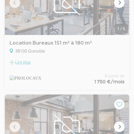
1
/
6
Location Bureaux 151 m² à 180 m²
38100 Grenoble
Lire plus
Situé dans le quartier de la Grand Place de Grenoble, à
proximité de HP et du tramway de Grenoble. Immeuble très
récent - Bureaux accessibles aux personnes à mobilité
À partir de
réduite - Toilettes PMR dans les parties communes -
1 750 €/mois
Moquette - Plafond suspendu - Courant fort et faible dans
les plinthes périphériques - Climatisation réversible récente.
Parking et entrée sécurisés.