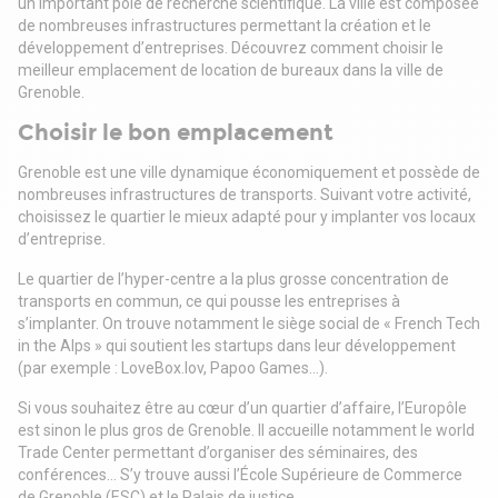
un important pôle de recherche scientifique. La ville est composée
. Cloisonnement amovible
de nombreuses infrastructures permettant la création et le
. Précâblage informatique et téléphonique
développement d’entreprises. Découvrez comment choisir le
. Climatisation réversible
meilleur emplacement de location de bureaux dans la ville de
. Tarif bleu
Grenoble.
Surface RDC : 193 m²
Situation/Transports :
Choisir le bon emplacement
Tramway A
Dépot de garantie : 3 mois de loyer HT HC
Grenoble est une ville dynamique économiquement et possède de
nombreuses infrastructures de transports. Suivant votre activité,
choisissez le quartier le mieux adapté pour y implanter vos locaux
d’entreprise.
Le quartier de l’hyper-centre a la plus grosse concentration de
transports en commun, ce qui pousse les entreprises à
s’implanter. On trouve notamment le siège social de « French Tech
in the Alps » qui soutient les startups dans leur développement
(par exemple : LoveBox.lov, Papoo Games…).
Si vous souhaitez être au cœur d’un quartier d’affaire, l’Europôle
est sinon le plus gros de Grenoble. Il accueille notamment le world
Trade Center permettant d’organiser des séminaires, des
conférences… S’y trouve aussi l’École Supérieure de Commerce
de Grenoble (ESC) et le Palais de justice.