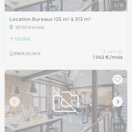
Internationale, World Trade Center et centres d’affaires.
1
/
12
Location Bureaux 125 m² à 313 m²
38100 Grenoble
Lire plus
A louer bureaux d'environ 250m² et 313 m2 locatif divisibles
à partir de 125m² situés à Grenoble. Ce bien à la location
vous est proposé par PROLOCAUX.
À partir de
Prestations - équipements : Bureaux d'environ 250m² et 313
1 042 €/mois
m2 locatif divisibles à partir de 125m²En ZFU zone franche
urbaineZFU proche Villeneuve Maintenant QPVImmeuble de
2006AscenseurAccès PMRSanitaires sur le pallier6ème et
dernier étageSol plastiquePavés ledsLocal social avec
cuisine1 salle de pause1 salle serveur9 bureaux fermés1
bureaux de direction1 grand open spaceClimatisation
réversibleImmeuble 100pc bureaux4 places de parking
- Type de bail : Commercial
- Durée : 3/6/9 ans
- Indice : ILAT
- Dépôt de garantie : 3 mois HT
- Loyers et charges : Trimestriels et d'avance
1
/
9