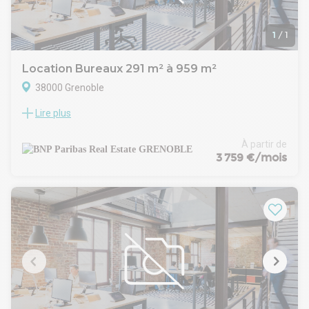
1
/
1
Location Bureaux 291 m² à 959 m²
38000 Grenoble
Lire plus
GRENOBLE EUROPOLE BUREAUX A LOUER
Grenoble, Europole, Immeuble Cornaline, 3 surfaces de
bureaux disponibles à la location : deux lots de 334m² en
À partir de
étage et 291m² en RDC, ERP 5. Bon état général,
3 759 €/mois
stationnements en sous sol.
Proximité immédiate de la gare, transports en commun et
restaurations.
GRENOBLE - EUROPOLE
Europole est le 1er quartier d’affaires tertiaires de
l’agglomération en lien avec le Polygone scientifique.
Idéalement situé, proche du centre-ville, de la gare SNCF et
des arrêts de bus et Tramway. De nombreuses possibilités
de restauration et de services.
+ : 8 à 10.000 salariés environ. Palais de justice, Conseil
Général, CNAM TS, Ecole Supérieure de Commerce, Ecole