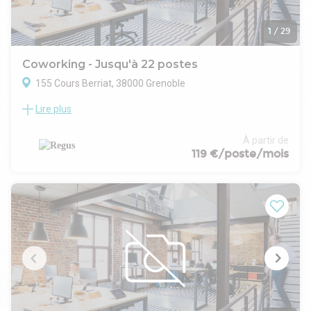
1
/
29
Coworking - Jusqu'à 22 postes
155 Cours Berriat, 38000 Grenoble
Lire plus
Concentrez-vous sur la bonne marche de vos affaires avec
un bureau professionnel rien que pour vous. Optimisez votre
efficacité dans un emplacement urbain de choix.
À partir de
Optez pour un emplacement central où installer vos équipes
119 €/poste/mois
et faites monter votre productivité en flèche dans nos
bureaux du 155-157 Cours Berriat. Vous profiterez de la vue
sur le Drac et travaillerez dans une région prospère où sont
installées de nombreuses sociétés informatiques et
technologiques bien établies.
Cochez les cases de votre to-do list dans le cadre raffiné d'un
immeuble à l'incroyable architecture française traditionnelle
et à l'intérieur éminemment sophistiqué et moderne. Après
le travail, vous aurez l'embarras du choix pour divertir vos
clients : un concert dans une salle toute proche ou encore un
petit en-cas dans l'un des bars animés du quartier.