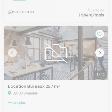
(ERP Possible) à EUROPOLE à 100m de la gare SNCF de
Grenoble et du Tramway. Ce bien à la location vous est
À partir de
proposé par PROLOCAUX.
1 984 €/mois
Prestations - équipements : Bureaux d'environ
231m2Moquette et sol pvcPavés LedsBureaux en très bon
étatParking Sillo Effia en Face de l'immeuble
- Type de bail : Commercial
- Durée : 3/6/9 ans
- Indice : ICC
- Dépôt de garantie : 3 mois
- Loyers et charges : Trimestriels et d'avance
1
/
10
Location Bureaux 257 m²
38100 Grenoble
Lire plus
A louer bureaux au R+1 d'environ 257m2 situés à Grenoble.
Ce bien à la location vous est présenté par PROLOCAUX.