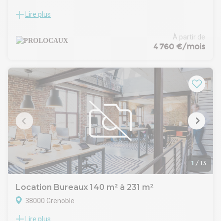
Lire plus
A louer bureaux d'environ 408m2 au RDC situés à Grenoble
Presqu'île à proximité de l'A480 et du Tramway de Grenoble.
Idéal pour une crèche. ERP. Tramway au pied de l'immeuble.
À partir de
Ce bien à la location vous est proposé par PROLOCAUX.
4 760 €/mois
Prestations - équipements : Bureaux d'environ 408 m² au
RDCSurface : 408 m² de SU quote part de parties communes
incluses ;Terrasse privative: 100 m² ;5 portes d'accès sur
l'extérieur2 places de parking en sous-sol en sus du loyer2
places de parking extérieur « dépose minute » en sus du
loyer
- Type de bail : Commercial
- Durée : 3/6/9 ans
- Indice : ILAT
- Dépôt de garantie : 3 mois
- Loyers et charges : Trimestriels et d'avance
1
/
13
Location Bureaux 140 m² à 231 m²
38000 Grenoble
Lire plus
A louer bureaux d'environ 231m2 au R+5 avec Ascensseur