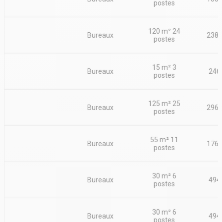
postes
120 m² 24
Bureaux
2380
postes
15 m² 3
Bureaux
246
postes
125 m² 25
Bureaux
2965
postes
55 m² 11
Bureaux
1765
postes
30 m² 6
Bureaux
494
postes
30 m² 6
Bureaux
494
postes