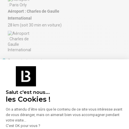
Aéroport : Charles de Gaulle
International
28 km (soit 30 min en voiture)
À proximité (moins de 300 m)
Enseignement
Alimentation
1 École
7 Boulangeries /
Pâtisseries
16 Commerces
Salut c'est nous...
alimentaires
les Cookies !
131 Restaurants
On a attendu d'être sûrs que le contenu de ce site vous intéresse avant
6 Superettes /
de vous déranger, mais on aimerait bien vous accompagner pendant
Supermarchés
votre visite...
C'est OK pour vous ?
Santé
Services