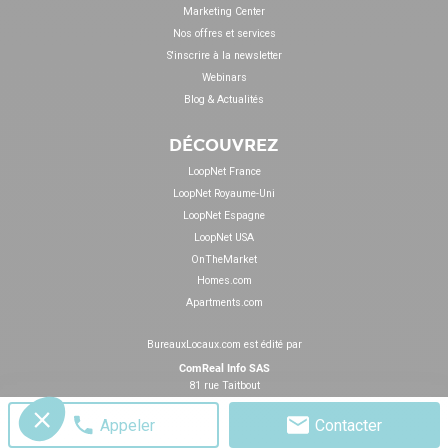
Marketing Center
Nos offres et services
S'inscrire à la newsletter
Webinars
Blog & Actualités
DÉCOUVREZ
LoopNet France
LoopNet Royaume-Uni
LoopNet Espagne
LoopNet USA
OnTheMarket
Homes.com
Apartments.com
BureauxLocaux.com est édité par
ComReal Info SAS
81 rue Taitbout
75009 Paris
Appeler
Contacter