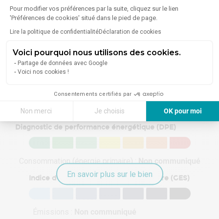
Pour modifier vos préférences par la suite, cliquez sur le lien
5 Pharmacies /
6 Banques
'Préférences de cookies' situé dans le pied de page.
Parapharmacies
1 Bureau de poste
Lire la politique de confidentialité
Déclaration de cookies
Voici pourquoi nous utilisons des cookies.
En savoir plus sur le quartier
Partage de données avec Google
Voici nos cookies !
Consentements certifiés par
Énergie
Non merci
Je choisis
OK pour moi
Axeptio consent
Plateforme de Gestion du Consentement : Personnalisez vos Options
Diagnostic de performance énergétique (DPE)
Notre plateforme vous permet d'adapter et de gérer vos paramètres de 
Consommation (énergie primaire) :
Non communiqué
En savoir plus sur le bien
Indice d'émission de gaz à effet de serre (GES)
Émissions :
Non communiqué