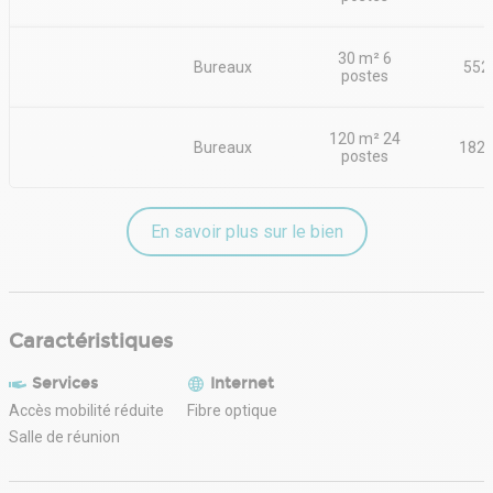
30 m² 6
Bureaux
552
postes
120 m² 24
Bureaux
1820
postes
En savoir plus sur le bien
Caractéristiques
Services
Internet
Accès mobilité réduite
Fibre optique
Salle de réunion