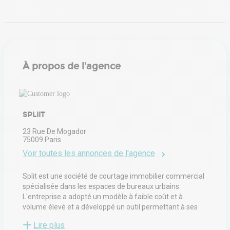
À propos de l'agence
SPLIIT
23 Rue De Mogador
75009
Paris
Voir toutes les annonces de l'agence
Split est une société de courtage immobilier commercial
spécialisée dans les espaces de bureaux urbains.
L'entreprise a adopté un modèle à faible coût et à
volume élevé et a développé un outil permettant à ses
clients d'accéder à des centaines de listes de bureaux à
Lire plus
travers la France.