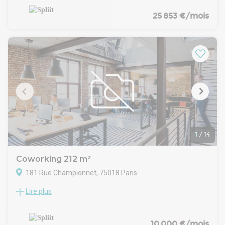
ces locaux atypiques sous verrière à caractère industriel. En
très bon état, avec un aménagement mixte
25 853 €/mois
ouvert/cloisonné, climatisation réversible, une grande cuisine
et une belle hauteur sous plafond.
1
/
14
Coworking 212 m²
181 Rue Championnet, 75018 Paris
Lire plus
Location Bureaux Paris 75018
Découvre une opportunité Rue Campionnet : 212 m² de
bureaux rénovés offrant une flexibilité simple.
Ces locaux entièrement rénovés se distinguent par leur
10 000 €/mois