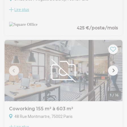
Lire plus
- Douches
- Rooftop vue Seine
- Espaces de vie détente
- 45 phoneboxes
425 €/poste/mois
- 22 salles de réunion à partager
- Salle événementielle pouvant accueillir jusqu'à 30
personnes assises
- Parking vélo, voiture, scooter
1
/
16
Coworking 155 m² à 603 m²
48 Rue Montmartre, 75002 Paris