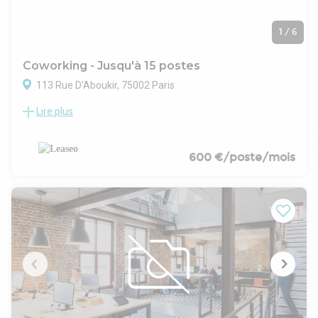
1
/
6
Coworking - Jusqu'à 15 postes
113 Rue D'Aboukir, 75002 Paris
Lire plus
Au sein d'un bel immeuble rénové, LEASEO vous propose à la
location des bureaux clés en main- Taxe foncière : 15 €
/m²/an
.- Surface aménagée en une belle cuisine aménagée et
600 €/poste/mois
équipée, 1 open space + 1 grand bureau pour 6 postes, 2
salles de réunion et 3 phonesbox
- Locaux entièrement meublés et équipés
- Climatisation
- Système son Devialet
- Les informations sur les risques auxquels ce bien est
exposé sont disponibles sur le site Géorisques :
www.georisques.gouv.fr
Conditions juridiques et financieres :
Bail : Contrat prestations de services
Régime fiscal : T.V.A.