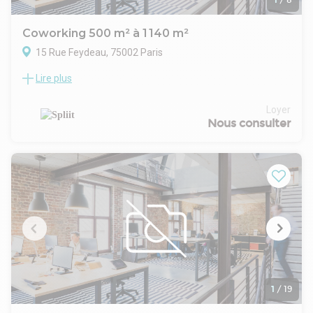
Coworking 500 m² à 1 140 m²
15 Rue Feydeau, 75002 Paris
Lire plus
Location Bureaux Paris 75002
Accueil et salles de réunion en RDC
Nombreux espaces extérieurs dans l'immeuble.
Loyer
Services dans l'immeuble : Comptoir / Salle jeu / Douche /
Nous consulter
Salons / Local vélos / Espace extérieur aménagé / Salle
sport / Event
1
/
19