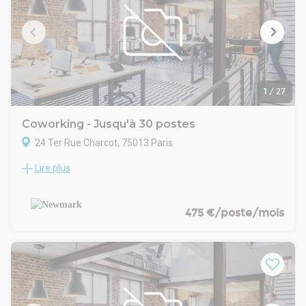
mobilier, le ménage, l'électricité, internet et l'entretien
Frais d'état des lieux à la charge du preneur
1
/
27
Coworking - Jusqu'à 30 postes
24 Ter Rue Charcot, 75013 Paris
Lire plus
Newmark, conseil en immobilier d'entreprise, vous propose à
la location une surface de bureaux de 267 m², idéalement
située au 24 ter rue Charcot, dans le 13? arrondissement de
Paris. Entièrement aménagés en mode Plug & Play, ces
475 €/poste/mois
bureaux sont prêts à accueillir votre activité dans les
meilleurs délais.
Pouvant accueillir environ 30 postes de travail, les locaux
sont proposés meublés et bénéficient d'un câblage
informatique, d'une connexion Internet, ainsi que des fluides
et de l'électricité inclus. Les occupants profitent également