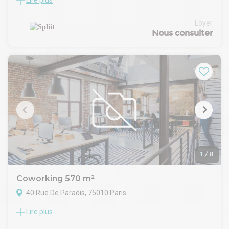
Lire plus
Location Bureaux Paris 75002
Dans un immeuble standing avec double adresse au 64 rue
Tiquetonne, nous vous proposons 1 surface de bureaux au 2
Loyer
ème étage entièrement rénovée et équipée avec balcon.
Nous consulter
31 postes de travail
3 mètres de hauteur sous plafond
• 1 SDR 6 places • 1 SDR 4 places + 1 Phonebox 2 places
1
/
8
Coworking 570 m²
40 Rue De Paradis, 75010 Paris
Lire plus
Location Bureaux Paris 75010
Idéalement situés à côté de Cité Paradis, venez découvrir