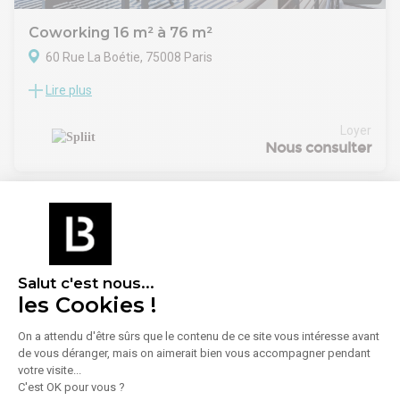
Coworking 16 m² à 76 m²
60 Rue La Boétie, 75008 Paris
Lire plus
Location Bureaux Paris 75008
Disponibles dès le 1er août, au 2e étage avec ascenseur :
• 16 m² – 4 postes : 1 500 € HT/mois
Loyer
• 22 m² – 6 postes : 2 000 € HT/mois
Nous consulter
• 38 m² – 10 postes : 3 500 € HT/mois
Bureaux contigus, meublés et tout inclus : internet, charges,
climatisation, ménage, maintenance et espace cuisine.
Contrat de prestation de services – engagement 12 mois.
Salut c'est nous...
les Cookies !
On a attendu d'être sûrs que le contenu de ce site vous intéresse avant
de vous déranger, mais on aimerait bien vous accompagner pendant
1
/
18
votre visite...
C'est OK pour vous ?