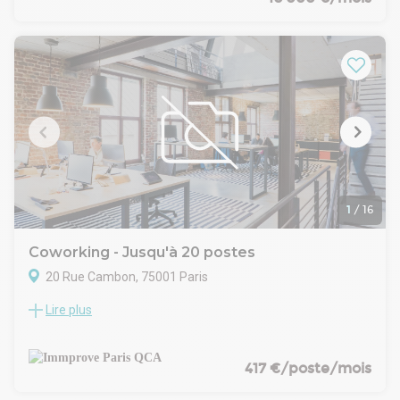
configuration optimale et leurs espaces extérieurs privatifs
exceptionnels.
Actuellement aménagés en bureaux professionnels, ils
peuvent accueillir confortablement 28 postes de travail dans
un environnement moderne et fonctionnel.
L'atout majeur de ce bien réside dans ses espaces extérieurs
uniques : une terrasse privative et un patio créent une
atmosphère de travail privilégiée, rare en plein Paris, offrant
à vos équipes des espaces de détente et de convivialité
appréciables.
1
/
16
Coworking - Jusqu'à 20 postes
20 Rue Cambon, 75001 Paris
Lire plus
Dans la prestigieuse rue Cambon, au sein d'un immeuble
entièrement rénové, Immprove vous propose un étage
privatif d'environ 115 m² accueillant 20 postes de travail
agréables. Equipés, 2h offertes par jour d'une salle de
417 €/poste/mois
réunion appelée "phone box". Accueil avec hôtesses compris.