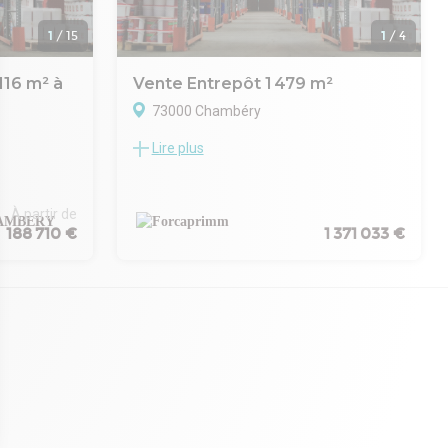
1
/
15
1
/
4
116 m² à
Vente Entrepôt 1 479 m²
73000 Chambéry
Lire plus
À VENDRE – Bâtiment d'activités neuf de 1
479 m² – Parc d'activités de Côte-Rousse
TES NEUFS A
Au sein d'un programme neuf composé de
trois bâtiments, dont deux sont déjà
ité de la
À partir de
construits et livrés, nous vous proposons à
188 710 €
1 371 033 €
la vente un bâtiment d'activités d'environ 1
026
479 m², idéalement situé au cœur du parc
d'activités de Côte-Rousse, en surplomb de
, un
l'agglomération chambérienne.
mplanté au
Caractéristiques principales : - 965,60 m²
vité de la
au rez-de-chaussée à usage d'atelier ou de
stockage, livrés brut avec fluides en
oins des
attente. - 223 m² de mezzanine -
s de
Possibilité d'aménager jusqu'à 374 m² de
gère, ces
bureaux - Terrasse privative accessible
tionnalité et