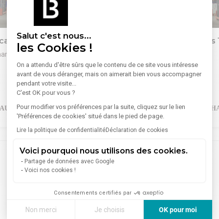
1
/
2
Salut c'est nous...
al d'activités 144 m²
Vente Local d'activités 
les Cookies !
982 m²
hambéry
73000 Chambéry
On a attendu d'être sûrs que le contenu de ce site vous intéresse
 d'un parc de lots destinés à
avant de vous déranger, mais on aimerait bien vous accompagner
Lire plus
e professionnelle (artisans,
A VENDRE - LOCAUX D'ACTIVI
pendant votre visite...
de 115m² à 210m² à vendre.
C'est OK pour vous ?
CHAMBERY (Côte Rousse)
ruts, fluides en attente.
Chambéry Le Haut - Parc d'activ
Pour modifier vos préférences par la suite, cliquez sur le lien
l'intérieur. Accès aisé depuis
Côte-Rousse 73000 Chambéry
218 853 €
'Préférences de cookies' situé dans le pied de page.
de urbaine.
Livraison 1re phase - Février 2
Lire la politique de confidentialité
Déclaration de cookies
t vendus en bail à construction.
Découvrez votre futur espace
s. Vente en VEFA
professionnel au sein de NOMA
Voici pourquoi nous utilisons des cookies.
de box en sous sol (34m²)
programme neuf idéalement i
 - équipements : Dans un
coeur du dynamique parc d'acti
Partage de données avec Google
Voici nos cookies !
immobilier d'entreprise
Côte-Rousse à Chambéry.
 3 bâtiments, plusieurs lots
Pensés pour répondre aux bes
bles à la vente. Le terrain est
artisans, TPE, PME, entreprise
Consentements certifiés par
nstruction (le terrain ne peut
productions ou de logistique lé
Non merci
Je choisis
OK pour moi
r mais l'acquéreur est
locaux offrent modularité, fonc