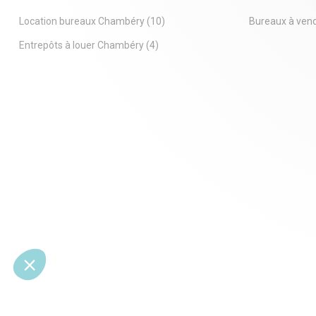
exceptionnelle, particulièrement rare sur le
propriétaire
marché chambérien grâce à sa pleine
renouvelabl
Location bureaux Chambéry
(10)
Bureaux à ven
propriété, sans copropriété.
professionne
Des surfaces fonctionnelles et
mezzanine su
Entrepôts à louer Chambéry
(4)
polyvalentes
Aménagement
Le bâtiment développe une surface totale
mezzanine e
d'environ 866 m², répartie comme suit :
l'atelier reç
- 515 m² de locaux d'activité / entrepôt
skydome. Ha
- 351 m² de bureaux, locaux sociaux et
mètres.Accè
espaces de vie comprenant salle de
disponibles 
réfectoire, sanitaires et locaux annexes
VEFALes lot
L'espace activité bénéficie d'une porte
surfaces su
sectionnelle d'environ 4 mètres de hauteur,
116m² - 120
facilitant les opérations de stockage, de
210m²
manutention et les accès poids lourds.
Les bureaux sont équipés d'une
climatisation réversible, offrant un
excellent confort de travail tout au long de
l'année.
L'ensemble est implanté sur une parcelle
indépendante, garantissant une totale
autonomie d'exploitation.
Un emplacement premium