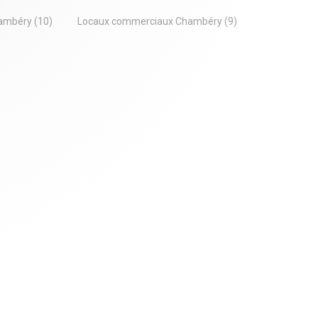
depuis la mezzanine Stationnement : - 12
.
 Options
places privatives couvertes, dont 1 place
besoins
hambéry
(10)
Locaux commerciaux Chambéry
(9)
PMR - Surface totale dédiée au
tres de confidentialité, en garantissant la conformité avec les
stationnement : 290,70 m² Option
d'aménagement clé en main. Possibilité
²
d'aménager les bureaux en mezzanine
avec des prestations de qualité : -
nageable
Climatisation réversible - VMC double flux -
Faux plafonds avec éclairage LED -
otorisable
Courants faibles - Finitions complète Ce
nte pour une
bâtiment neuf et modulable bénéficie d'un
environnement d'activités déjà structurées
 aux
et d'une excellente visibilité. Surfaces : -
lles
RDC : 965,60 m² - Mezzanine : 223 m² -
ximité
Terrasse privative - Stationnements
couverts : 290,70 m² Dossier complet,
plans et informations complémentaires
tion
sur demande. Plus d'informations,
consulter notre site forcaprimm.com Nous
contacter : V. BEYSIMOV au 07 61 24 44 10
s légers)
Honoraires : 3 % TTC à la charge de
(accès poids
l'acquéreur Prix hors honoraires d'agence :
1 331 100 €
rapides vers
IMMO
DÉCOUVREZ
BureauxLocaux.com