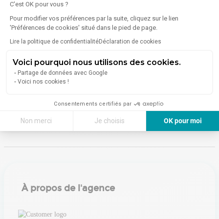
C'est OK pour vous ?
Énergie
Pour modifier vos préférences par la suite, cliquez sur le lien
'Préférences de cookies' situé dans le pied de page.
Diagnostic de performance énergétique (DPE)
Lire la politique de confidentialité
Déclaration de cookies
Voici pourquoi nous utilisons des cookies.
Consommation (énergie primaire) :
Non communiqué
Partage de données avec Google
En savoir plus sur le bien
Voici nos cookies !
Indice d'émission de gaz à effet de serre (GES)
Consentements certifiés par
Émissions :
Non communiqué
Non merci
Je choisis
OK pour moi
Axeptio consent
Plateforme de Gestion du Consentement : Personnalisez vos Options
Notre plateforme vous permet d'adapter et de gérer vos paramètres de 
À propos de l'agence