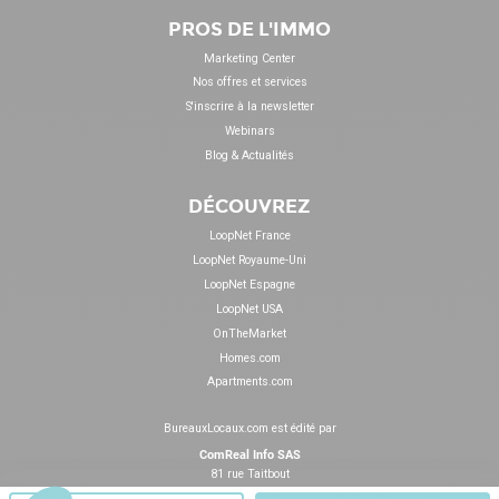
PROS DE L'IMMO
Marketing Center
Nos offres et services
S'inscrire à la newsletter
Webinars
Blog & Actualités
DÉCOUVREZ
LoopNet France
LoopNet Royaume-Uni
LoopNet Espagne
LoopNet USA
OnTheMarket
Homes.com
Apartments.com
BureauxLocaux.com est édité par
ComReal Info SAS
81 rue Taitbout
75009 Paris