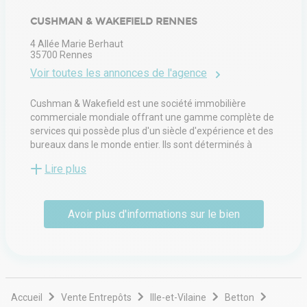
CUSHMAN & WAKEFIELD RENNES
4 Allée Marie Berhaut
35700
Rennes
Voir toutes les annonces de l'agence
Cushman & Wakefield est une société immobilière
commerciale mondiale offrant une gamme complète de
services qui possède plus d'un siècle d'expérience et des
bureaux dans le monde entier. Ils sont déterminés à
résoudre des problèmes complexes et possèdent
Lire plus
l'expertise et l'expérience nécessaires pour donner vie à
des solutions. Cushman & Wakefield célèbre la
détermination. Peu importe ce qu'ils ont déjà accompli, ils
Avoir plus d'informations sur le bien
sont constamment déterminés à continuer à résoudre
des problèmes complexes pour leurs clients et leurs
communautés. Les plus grands problèmes ont besoin
des meilleurs penseurs. En tant que révélateurs de la
vérité pour leurs clients, ils ne s'appuient pas uniquement
sur leurs connaissances et leur expérience pour aller de
l'avant. Ils exploitent également tout le potentiel de la
Accueil
Vente Entrepôts
Ille-et-Vilaine
Betton