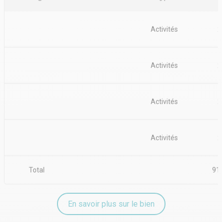
Activités
2
Activités
2
Activités
2
Activités
2
Total
91
En savoir plus sur le bien