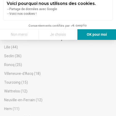
d'activités avec bureaux d'environ 570 m², divisbles et
Voici pourquoi nous utilisons des cookies.
idéalement situées à Comines, à proximité de la frontière
À partir de
Partage de données avec Google
belge et des dessertes.
656 €/mois
Voici nos cookies !
Consentements certifiés par
Non merci
Je choisis
OK pour moi
Nord - Location Entrepôt
Axeptio consent
Plateforme de Gestion du Consentement : Personnalisez vos Options
Lille
(44)
Notre plateforme vous permet d'adapter et de gérer vos paramètres de 
Seclin
(36)
Roncq
(25)
Villeneuve-d'Ascq
(18)
Tourcoing
(15)
Wattrelos
(12)
Neuville-en-Ferrain
(12)
Hem
(11)