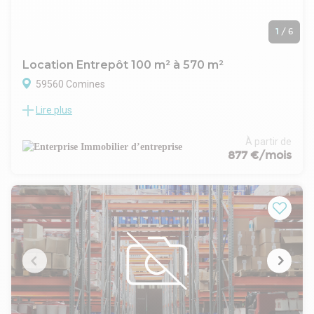
1
/
6
Location Entrepôt 100 m² à 570 m²
59560 Comines
Lire plus
ENTERPRISE IMMOBILIER LILLE vous propose à la location un
bâtiment d'activité de 570 m² situé à Comines (Nord, 59560),
au cœur d'une zone dynamique à proximité immédiate de
À partir de
Lille Métropole et de la frontière belge.
877 €/mois
Le site bénéficie d'une excellente visibilité sur un axe très
fréquenté, idéal pour implanter votre activité
professionnelle.
+ DESCRIPTION DU BIEN :
Surface totale : 570 m² environ
Bâtiment divisible en 3 lots indépendants
Construction récente, espaces fonctionnels et lumineux
Accès poids lourds et stationnements privatifs
Idéal pour activités artisanales, de stockage ou tertiaires
+ DÉTAIL DES LOTS DISPONIBLES :
Lot 1 – 370 m² environ