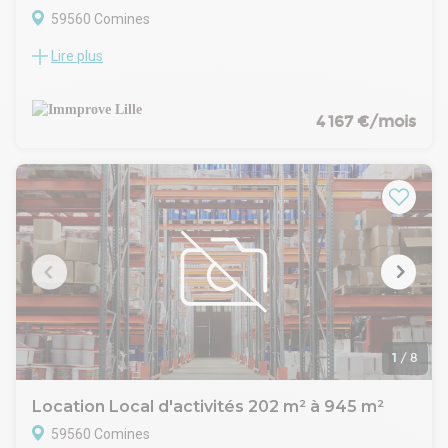
59560 Comines
Lire plus
IMMPROVE vous propose à la location, un bâtiment d'activité
de 975 m² situé sur la commune de Comines, au sein d'un
environnement calme et discret en coeur de ville. Ce
bâtiment est idéal pour du stockage de débord avec sa
4 167 €/mois
surface d'entrepôt d'environ 950 m² mais également
parfaitement adapté pour un atelier de production. En
complément, des bureaux partagés d'environ 25 m² sont à
disposition. Le bâtiment bénéficie d'un accès par une large
porte coulissante pour l'entrée des marchandises. N'hésitez
pas à nous contacter pour plus d'informations. Disponibilité
immédiate.
1
/
8
Location Local d'activités 202 m² à 945 m²
59560 Comines