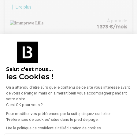
Lire plus
Immprove vous propose à la vente ou à la location, des
bureaux et locaux d'Activités Neufs à Comines. Transformez
votre projet en réalité avec des bureaux et locaux d'activités
À partir de
modernes sur un site clos et sécurisé disponibles à partir de
1 373 €/mois
94 m². Espaces contemporains et lumineux, conçus pour
favoriser la productivité. Accès facile aux transports et aux
principales voies routières, environnement dynamique.
Disponibilité immédiate. Ne manquez pas cette opportunité
de vous implanter dans un secteur en plein essor.
Salut c'est nous...
les Cookies !
On a attendu d'être sûrs que le contenu de ce site vous intéresse avant
de vous déranger, mais on aimerait bien vous accompagner pendant
votre visite...
1
/
5
C'est OK pour vous ?
Location Local d'activités 97 m² à 568 m²
Pour modifier vos préférences par la suite, cliquez sur le lien
'Préférences de cookies' situé dans le pied de page.
59560 Comines
Lire la politique de confidentialité
Déclaration de cookies
Lire plus
Aires d'Entreprises vous propose, à la location, ces cellules