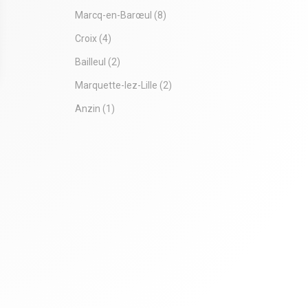
Marcq-en-Barœul
(8)
Croix
(4)
Bailleul
(2)
Marquette-lez-Lille
(2)
 Options
Anzin
(1)
tres de confidentialité, en garantissant la conformité avec les