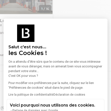
1
/
16
Local d'activités 114 m²
²
rande-Synthe
A LOUER
Salut c'est nous...
NTHE / DUNKERQUE
les Cookies !
les d'activités à partir de 114
À partir de
893 €/mois
On a attendu d'être sûrs que le contenu de ce site vous intéresse
S REAL ESTATE Lille vous
avant de vous déranger, mais on aimerait bien vous accompagner
a location ce programme
pendant votre visite...
e plusieurs cellules d'entrepôt .
C'est OK pour vous ?
114 m².
lules d'activités / stockage -
Pour modifier vos préférences par la suite, cliquez sur le lien
NTHE
'Préférences de cookies' situé dans le pied de page.
Roncq
(25)
S REAL ESTATE Lille vous
Lire la politique de confidentialité
Déclaration de cookies
Cellules de stockage
Neuville-en-Ferrain
(12)
 au sein de ce programme
Voici pourquoi nous utilisons des cookies.
(9)
Loos
(9)
Partage de données avec Google