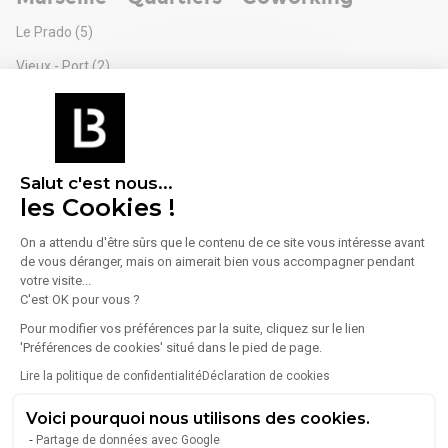
Cuisine partagée équipée
Accès facile
Le Prado
(5)
Bus, métro et tramway à proximité
Vieux - Port
(2)
Autoroutes et tunnels facilement accessibles
Venez découvrir un lieu de travail où confort, flexibilité et
La Joliette
(1)
échanges professionnels se rencontrent.
Castellane
(1)
Salut c'est nous...
Marseille 6ème - Autres recherches
les Cookies !
Location bureaux Marseille 6ème
(51)
On a attendu d'être sûrs que le contenu de ce site vous intéresse avant
Locaux commerciaux Marseille 6ème
(34)
de vous déranger, mais on aimerait bien vous accompagner pendant
votre visite...
Bureaux à vendre Marseille 6ème
(28)
C'est OK pour vous ?
Locaux commerciaux à vendre Marseille 6ème
(10)
Pour modifier vos préférences par la suite, cliquez sur le lien
'Préférences de cookies' situé dans le pied de page.
Entrepôts à louer Marseille 6ème
(4)
Lire la politique de confidentialité
Déclaration de cookies
Voici pourquoi nous utilisons des cookies.
Partage de données avec Google