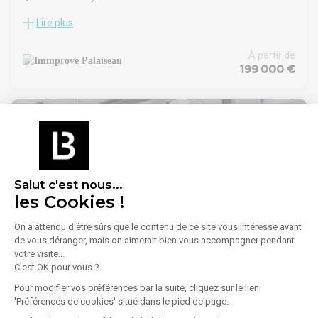
Lire plus
Située au coeur de la zone d'activité de Massy-Europe, à
proximité immédiate des principaux axes routiers et de la
nouvelle gare de tramway, IMMPROVE vous propose à la
À partir de
vente une surface de bureaux fonctionnelle de 400 m²
199 000 €
environ au RDC, avec possibilité de normes PMR. Les
bureaux bénéficies de 4 entrées indépendantes. Vosu avez
la possibilité de vente en plusieurs lots, à partir de 97m²
minimum.
Salut c'est nous...
les Cookies !
On a attendu d'être sûrs que le contenu de ce site vous intéresse avant
1
/
16
de vous déranger, mais on aimerait bien vous accompagner pendant
votre visite...
C'est OK pour vous ?
Vente Bureaux 1 324 m²
Pour modifier vos préférences par la suite, cliquez sur le lien
91300 Massy
'Préférences de cookies' situé dans le pied de page.
Lire plus