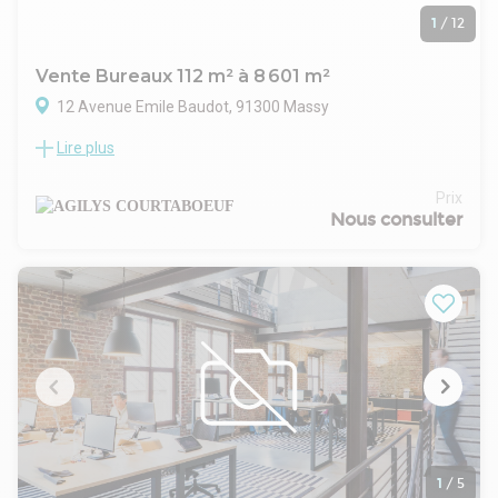
1
/
12
Vente Bureaux 112 m² à 8 601 m²
12 Avenue Emile Baudot, 91300 Massy
Lire plus
LE SKY
Rare dans un secteur très recherché à proximité immédiate
de la gare de Massy-Palaiseau, nous vous proposons un
Prix
programme neuf développant 8601 m² de bureaux à la
Nous consulter
vente, avec des surfaces disponibles à partir de 112 m².
Terrasse : 300 € /m²
Parking sous-sol SKY : 15000 € /unité HT
Parking ss-sol résidence : 13000 € /unité HT
Frais de notaires réduits à 2%
1
/
5