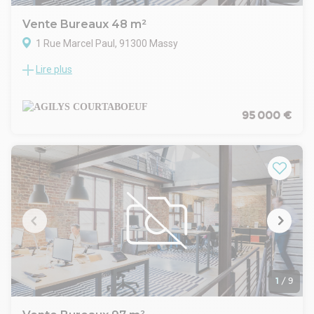
Vente Bureaux 48 m²
1 Rue Marcel Paul, 91300 Massy
Lire plus
- SPECIAL INVESTISSEUR - AGILYS vous propose à la vente
une petite surface de bureaux de 48m² avec locataire, au 2e
étage d'un immeuble sur trois niveaux à 10 minutes de la
Gare RER-TGV de Massy Palaiseau.
95 000 €
Prix de vente : 95 000 € Hors droits, hors honoraires
1
/
9