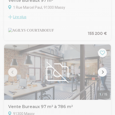
Vente Bureaux 97 m²
1 Rue Marcel Paul, 91300 Massy
Lire plus
EXCLUSIVITE AGILYS
A 10 minutes à peine de la gare RER TGV de Massy-
Palaiseau, Agilys vous propose à la vente une surface de
bureaux d'une superficie totale de 97m², quote-part de
155 200 €
parties communes incluses.
Les locaux sont actuellement divisés en 2 lots disposant
chacun de leur propre entrée, et permettant la mise en
location de la moitié de la surface. Les 2 lots peuvent
facilement être réunis par la suppression d'une seule cloison.
A proximité des grands axes, de la gare RER/TGV et du tram-
train T12 (arrêt Massy Europe).
Prix de vente : 155 000 € Hors droits, hors honoraires
1
/
15
Vente Bureaux 97 m² à 786 m²
91300 Massy