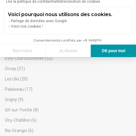
Local mixte d'activité et de bureaux à la vente sur Massy !
Lire la politique de confidentialité
Déclaration de cookies
Immprove vous propose une opportunité rare sur le marché
avec ce local d'activité d'environ 1 324 m², non divisible,
Voici pourquoi nous utilisons des cookies.
disponibles à la vente.
2 990 000 €
Partage de données avec Google
Voici nos cookies !
Consentements certifiés par
Essonne - Vente Bureaux
Non merci
Je choisis
OK pour moi
Évry-Courcouronnes
(52)
Axeptio consent
Plateforme de Gestion du Consentement : Personnalisez vos Options
Orsay
(21)
Notre plateforme vous permet d'adapter et de gérer vos paramètres de 
Les Ulis
(20)
Palaiseau
(17)
Grigny
(9)
Gif-sur-Yvette
(8)
Viry-Châtillon
(6)
Ris-Orangis
(6)