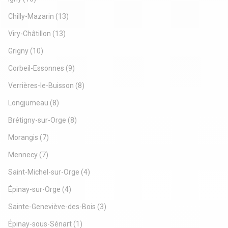
Chilly-Mazarin
(13)
Viry-Châtillon
(13)
Grigny
(10)
Corbeil-Essonnes
(9)
Verrières-le-Buisson
(8)
Longjumeau
(8)
Brétigny-sur-Orge
(8)
Morangis
(7)
Mennecy
(7)
Saint-Michel-sur-Orge
(4)
Épinay-sur-Orge
(4)
Sainte-Geneviève-des-Bois
(3)
Épinay-sous-Sénart
(1)