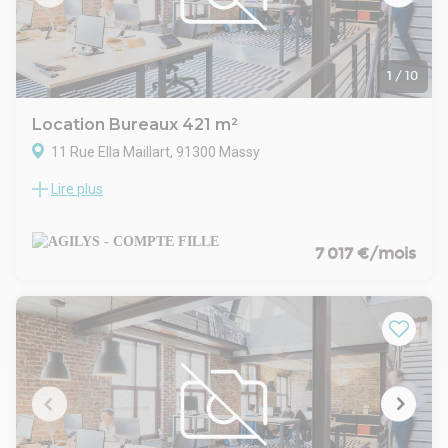
- Indice : ILAT
- Indexation : Annuelle, date prise effet
- Dépôt de garantie : 3 mois
- Loyers et charges : Trimestriels et d'avance
1
/
10
Location Bureaux 421 m²
11 Rue Ella Maillart, 91300 Massy
Lire plus
CAMPUS EIFFEL MASSY - PASCAL
A GILYS vous propose à la location plusieurs surfaces de
bureaux & commerce à proximité des gares RER & TGV de
Massy-Palaiseau
7 017 €/mois
Divisible en 2 lots ( 286.91 m² et 323.54 m²)
TP et TA : 72.87 € HT/U/AN
RIE : 16 € HT/HC/m²/an
Parkings intérieurs : 1300 € HT/HC/U/an
- Type de bail : Commercial
- Durée : 3/6/9 ans
- Préavis : 3 mois
- Fiscalité : TVA
- Indice : ILAT