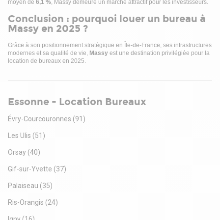
moyen de
6,1 %
, Massy demeure un marché attractif pour les investisseurs.
Conclusion : pourquoi louer un bureau à
Massy en 2025 ?
Grâce à son positionnement stratégique en Île-de-France, ses infrastructures
modernes et sa qualité de vie,
Massy
est une destination privilégiée pour la
location de bureaux en 2025.
Essonne - Location Bureaux
Évry-Courcouronnes
(91)
Les Ulis
(51)
Orsay
(40)
Gif-sur-Yvette
(37)
Palaiseau
(35)
Ris-Orangis
(24)
Igny
(16)