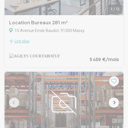
1
/
12
Location Bureaux 281 m²
15 Avenue Emile Baudot, 91300 Massy
Lire plus
AGILYS vous propose une surface de 281 m² (237 m²
surface utile) de bureaux de très bon standing, à seulement
10 min à pied de la gare RER / TGV de Massy-Palaiseau.
Disponible à la location.
5 459 €/mois
Compris dans les charges :
- eau et électricité
- alarmes et contrôles d'accès
- entretien CVC, ventilation, façade
- ménage parties communes
- entretien ascenseur
- collecte des déchets et tri sélectif
- maintenant extincteurs et contrôles techniques
- Type de bail : Sous-Location
- Durée : 6 ans
- Préavis : 6 mois
- Fiscalité : TVA
1
/
8