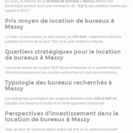
En 2025, le marché de la
location de bureaux
à
Massy
affiche une
dynamique positive avec une croissance de +
5,6 %
des surfaces louées par
rapport à 2024.
Prix moyen de location de bureaux à
Massy
Le loyer moyen annuel se situe autour de
250 €/m²
, notamment dans les
quartiers proches de la gare TGV et du pôle d’affaires Atlantis.
Quartiers stratégiques pour la location
de bureaux à Massy
Les zones autour de la gare RER Massy-Palaiseau et le quartier Atlantis
attirent principalement les grandes entreprises et start-ups innovantes.
Typologie des bureaux recherchés à
Massy
Les entreprises privilégient des espaces flexibles entre
150 et 600 m²
,
adaptés aux besoins évolutifs et à l’aménagement collaboratif.
Perspectives d’investissement dans la
location de bureaux à Massy
Avec un taux de vacance stable autour de
5 %
et un rendement locatif