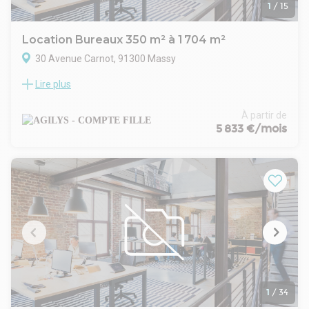
- Loyers et charges : Trimestriels et d'avance
1
/
15
Location Bureaux 350 m² à 1 704 m²
30 Avenue Carnot, 91300 Massy
Lire plus
LE SERIENCE
Dans MASSY proche de la gare SNCF, AGILYS vous propose à
la location dans un immeuble de bureaux, un plateau entier
À partir de
et indépendant en R+4 d'une surface d'environ 1704 m²
5 833 €/mois
(QPPC incluse) avec 145 m² d'archives et 30 emplacements
de parking en sous-sol.
Loyer Bureaux : 200 € HT/HC
Loyer Archives : 90 € HT/HC
Loyer annuel Parkings : 1200 € HT HC / place
La provision pour charges inclut les charges privatives de
chauffage et de climatisation, pour un montant total de
20,57 € HT/m²/an
- Type de bail : Commercial
- Durée : 3/6/9 ans
- Fiscalité : TVA
- Indice : ILAT
1
/
34
- Indexation : Annuelle