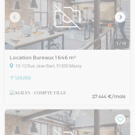
l'aménagement des équipes, avec climatisation et accès par
ascenseur.
Hôtesse d'accueil dans le hall et stationnements associés
renforcent la qualité d'exploitation quotidienne.
Accessibilité stratégique : RER B et C, gare TGV, tram T12,
future ligne 18 du Grand Paris Express, accès rapide A6, A10
et N118.
48 places de stationnement complètent l'ensemble.
1
/
10
Loyer 195 euros HT/HC/m²/an.
Une implantation performante pour entreprises recherchant
Location Bureaux 1 646 m²
des bureaux à la location au coeur du hub multimodal de
10-12 Rue Jean Bart, 91300 Massy
Massy.
Lire plus
CAMPUS EIFFEL MASSY - MARIE LOUISE
AGILYS vous propose à la location plusieurs surfaces de
bureaux & commerce à proximité des gares RER & TGV de
Massy-Palaiseau
27 444 €/mois
Parkings intérieurs : 1300 € HT/HC/U/an
TP & TA : 34.98 € HT/M²/AN
- Type de bail : Commercial
- Durée : 3/6/9 ans
- Préavis : 3 mois
- Fiscalité : TVA