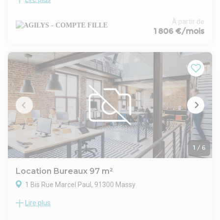
Massy Atlantis - L'ODYSSEE (T)
Dans le quartier Atlantis de Massy, AGILYS vous propose à la
location des bureaux dans le programme "L'ODYSSÉE"
À partir de
ensemble immobilier de six bâtiments en R+4 de très bon
1 806 €/mois
standing représentant au total 11 000 m² de bureaux
divisibles à partir de 103m².
Redevance RIE : 15 € HT/HC/M²/AN
Parking sous-sol : 1000,00 € HT/HC/U/an
Honoraires de gestion : 3.35 % du montant des loyers HT / HC
facturés
Prime d'assurance prévisionnel 2024 : 0.60 €/m²/an
- Type de bail : Commercial
- Durée : 3/6/9 ans
- Préavis : 6 mois
- Fiscalité : TVA
- Indice : ILAT
1
/
6
- Indexation : Annuelle, date prise effet
- Loyers et charges : Trimestriels et d'avance
Location Bureaux 97 m²
1 Bis Rue Marcel Paul, 91300 Massy
Lire plus
Parc Massy-Europe-PARIS SACLAY
Au sein du Parc Massy-Europe, AGILYS vous propose à la