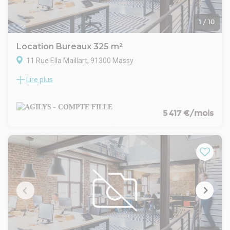
- Indexation : Annuelle, date prise effet
- Dépôt de garantie : 3 mois
- Loyers et charges : Trimestriels et d'avance
1
/
10
Location Bureaux 325 m²
11 Rue Ella Maillart, 91300 Massy
Lire plus
CAMPUS EIFFEL MASSY - LAVOISIER
A GILYS vous propose à la location plusieurs surfaces de
bureaux & commerce à proximité des gares RER & TGV de
Massy-Palaiseau
5 417 €/mois
Divisible en 2 lots ( 286.91 m² et 323.54 m²)
TP et TA : 72.87 € HT/U/AN
RIE : 16 € HT/HC/m²/an
Parkings intérieurs : 1300 € HT/HC/U/an
- Type de bail : Commercial
- Durée : 3/6/9 ans
- Préavis : 3 mois
- Fiscalité : TVA
- Indice : ILAT
- Indexation : Annuelle, date prise effet
- Dépôt de garantie : 3 mois