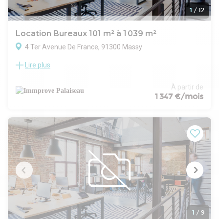
1
/
12
Location Bureaux 101 m² à 1 039 m²
4 Ter Avenue De France, 91300 Massy
Lire plus
Idéalement situé à seulement 900 mètres de la station RER
B Antony Les Baconnets, IMMPROVE propose à la location
des bureaux modernes et lumineux, divisibles, pour s'adapter
À partir de
à vos besoins spécifiques. Ces espaces sont situés dans un
1 347 €/mois
immeuble récent offrant des prestations de qualité, parfait
pour favoriser un environnement de travail agréable et
fonctionnel.
Vous bénéficierez également de la proximité de la future
Gare du T18 à Massy, renforçant encore l'accessibilité de ce
quartier en pleine transformation.
1
/
9