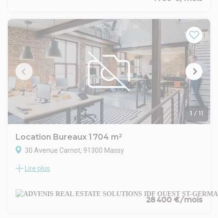
Possibilité de stationnements en sous-sol.
Immeuble de bureaux en R+5 sécurisé par
interphone/digicode qui bénéficie des commerces et des
services de proximité.
Transports en communs desservant la gare de Massy TGV et
RER.
- Type de bail : Commercial
- Durée : 3/6/9 ans
- Fiscalité : TVA
- Indice : ILAT
- Indexation : Annuelle
- Dépôt de garantie : 3 mois
1
/
11
- Loyers et charges : Trimestriels et d'avance
Location Bureaux 1 704 m²
30 Avenue Carnot, 91300 Massy
Lire plus
ADVENIS CONSEIL vous propose à la location une surface de
bureaux de 1 704 m² au 4ème étage de l'immeuble LE
SERIENCE à Massy.
Locaux situés au coeur du quartier Atlantis et qui bénéficient
28 400 €/mois
de l'accessibilité immédiate à la gare TGV et RER de Massy
Palaiseau.