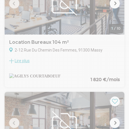
- Indice : ILAT
- Indexation : Annuelle, date prise effet
- Dépôt de garantie : 3 mois
- Loyers et charges : Trimestriels et d'avance
1
/
10
Location Bureaux 104 m²
2-12 Rue Du Chemin Des Femmes, 91300 Massy
Lire plus
Massy Atlantis - L'ODYSSEE (T)
Dans le quartier Atlantis de Massy, AGILYS vous propose à la
location des bureaux dans le programme "L'ODYSSÉE"
ensemble immobilier de six bâtiments en R+4 de très bon
1 820 €/mois
standing représentant au total 11 000 m² de bureaux
divisibles à partir de 104m².
Redevance RIE : 15 € HT/HC/M²/AN
Parking sous-sol : 1000,00 € HT/HC/U/an
Honoraires de gestion : 3.35 % du montant des loyers HT / HC
facturés
Prime d'assurance prévisionnel 2024 : 0.60 €/m²/an
Adhésion au groupement services : 24 € / m2 SUBL/ an hors