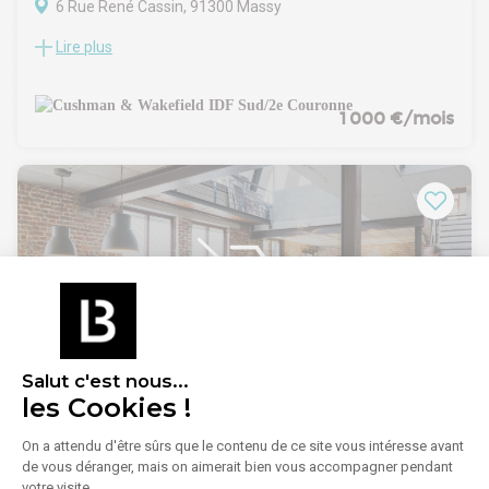
6 Rue René Cassin, 91300 Massy
Lire plus
À la recherche de bureaux à louer à Massy ? Ne cherchez
plus !
Découvrez ce superbe espace de 100 m² non divisibles,
idéalement situé dans un quartier dynamique. Ces locaux
1 000 €/mois
rénovés et lumineux offrent un cadre de travail moderne et
agréable, parfait pour booster la productivité de votre
entreprise. Équipés de pavés LED, de climatisation réversible,
de prises électriques en périphérie et de la fibre optique, ces
bureaux répondent à tous les besoins technologiques et de
confort de vos collaborateurs.
Ne manquez pas cette opportunité unique, contactez-nous
dès maintenant pour organiser une visite et faire de ces
bureaux l'emplacement idéal pour votre activité
professionnelle.
1
/
5
Salut c'est nous...
les Cookies !
Location Bureaux 10 m²
On a attendu d'être sûrs que le contenu de ce site vous intéresse avant
5 Avenue Carnot 91300 Massy, 91300 MASSY
de vous déranger, mais on aimerait bien vous accompagner pendant
votre visite...