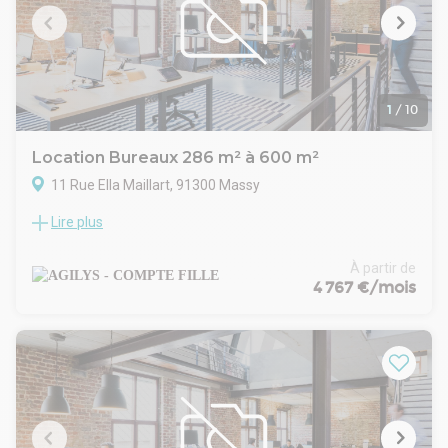
- Indice : ILAT
- Indexation : Annuelle, date prise effet
- Dépôt de garantie : 3 mois
- Loyers et charges : Trimestriels et d'avance
1
/
10
Location Bureaux 286 m² à 600 m²
11 Rue Ella Maillart, 91300 Massy
Lire plus
CAMPUS EIFFEL MASSY - LAVOISIER
A GILYS vous propose à la location plusieurs surfaces de
bureaux & commerce à proximité des gares RER & TGV de
À partir de
Massy-Palaiseau
4 767 €/mois
Divisible en 2 lots ( 286.91 m² et 323.54 m²)
TP et TA : 72.87 € HT/U/AN
RIE : 16 € HT/HC/m²/an
Parkings intérieurs : 1300 € HT/HC/U/an
- Type de bail : Commercial
- Durée : 3/6/9 ans
- Préavis : 3 mois
- Fiscalité : TVA