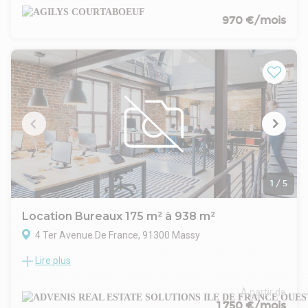
location des surfaces mixtes de bureaux et petites activités /
stockage à partir de 100 m²
970 €/mois
Charges : à confirmer
Taxe foncière : à confirmer
- Type de bail : Commercial
- Durée : 3/6/9 ans
- Fiscalité : TVA
- Indexation : Annuelle
- Loyers et charges : Trimestriels
1
/
5
Location Bureaux 175 m² à 938 m²
4 Ter Avenue De France, 91300 Massy
Lire plus
ADVENIS CONSEIL vous propose plusieurs surfaces de
bureaux à la location au sein de la Zone de Massy Opéra.
Surfaces en bon état d'usage et cloisonnées.
À partir de
Ascenseur, fibre optique, sanitaires privatifs selon les lots.
1 750 €/mois