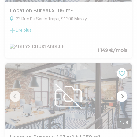
Location Bureaux 106 m²
23 Rue Du Saule Trapu, 91300 Massy
Lire plus
Parc du Moulin de Massy - Paris-Saclay
AGILYS vous propose à la location plusieurs surface
d'activités & bureaux / laboratoires dans un bâtiment
indépendant situé à Massy, à proximité immédiate de la N20
1 149 €/mois
/ A6 / A10
Parking extérieur : 300 € /an HT
Parking intérieur : 900 € /an HT
- Type de bail : Commercial
- Durée : 3/6/9 ans
- Fiscalité : TVA
- Indice : ILAT
- Indexation : Annuelle
- Dépôt de garantie : 3 mois HT
- Loyers et charges : Trimestriels et d'avance
1
/
9