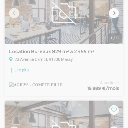
- Dépôt de garantie : 3 mois
- Loyers et charges : Trimestriels et d'avance
1
/
14
Location Bureaux 829 m² à 2 455 m²
23 Avenue Carnot, 91300 Massy
Lire plus
ILIADE (Paris-Saclay)
Proches des gares RER & TGV, au coeur du Quartier Atlantis
de Massy, AGILYS vous propose un ensemble de bureaux de
À partir de
standing divisible.
15 889 €/mois
Loyer Parking en sous-sol : 1300 € HT/HC/U/an
Loyer RIE : 16 € HT/m²/an
Taxe bureaux : 4.01 € HT/HC/m²/an
- Type de bail : Commercial
- Durée : 3/6/9 ans
- Préavis : 3 mois
- Fiscalité : TVA