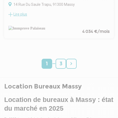
14 Rue Du Saule Trapu, 91300 Massy
Lire plus
Au Parc du Moulin à Massy, à proximité des grands axes
routiers N20, A6, A10 et des gares Massy TGV, RER B et C,
Immprove vous propose une surface de bureaux de 484 m²
au 1er étage. Le site propose également des services
4 034 €/mois
comme un RIE et une crèche.
…
1
3
Location Bureaux Massy
Location de bureaux à Massy : état
du marché en 2025